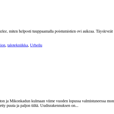
ittelee, miten helposti tuuppaamalla poistumistien ovi aukeaa. Täysleveät
ion
,
talotekniikka
,
Urheilu
iston ja Mikonkadun kulmaan viime vuoden lopussa valmistuneessa moni
tty puuta ja paljon tiiltä. Uudisrakennuksen on...