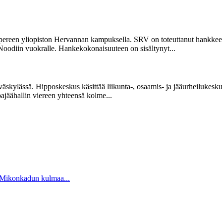
reen yliopiston Hervannan kampuksella. SRV on toteuttanut hankkeen
 Noodiin vuokralle. Hankekokonaisuuteen on sisältynyt...
kylässä. Hipposkeskus käsittää liikunta-, osaamis- ja jääurheilukesku
ajäähallin viereen yhteensä kolme...
a Mikonkadun kulmaa...