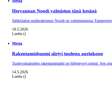
Mesta
Hervannan Noodi valmistuu tänä kesänä
Sähkötalon uudisrakennus Noodi on valmistumassa Tampereen 
18.5.2026
Luettu ()
Mesta
Rakentamisbuumi siirtyi tuulesta aurinkoon
Tuulivoimaloiden rakentamistahti on hiljentynyt rajusti. Sen sijaa
14.5.2026
Luettu ()