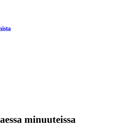
mista
taessa minuuteissa