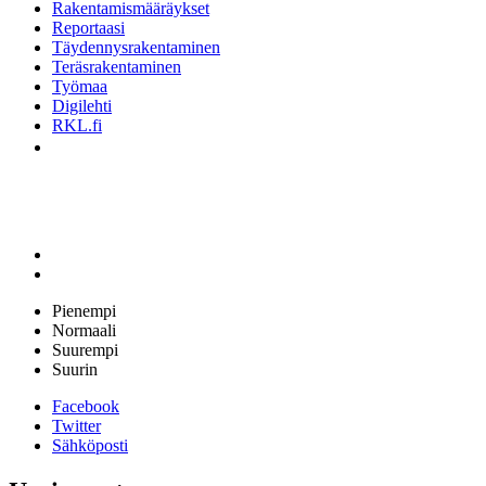
Rakentamismääräykset
Reportaasi
Täydennysrakentaminen
Teräsrakentaminen
Työmaa
Digilehti
RKL.fi
Pienempi
Normaali
Suurempi
Suurin
Facebook
Twitter
Sähköposti