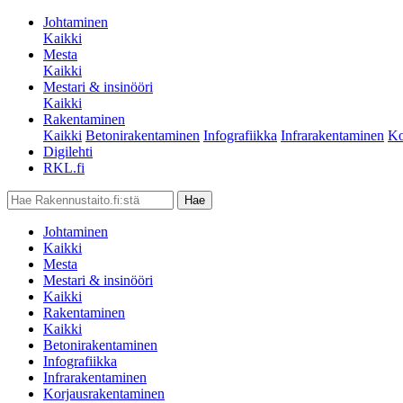
Johtaminen
Kaikki
Mesta
Kaikki
Mestari & insinööri
Kaikki
Rakentaminen
Kaikki
Betonirakentaminen
Infografiikka
Infrarakentaminen
Ko
Digilehti
RKL.fi
Johtaminen
Kaikki
Mesta
Mestari & insinööri
Kaikki
Rakentaminen
Kaikki
Betonirakentaminen
Infografiikka
Infrarakentaminen
Korjausrakentaminen