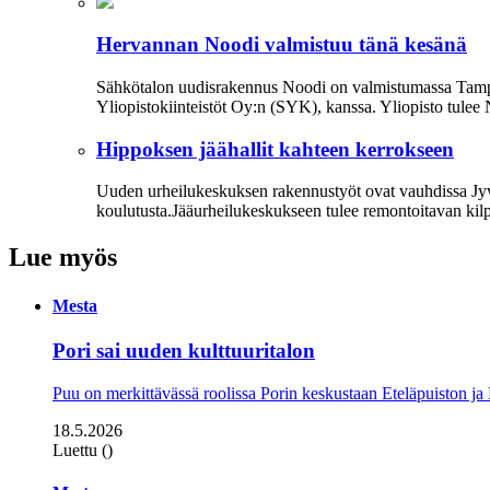
Hervannan Noodi valmistuu tänä kesänä
Sähkötalon uudisrakennus Noodi on valmistumassa Tampe
Yliopistokiinteistöt Oy:n (SYK), kanssa. Yliopisto tulee
Hippoksen jäähallit kahteen kerrokseen
Uuden urheilukeskuksen rakennustyöt ovat vauhdissa Jyväs
koulutusta.Jääurheilukeskukseen tulee remontoitavan kilp
Lue myös
Mesta
Pori sai uuden kulttuuritalon
Puu on merkittävässä roolissa Porin keskustaan Eteläpuiston j
18.5.2026
Luettu ()