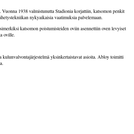
ta. Vuonna 1938 valmistunutta Stadionia korjattiin, katsomon penkit
ja lähetystekniikan nykyaikaisia vaatimuksia palvelemaan.
merkiksi katsomon poistumisteiden oviin asennettiin oven levyiset
a oville.
 kulunvalvontajärjestelmä ­yksinkertaistavat asioita. Abloy toimitti
a.