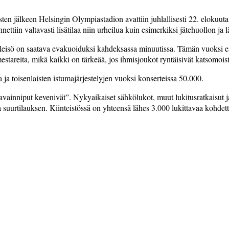
sten jälkeen Helsingin Olympiastadion avattiin juhlallisesti 22. elokuu
ennettiin valtavasti lisätilaa niin urheilua kuin esimerkiksi jätehuollon 
leisö on saatava evakuoiduksi kahdeksassa minuutissa. Tämän vuoksi esi
stareita, mikä kaikki on tärkeää, jos ihmisjoukot ryntäisivät katsomoist
 ja toisenlaisten istumajärjestelyjen vuoksi konserteissa 50.000.
avainniput kevenivät”. Nyky­aikaiset sähkölukot, muut lukitusratkaisut ja
a suurtilauksen. Kiinteistössä on yhteensä lähes 3.000 lukittavaa kohdett