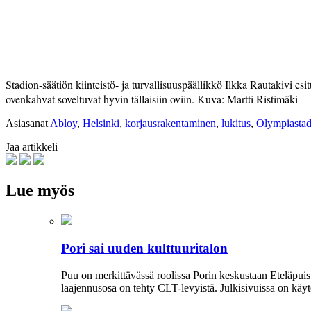
Stadion-säätiön kiinteistö- ja turvallisuuspäällikkö Ilkka Rautakivi es
ovenkahvat soveltuvat hyvin tällaisiin oviin. Kuva: Martti Ristimäki
Asiasanat
Abloy
,
Helsinki
,
korjausrakentaminen
,
lukitus
,
Olympiastad
Jaa artikkeli
Lue myös
Pori sai uuden kulttuuritalon
Puu on merkittävässä roolissa Porin keskustaan Eteläpu
laajennusosa on tehty CLT-levyistä. Julkisivuissa on käyte