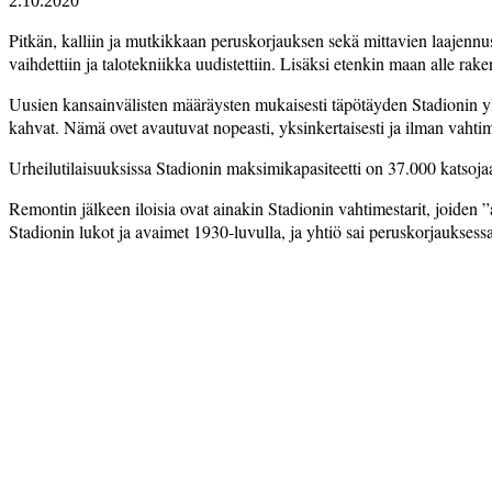
2.10.2020
Pitkän, kalliin ja mutkikkaan peruskorjauksen sekä mittavien laajennu
vaihdettiin ja talotekniikka uudistettiin. Lisäksi etenkin maan alle rak
Uusien kansainvälisten määräysten mukaisesti täpötäyden Stadionin y
kahvat. Nämä ovet avautuvat nopeasti, yksinkertaisesti ja ilman vahtime
Urheilutilaisuuksissa Stadionin maksimikapasiteetti on 37.000 katsojaa
Remontin jälkeen iloisia ovat ­ainakin Stadionin vahtimestarit, joiden ”
Stadionin lukot ja avaimet 1930-luvulla, ja yhtiö sai peruskorjauksess