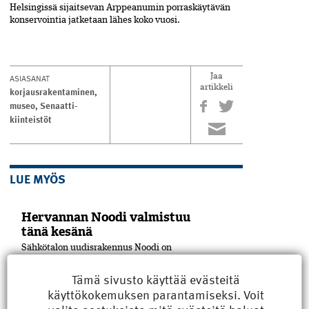
Helsingissä sijaitsevan Arppeanumin porraskäytävän
konservointia jatketaan lähes koko vuosi.
ASIASANAT
Jaa
artikkeli
korjausrakentaminen
,
museo
,
Senaatti-
kiinteistöt
LUE MYÖS
Hervannan Noodi valmistuu
tänä kesänä
Sähkötalon uudisrakennus Noodi on
valmistumassa Tampereen yliopiston
Hervannan kampuksella. SRV on toteuttanut
Tämä sivusto käyttää evästeitä
hankkeen projektinjohtourakkana
käyttökokemuksen parantamiseksi. Voit
yhteistyössä rakennuttajan, Suomen