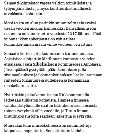
Senaatti-kiinteistöt vastaa valtion toimitiloista ja
työympäristöistä ja myös kulttuurihistoriallisesti
arvokkaista kohteista.
Moni töistä on alun perinkin suunniteltu tehtäväksi
usean vuoden aikana. Esimerkiksi Kansallismuseon
ikkunoita on kunnostettu vuodesta 2017 lähtien. Tänä
vuonna ikkunankorjausta on voitu tilata
kolminkertainen määrä viime vuoteen verrattuna.
Senaatti kertoo, että Louhisaaren kartanolinnassa
Askaisissa aloitettiin Merilinnan kunnostus vuoden
etuajassa. ­
Jean ­Sibeliuksen
kotimuseossa Ainolassa
Järvenpäässä pystytään päärakennuksen julki­
sivumaalauksen ja ikkunankorjauksen lisäksi latomaan
rinteiden tukimuureja ­uudelleen ja korjaamaan
maakellarin katto.
Hvitträskin päärakennuksessa Kirkkonummella
jatketaan tiilikaton korjausta. Hämeen linnassa
vallihautatyömaalle saatiin lisärahoituksen ansiosta
toinen työryhmä tälle vuodelle, ja Turun linnan
muurinkorjaustöitä saadaan jatkettua jo syksyllä.
Muissakin kuin museokohteissa on suunniteltuja
korjauksia nopeutettu. Senaatintorin laidalla