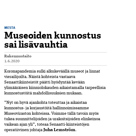
MESTA
Museoiden kunnostus
sai lisävauhtia
Rakennustaito
1.6.2020
Koronapandemia sulki alkukeväällä museot ja linnat
vierailijoilta. Näistä kohteista vastaava
Senaattikiinteistöt päätti hyödyntää kevään
ylimääräisen kiinniolokauden aikaistamalla tarpeellisia
kunnostustöitä mahdollisuuksien mukaan.
”Nyt on hyvä ajankohta toteuttaa ja ­aikaistaa
kunnostus- ja korjaustöitä hallinnoimissamme
Museoviraston kohteissa. Voimme tällä tavoin myös
tukea suunnittelijoiden ja urakoitsijoiden elinkeinoa
vaikean ajan yli”, toteaa Senaatti-kiinteistöjen
operatiivinen johtaja
Juha Lemström
.