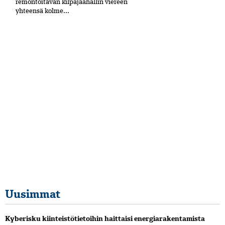
remontoitavan kilpajäähallin viereen
yhteensä kolme...
Uusimmat
Kyberisku kiinteistötietoihin haittaisi energiarakentamista