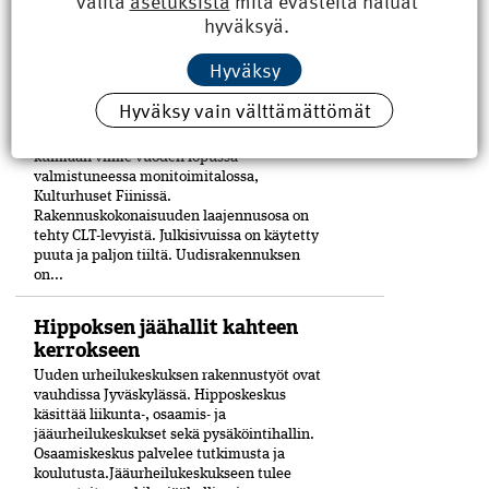
valita
asetuksista
mitä evästeitä haluat
Yliopistokiinteistöt Oy:n (SYK), kanssa.
hyväksyä.
Yliopisto tulee Noodiin vuokralle.
Hankekokonaisuuteen on sisältynyt...
Hyväksy
Pori sai uuden kulttuuritalon
Hyväksy vain välttämättömät
Puu on merkittävässä roolissa Porin
keskustaan Eteläpuiston ja Mikonkadun
kulmaan viime vuoden lopussa
valmistuneessa moni­toimitalossa,
Kulturhuset Fiinissä.
Rakennuskokonaisuuden laajennusosa on
tehty CLT-levyistä. Julkisivuissa on käytetty
puuta ja paljon tiiltä. Uudisrakennuksen
on...
Hippoksen jäähallit kahteen
kerrokseen
Uuden urheilukeskuksen rakennustyöt ovat
vauhdissa Jyväskylässä. Hipposkeskus
käsittää liikunta-, osaamis- ja
jääurheilukeskukset sekä pysäköintihallin.
Osaamiskeskus palvelee tutkimusta ja
koulutusta.Jääurheilukeskukseen tulee