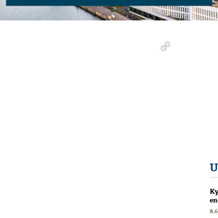
U
Ky
en
8.