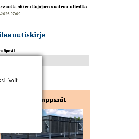
0 vuotta sitten: Rajajoen uusi rautatiesilta
6.2026 07:00
ilaa uutiskirje
hköposti
i. Voit
Yhteistyökumppanit