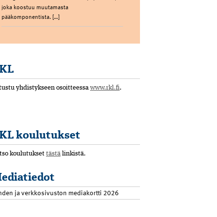
joka koostuu muutamasta
pääkomponentista. […]
KL
tustu yhdistykseen osoitteessa
www.rkl.fi
.
KL koulutukset
tso koulutukset
tästä
linkistä.
ediatiedot
hden ja verkkosivuston mediakortti 2026