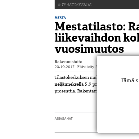
© TILASTOKESKUS
MESTA
Mestatilasto: 
liikevaihdon k
vuosimuutos
Rakennustaito
20.10.2017
|
Päivitetty
23.10.2017
Tilastokeskuksen mukaan rakennusyrityste
Tämä s
neljänneksellä 5,9 prosenttia. Vastaavall
prosenttia. Rakentamisen myynnin määrä 
ASIASANAT