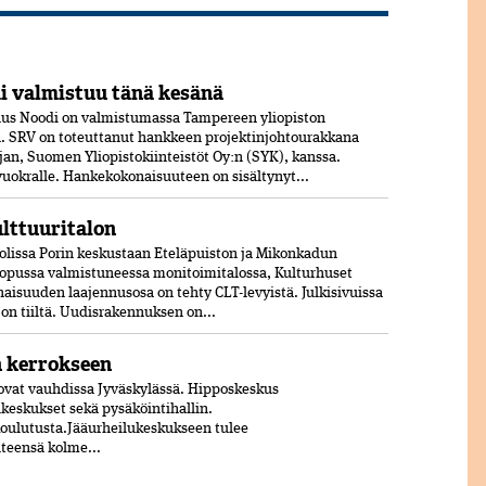
 valmistuu tänä kesänä
us Noodi on valmistumassa Tampereen yliopiston
 SRV on toteuttanut hankkeen projektinjohtourakkana
jan, Suomen Yliopistokiinteistöt Oy:n (SYK), kanssa.
 vuokralle. Hankekokonaisuuteen on sisältynyt...
ulttuuritalon
olissa Porin keskustaan Eteläpuiston ja Mikonkadun
opussa valmistuneessa moni­toimitalossa, Kulturhuset
aisuuden laajennusosa on tehty CLT-levyistä. Julkisivuissa
jon tiiltä. Uudisrakennuksen on...
n kerrokseen
vat vauhdissa Jyväskylässä. Hipposkeskus
lukeskukset sekä pysäköintihallin.
koulutusta.Jääurheilukeskukseen tulee
hteensä kolme...