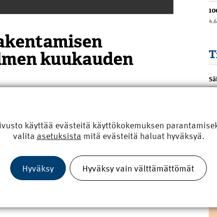
10
4.
Rakentamisen
olmen kuukauden
T
Sä
n liikevaihto kasvoi vuoden 2017 toisella
ivusto käyttää evästeitä käyttökokemuksen parantamiseks
a ajanjaksolla vuotta aiemmin kasvua oli 11,7
valita
asetuksista
mitä evästeitä haluat hyväksyä.
kasvoi huhti-kesäkuussa 2,3 prosenttia.
Hyväksy
Hyväksy vain välttämättömät
Jaa artikkeli