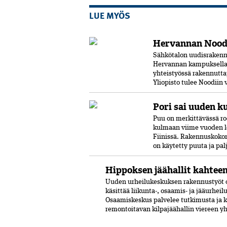
LUE MYÖS
Hervannan Noodi
Sähkötalon uudisrakenn
Hervannan kampuksella.
yhteistyössä rakennutta
Yliopisto tulee Noodiin
Pori sai uuden k
Puu on merkittävässä ro
kulmaan viime vuoden l
Fiinissä. Rakennuskokon
on käytetty puuta ja pal
Hippoksen jäähallit kahtee
Uuden urheilukeskuksen rakennustyöt o
käsittää liikunta-, osaamis- ja jääurhei
Osaamiskeskus palvelee tutkimusta ja 
remontoitavan kilpajäähallin viereen y