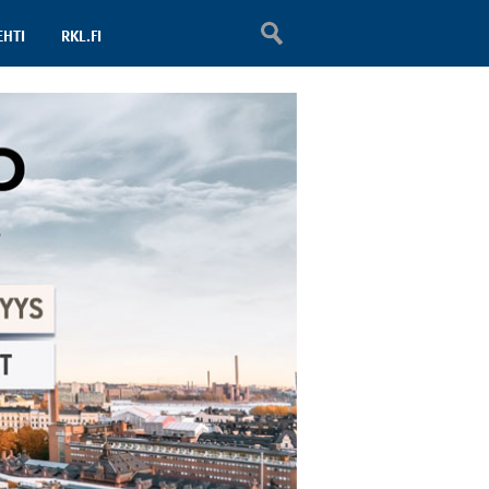
EHTI
RKL.FI