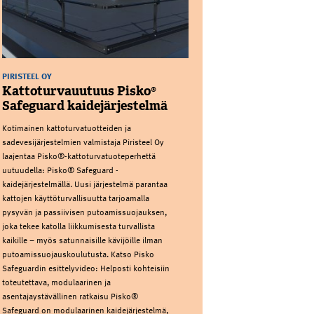
PIRISTEEL OY
Kattoturvauutuus Pisko®
Safeguard kaidejärjestelmä
Kotimainen kattoturvatuotteiden ja
sadevesijärjestelmien valmistaja Piristeel Oy
laajentaa Pisko®-kattoturvatuoteperhettä
uutuudella: Pisko® Safeguard -
kaidejärjestelmällä. Uusi järjestelmä parantaa
kattojen käyttöturvallisuutta tarjoamalla
pysyvän ja passiivisen putoamissuojauksen,
joka tekee katolla liikkumisesta turvallista
kaikille – myös satunnaisille kävijöille ilman
putoamissuojauskoulutusta. Katso Pisko
Safeguardin esittelyvideo: Helposti kohteisiin
toteutettava, modulaarinen ja
asentajaystävällinen ratkaisu Pisko®
Safeguard on modulaarinen kaidejärjestelmä,