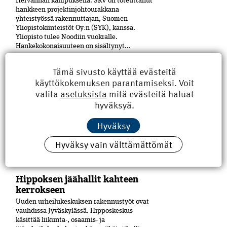
Hervannan kampuksella. SRV on toteuttanut
hankkeen projektinjohtourakkana
yhteistyössä rakennuttajan, Suomen
Yliopistokiinteistöt Oy:n (SYK), kanssa.
Yliopisto tulee Noodiin vuokralle.
Hankekokonaisuuteen on sisältynyt...
Tämä sivusto käyttää evästeitä
Pori sai uuden kulttuuritalon
käyttökokemuksen parantamiseksi. Voit
Puu on merkittävässä roolissa Porin
valita
asetuksista
mitä evästeitä haluat
keskustaan Eteläpuiston ja Mikonkadun
kulmaan viime vuoden lopussa
hyväksyä.
valmistuneessa moni­toimitalossa,
Kulturhuset Fiinissä.
Hyväksy
Rakennuskokonaisuuden laajennusosa on
tehty CLT-levyistä. Julkisivuissa on käytetty
Hyväksy vain välttämättömät
puuta ja paljon tiiltä. Uudisrakennuksen
on...
Hippoksen jäähallit kahteen
kerrokseen
Uuden urheilukeskuksen rakennustyöt ovat
vauhdissa Jyväskylässä. Hipposkeskus
käsittää liikunta-, osaamis- ja