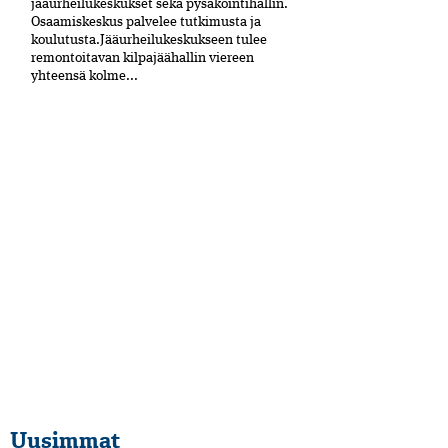
jääurheilukeskukset sekä pysäköintihallin.
Osaamiskeskus palvelee tutkimusta ja
koulutusta.Jääurheilukeskukseen tulee
remontoitavan kilpajäähallin viereen
yhteensä kolme...
Uusimmat