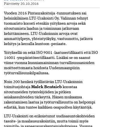
Päivitetty
20.10.2016
Vuoden 2016 Pintaurakoitsija -tunnustuksen sai
helsinkiläinen LTU-Urakointi Oy. Valinnan tehnyt
tuomaristo korosti etenkin yrityksen arvoja sekä
sitoutumista laadun ja toiminnan jatkuvaan
kehittämiseen. LTU-Urakoinnin arvoja ovat
ammattiylpeys, yhteistyökyky, vastuunotto, jatkuva
kehitys ja kerralla kuntoon -periaate.
Yrityksellä on sekä ISO 9001 -laatusertifikaatti että ISO
14001 -ympäristösertifikaatti. Lisäksi se on saanut
viime vuonna kunniamaininnan turvallisuusasioiden
moitteettomasta hoidosta Uudenmaanpiirin
työturvallisuuskilpailussa.
Noin 200 henkeä työllistävän LTU-Urakoinnin
toimitusjohtaja
Malek Bentaieb
korostaa
sitoutuneiden työntekijöiden ja pitkien
asiakassuhteiden tärkeyttä. Hänen mukaansa
rakentamisen laatua ja työturvallisuutta on helpompi
edistää, kun tuntee kaikkien osapuolten käytäntöjä.
LTU-Urakointi on erikoistunut uudisasuntokohteiden
tasoite- ja maalausurakointiin, mutta toimii myös
toimitila- ja saneerausrakentamiskohteissa. Vuonna