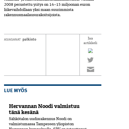
2008 perustettu yritys on 14–15 miljoonan euron
liikevaihdollaan yksi maan suurimmista
rakennusmaalausurakoitsijoista.
palkinto
ASIASANAT
Jaa
artikkeli
LUE MYÖS
Hervannan Noodi valmistuu
tänä kesänä
Sähkötalon uudisrakennus Noodi on
valmistumassa Tampereen yliopiston