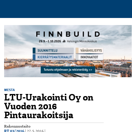
MESTA
LTU-Urakointi Oy on
Vuoden 2016
Pintaurakoitsija
Rakennustaito
RT 03/2016
|
27.5.2016
|