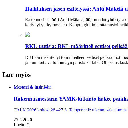
Hallituksen jäsen esittelyssä: Antti Mäkelä 
Rakennusinsinööri Antti Mäkelä, 60, on ollut yhdistysakti
kertynyt yli kymmenen. Kaupunginkin luottamustoimetkin 
RKL-uutisia: RKL määritteli eettiset pelisä
RKL on määritellyt toiminnalleen eettiset peli­säännöt. 
ja kun­nioittava toimintaympäristö kaikille. Ohjeistus kos
Lue myös
Mestari & insinööri
Rakennusmestarin YAMK-tutkinto hakee paikk
TALK 2026 kokosi 26.–27.3. Tampereelle rakennusalan ammatti
25.5.2026
Luettu ()