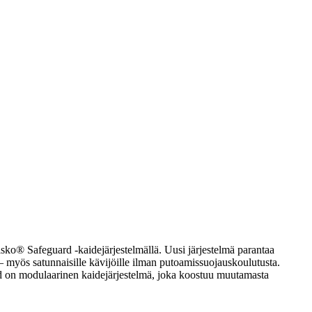
isko® Safeguard -kaidejärjestelmällä. Uusi järjestelmä parantaa
e – myös satunnaisille kävijöille ilman putoamissuojauskoulutusta.
ard on modulaarinen kaidejärjestelmä, joka koostuu muutamasta