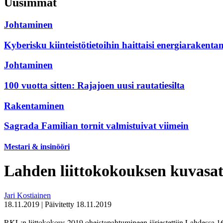
Uusimmat
Johtaminen
Kyberisku kiinteistötietoihin haittaisi energiarakenta
Johtaminen
100 vuotta sitten: Rajajoen uusi rautatiesilta
Rakentaminen
Sagrada Familian tornit valmistuivat viimein
Mestari & insinööri
Lahden liittokokouksen kuvasa
Jari Kostiainen
18.11.2019
|
Päivitetty
18.11.2019
RKL:n liittokokous 2019 oheistapahtumineen järjestettiin Lahdessa 1