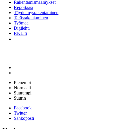
Rakentamismääräykset
Reportaasi
Täydennysrakentaminen
Teräsrakentaminen
Työmaa
Digilehti
RKL.fi
Pienempi
Normaali
Suurempi
Suurin
Facebook
Twitter
Sähköposti