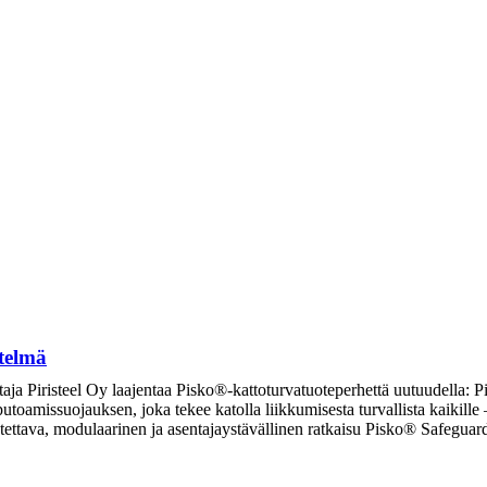
telmä
taja Piristeel Oy laajentaa Pisko®-kattoturvatuoteperhettä uutuudella: P
 putoamissuojauksen, joka tekee katolla liikkumisesta turvallista kaikill
eutettava, modulaarinen ja asentajaystävällinen ratkaisu Pisko® Safegu