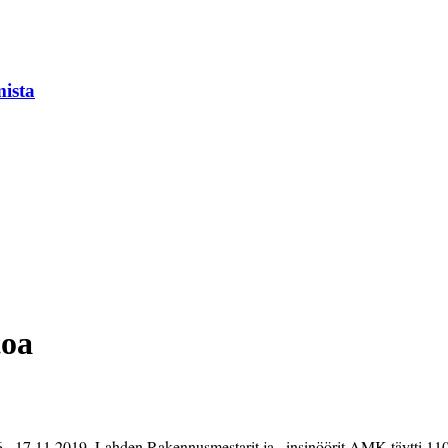
mista
toa
6.–17.11.2019. Lahden Rakennusmestarit ja –insinöörit AMK täytti 110