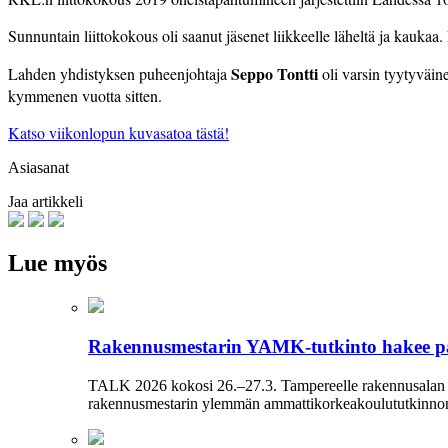
Sunnuntain liittokokous oli saanut jäsenet liikkeelle läheltä ja kauka
Seppo Tontti
Lahden yhdistyksen puheenjohtaja
oli varsin tyytyväin
kymmenen vuotta sitten.
Katso viikonlopun kuvasatoa tästä!
Asiasanat
Jaa artikkeli
Lue myös
Rakennusmestarin YAMK-tutkinto hakee p
TALK 2026 kokosi 26.–27.3. Tampereelle rakennusalan am
rakennusmestarin ylemmän ammattikorkeakoulututkinnon ro