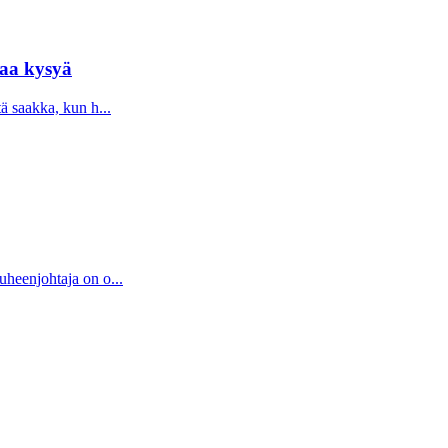
taa kysyä
tä saakka, kun h...
uheenjohtaja on o...