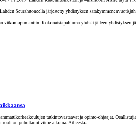
a. Lahden Seurahuoneella järjestetty yhdistyksen satakymmenenvuotisjuhla
en viikonlopun antiin. Kokonaistapahtuma yhdisti jälleen yhdistyksen jä
aikkaansa
mattikorkeakoulujen tutkintovastaavat ja opinto-ohjaajat. Osallistuj
oli on puhuttanut viime ­aikoina. ­Aiheesta...