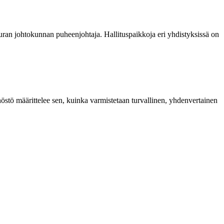
euran johtokunnan puheenjohtaja. Hallituspaikkoja eri yhdistyksissä on
östö määrittelee sen, kuinka varmistetaan turvallinen, yhdenvertainen