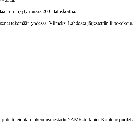
an oli myyty runsas 200 illalliskorttia.
senet tekemään yhdessä. Viimeksi Lahdessa järjestettiin liittokokous
ia puhutti etenkin rakennusmestarin YAMK-tutkinto. Koulutuspuolella