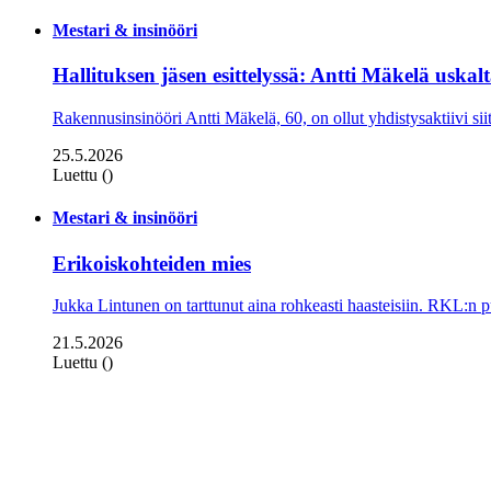
Mestari & insinööri
Hallituksen jäsen esittelyssä: Antti Mäkelä uskal
Rakennusinsinööri Antti Mäkelä, 60, on ollut yhdistysaktiivi sii
25.5.2026
Luettu ()
Mestari & insinööri
Erikoiskohteiden mies
Jukka Lintunen on tarttunut aina rohkeasti haasteisiin. RKL:n p
21.5.2026
Luettu ()