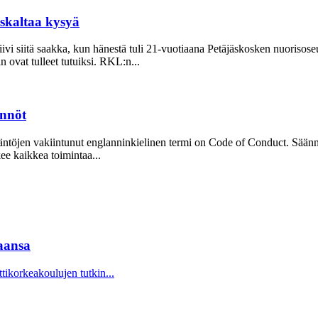
uskaltaa kysyä
ivi siitä saakka, kun hänestä tuli 21-vuo­tiaana Petäjäskosken nuoriso­s
ovat tulleet tutuiksi. RKL:n...
ännöt
Sääntöjen vakiintunut englanninkielinen termi on Code of Conduct. Säänn
kee kaikkea toimintaa...
aansa
korkeakoulujen tutkin...