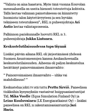
”Valinta on aina haastava. Myös tänä vuonna Kouvolan
messualueella on useita hienosti toteutettuja kohteita.
Tällä kertaa valinnan painotuksessa on kiinnitetty
huomiota talon käytettävyyteen ja sen hyvään
tekniseen toteutukseen”, RKL:n puheenjohtaja
Ari
Autio
kertaa valintaprosessia.
Palkinnon pariskunnalle luovutti RKL:n 3.
puheenjohtaja
Jukka Lintunen
.
Keskustelutilaisuudessa tupa täynnä
Lisäksi päivän aikana RKL oli järjestämässä yhdessä
Suomen Asuntomessujen kanssa AsukasAreenalla
keskustelutilaisuuden. Aiheena oli paljon keskustelua
herättänyt painovoimainen ilmanvaihto:
” Painonvoimainen ilmanvaihto – uhka vai
mahdollisuus? ”
Keskustelua johti tv:stä tuttu
Perttu Sirviö
. Paneelissa
tiukkoihin kysymyksiin vastasivat huippuasiantuntijat
TkL
Mika Vuolle
(Equa Simulation Finland Oy) ja
Leino Kuuluvainen
(LK Energiaratkaisut Oy) – lisäksi
paneelissa on RKL:n rakentamisasiantuntija
Jari
Harju
.