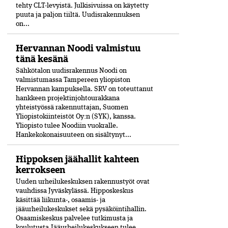
tehty CLT-levyistä. Julkisivuissa on käytetty
puuta ja paljon tiiltä. Uudisrakennuksen
on...
Hervannan Noodi valmistuu
tänä kesänä
Sähkötalon uudisrakennus Noodi on
valmistumassa Tampereen yliopiston
Hervannan kampuksella. SRV on toteuttanut
hankkeen projektinjohtourakkana
yhteistyössä rakennuttajan, Suomen
Yliopistokiinteistöt Oy:n (SYK), kanssa.
Yliopisto tulee Noodiin vuokralle.
Hankekokonaisuuteen on sisältynyt...
Hippoksen jäähallit kahteen
kerrokseen
Uuden urheilukeskuksen rakennustyöt ovat
vauhdissa Jyväskylässä. Hipposkeskus
käsittää liikunta-, osaamis- ja
jääurheilukeskukset sekä pysäköintihallin.
Osaamiskeskus palvelee tutkimusta ja
koulutusta.Jääurheilukeskukseen tulee