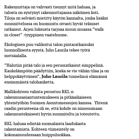
Rakennuttaja on vahvasti tiennyt mitä haluaa, ja
talosta on syntynyt rakennuttajansa näköinen koti.
Tiloja on selvästi mietitty käytön kannalta, jonka lisäksi
suunnittelussa on huomioitu oivasti hyvät tekniset
ratkaisut. Arjen luksusta tarjoaa muun muassa ”walk-
in-closet” -tyyppinen vaatehuone.
Ekologinen puu valikoitui talon pintaratkaisuksi
luonnollisesta syystä. Juho Laurila tekee työtä
metsäalalla.
”Halutiin pitää talo ja sen perusratkaisut simppelinä.
Kaukolämpöön päädyttiin, koska se vie vähän tilaa ja on
helppokäyttöinen”,
Juho Laurila
tunnelmoi elämänsä
ensimmäistä talohanketta.
Mallikohteen valinta perustuu RKL:n
rakennusasiantuntemukseen ja pitkäaikaiseen
yhteistyöhön Suomen Asuntomessujen kanssa. Yhtenä
raadin perusteena oli se, että kohde on nimenomaan
rakennusteknisesti hyvin suunniteltu ja toteutettu.
RKL haluaa edistää suomalaista laadukasta
rakentamista. Kohteen viimeistely on
kokonaisuudessaan huippuluokkaa.