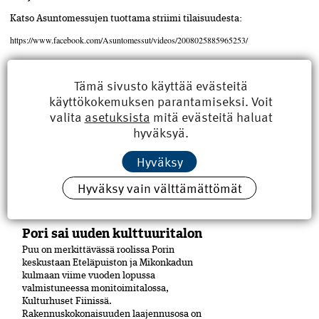
Katso Asuntomessujen tuottama striimi tilaisuudesta:
https://www.facebook.com/Asuntomessut/videos/2008025885965253/
Tämä sivusto käyttää evästeitä
ASIASANAT
Jaa
käyttökokemuksen parantamiseksi. Voit
artikkeli
valita
asetuksista
mitä evästeitä haluat
hyväksyä.
Hyväksy
Hyväksy vain välttämättömät
LUE MYÖS
Pori sai uuden kulttuuritalon
Puu on merkittävässä roolissa Porin
keskustaan Eteläpuiston ja Mikonkadun
kulmaan viime vuoden lopussa
valmistuneessa moni­toimitalossa,
Kulturhuset Fiinissä.
Rakennuskokonaisuuden laajennusosa on