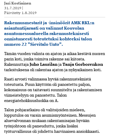
Jari Kostiainen
31.7.2019
|
Päivitetty
1.8.2019
Rakennusmestarit ja -insinöörit AMK RKL:n
asiantuntijaraati on valinnut Kouvolan
asuntomessualueella rakennusteknisesti
onnistuneesti toteutetuksi kohteeksi talon
numero 22 ”Sievitalo Unto”.
Tämän vuoden valinta on ajaton ja aikaa kestävä nuoren
parin koti, jonka toimiva rakenne sai kiitosta.
Rakennuttaja
Juho Laurilan
ja
Tanja Gorborenkon
tarkoituksena oli rakentaa ajaton ja nykyaikainen koti.
Raati arvosti valinnassa hyvää rakennusteknistä
toteutusta. Puun käyttöön oli panostettu paljon,
kokonaisuus on taitavasti suunniteltu ja rakentamisen
viimeistelyyn on panostettu. Talon
energiatehokkuusluokka on A.
Talon pohjaratkaisu oli valitsijoiden mieleen,
lopputulos on varsin asumismyönteinen. Messujen
aluevalvonnan mukaan rakentamisajan hyvään
työnjohtoon oli paneuduttu, jonka lisäksi
työturvallisuus oli johdettu harvinaisen ansiokkaasti.