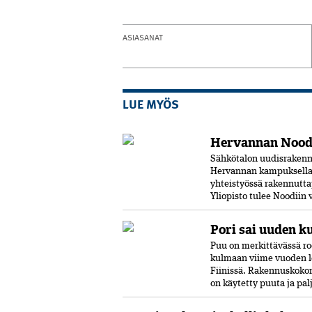
ASIASANAT
LUE MYÖS
Hervannan Noodi
Sähkötalon uudisrakenn
Hervannan kampuksella.
yhteistyössä rakennutta
Yliopisto tulee Noodiin
Pori sai uuden k
Puu on merkittävässä ro
kulmaan viime vuoden l
Fiinissä. Rakennuskokon
on käytetty puuta ja pal