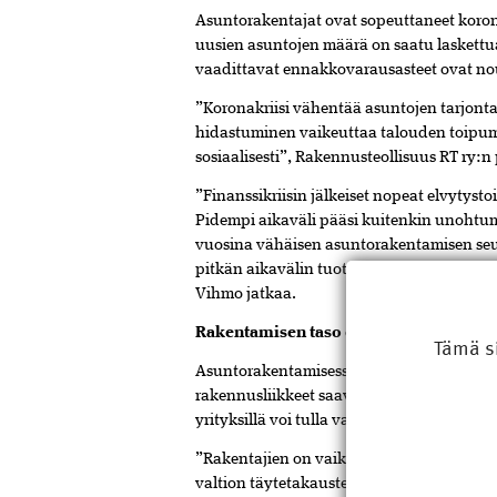
Asuntorakentajat ovat sopeuttaneet koron
uusien asuntojen määrä on saatu laskettua 
vaadittavat ennakkovarausasteet ovat nou
”Koronakriisi vähentää asuntojen tarjont
hidastuminen vaikeuttaa talouden toipumis
sosiaalisesti”, Rakennusteollisuus RT ry:
”Finanssikriisin jälkeiset nopeat elvytys
Pidempi aikaväli pääsi kuitenkin unohtu
vuosina vähäisen asuntorakentamisen seu
pitkän aikavälin tuotantopotentiaalia. Va
Vihmo jatkaa.
Rakentamisen taso ei riitä Suomen tal
Tämä s
Asuntorakentamisessa rahoitus on keskei
rakennusliikkeet saavat RS-rahoitusta, mu
yrityksillä voi tulla vaikeuksia.
”Rakentajien on vaikea ymmärtää, miksi r
valtion täytetakausten ulkopuolelle. Koska 