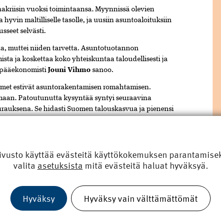
akriisin vuoksi toimintaansa. Myynnissä olevien
hyvin maltilliselle tasolle, ja uusiin asuntoaloituksiin
sseet selvästi.
aa, muttei niiden tarvetta. Asuntotuotannon
ta ja koskettaa koko yhteiskuntaa taloudellisesti ja
n pääekonomisti
Jouni Vihmo
sanoo.
toimet estivät asuntorakentamisen romahtamisen.
maan. Patoutunutta kysyntää syntyi seuraavina
rauksena. Se hidasti Suomen talouskasvua ja pienensi
staavaa tilannetta ei pidä nyt päästää syntymään”,
ouden jälleenrakentamiseen
ivusto käyttää evästeitä käyttökokemuksen parantamiseks
valita
asetuksista
mitä evästeitä haluat hyväksyä.
nen pullonkaula. Suurimmat ja vakavaraisimmat
tta pienemmillä perustajaurakointia harjoittavilla
Hyväksy
Hyväksy vain välttämättömät
akentaminen on ainoana teollisuuden alana rajattu
kyseessä olisi täytetakaus, se ei juuri muuttaisi