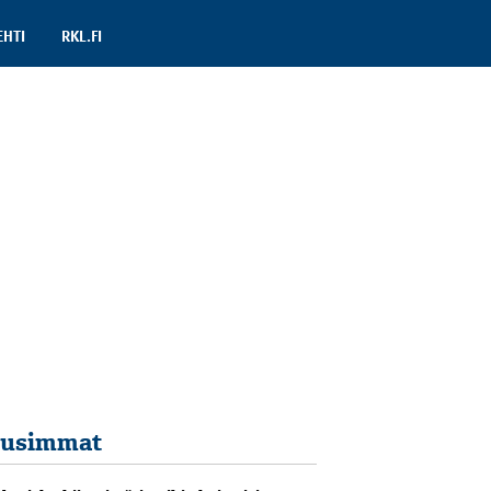
EHTI
RKL.FI
usimmat