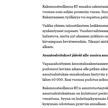
Rakennusteollisuus RT ennakoi rakentamis
vuonna noin neljän prosentin verran. Suun
Rakentamisen työllisyys voi supistua pahi
Vaikka yleisen taloustilanteen heikkenem
synkentyneet nopeasti. Vuodenvaihteessa 
hidastuva, mutta nyt alamäen jyrkkyys on
kiivaimpaan kevätsesonkiin. Tilaajat siirt
alkaen.
Asuntoaloitukset jäävät alle uusien as
Vapaarahoitteisen kerrostalorakentamise
pudonnut kevään aikana alle pitkän aika
asuntoaloituksia ennakoidaan kertyvän yh
lähes 40 000. Ensi vuonna pudotus jatkuu, e
Rakennusteollisuus RT:n asuntotuotantok
asuntoaloituksistaan on kutistunut peräti
verrattuna. Syynä on kuluttajakysynnän h
kysynnän odotetaan pysyvän ennallaan. V