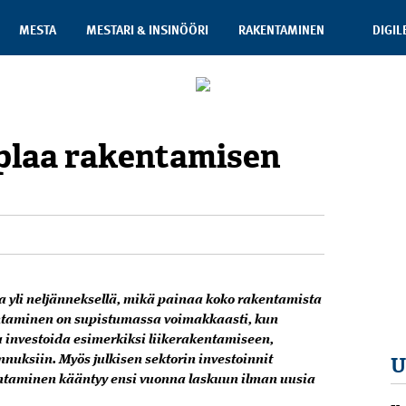
MESTA
MESTARI & INSINÖÖRI
RAKENTAMINEN
DIGIL
uplaa rakentamisen
 yli neljänneksellä, mikä painaa koko rakentamista
entaminen on supistumassa voimakkaasti, kun
 investoida esimerkiksi liikerakentamiseen,
U
nnuksiin. Myös julkisen sektorin investoinnit
entaminen kääntyy ensi vuonna laskuun ilman uusia