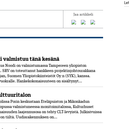
Le
Jaa artikkeli
 valmistuu tänä kesänä
us Noodi on valmistumassa Tampereen yliopiston
 SRV on toteuttanut hankkeen projektinjohtourakkana
jan, Suomen Yliopistokiinteistöt Oy:n (SYK), kanssa.
 vuokralle. Hankekokonaisuuteen on sisältynyt...
ulttuuritalon
olissa Porin keskustaan Eteläpuiston ja Mikonkadun
opussa valmistuneessa moni­toimitalossa, Kulturhuset
aisuuden laajennusosa on tehty CLT-levyistä. Julkisivuissa
jon tiiltä. Uudisrakennuksen on...