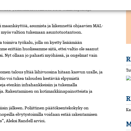
ukset varmasti vahvistaisivat myös kuluttajien
nteessa”, Rakennusteollisuus RT:n toimitusjohtaja
ksi maankäyttöä, asumista ja liikennettä ohjaavien MAL-
a myös valtion tukemaan asuntotuotantoon.
 toimiva työkalu, jolla on kyetty lisäämään
 erittäin huolissamme siitä, ettei valtio ole saanut
i. Nyt ollaan jo pahasti myöhässä, ja ongelmat vain
R
Tu
en talous yltää lähivuosina hitaan kasvun uralle, ja
ltio voi tukea talouden kestävää elpymistä
ja etenkin infrahankkeisiin ja tukemalla
ja. Rakentaminen on kotimarkkinapainotteista ja
R
isin jälkeen. Poliittinen päätöksentekokyky on
Ka
nopeilla elvytystoimilla voidaan estää rakentamisen
”, Aleksi Randell arvioi.
M