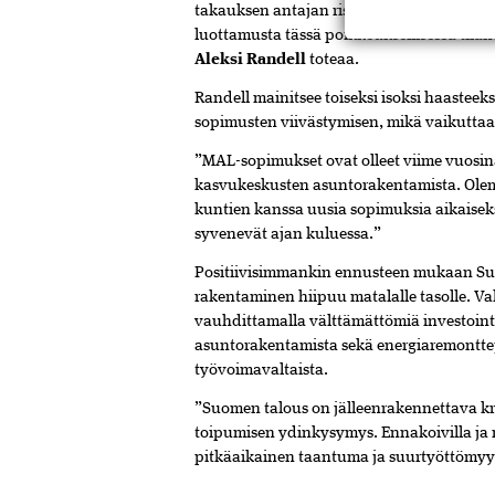
takauksen antajan riskiasemaa. Täytetaka
luottamusta tässä poikkeuksellisessa tila
Aleksi Randell
toteaa.
Randell mainitsee toiseksi isoksi haastee
sopimusten viivästymisen, mikä vaikutta
”MAL-sopimukset ovat olleet viime vuosina
kasvukeskusten asuntorakentamista. Olemme
kuntien kanssa uusia sopimuksia aikaiseks
syvenevät ajan kuluessa.”
Positiivisimmankin ennusteen mukaan Suom
rakentaminen hiipuu matalalle tasolle. Va
vauhdittamalla välttämättömiä investointe
asuntorakentamista sekä energiaremontte
työvoimavaltaista.
”Suomen talous on jälleenrakennettava kri
toipumisen ydinkysymys. Ennakoivilla ja 
pitkäaikainen taantuma ja suurtyöttömyys