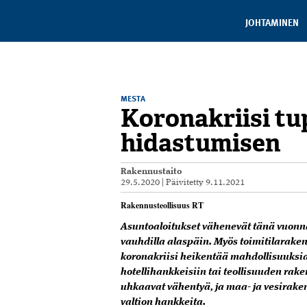
JOHTAMINEN
MESTA
Koronakriisi t
hidastumisen
Rakennustaito
29.5.2020
|
Päivitetty
9.11.2021
Rakennusteollisuus RT
Asuntoaloitukset vähenevät tänä vuonna
vauhdilla alaspäin. Myös toimitilarak
koronakriisi heikentää mahdollisuuksia
hotellihankkeisiin tai teollisuuden rake
uhkaavat vähentyä, ja maa- ja vesirak
valtion hankkeita.