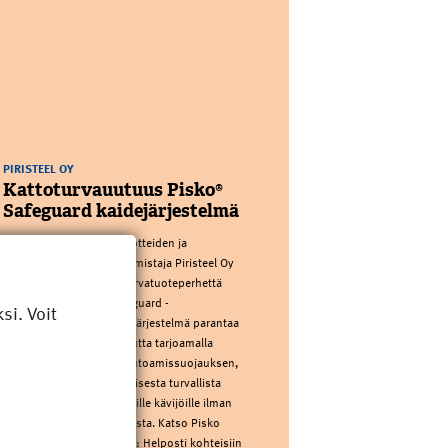
PIRISTEEL OY
Kattoturvauutuus Pisko®
Safeguard kaidejärjestelmä
Kotimainen kattoturvatuotteiden ja
sadevesijärjestelmien valmistaja Piristeel Oy
laajentaa Pisko®-kattoturvatuoteperhettä
uutuudella: Pisko® Safeguard -
i. Voit
kaidejärjestelmällä. Uusi järjestelmä parantaa
kattojen käyttöturvallisuutta tarjoamalla
pysyvän ja passiivisen putoamissuojauksen,
joka tekee katolla liikkumisesta turvallista
kaikille – myös satunnaisille kävijöille ilman
putoamissuojauskoulutusta. Katso Pisko
Safeguardin esittelyvideo: Helposti kohteisiin