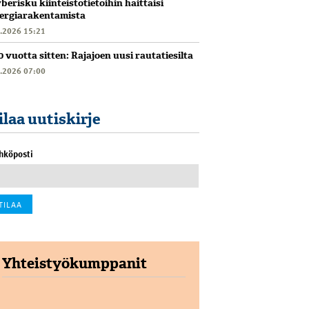
berisku kiinteistötietoihin haittaisi
ergiarakentamista
6.2026 15:21
0 vuotta sitten: Rajajoen uusi rautatiesilta
6.2026 07:00
ilaa uutiskirje
hköposti
Yhteistyökumppanit