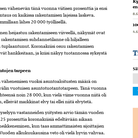
Ky
en
en vähenevän tänä vuonna viitisen prosenttia ja ensi
8.
taus on kaikissa rakentamisen lajeissa laskeva.
mmillaan lähes 20 000 työllisellä.
10
4.
inen heijastuu rakentamiseen viiveellä, näkymät ovat
rakentamisen suhdannetilanne oli hiljalleen
 tuplaantunut. Koronakriisi osuu rakentamisen
T
ävät hankkeitaan, ja kriisi näkyy tuotannossa syksystä
Sä
untojen tarpeen
n vähenemisen vuoksi asuntoaloitusten määrä on
välin vuotuisen asuntotuotantotarpeen. Tänä vuonna
teensä noin 28 000, kun vielä viime vuonna niitä oli
lleivät markkinat elvy tai ellei niitä elvytetä.
yselyyn vastanneiden yritysten arvio tämän vuoden
 25 prosenttia koronakriisiä edeltävään aikaan
eikkeneminen, kun taas ammattimaisten sijoittajien
uoden alkukuukausina veto oli vielä hyvin vahvaa.