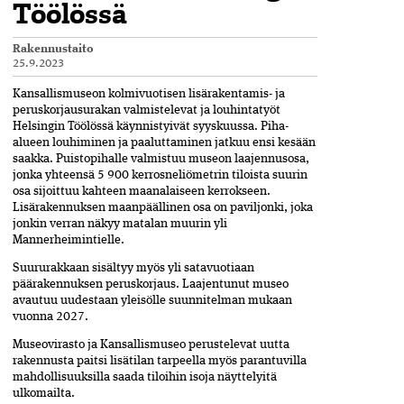
Töölössä
Rakennustaito
25.9.2023
Kansallismuseon kolmivuotisen lisä­rakentamis- ja
peruskorjausurakan valmistelevat ja louhintatyöt
Helsingin Töölössä käynnistyivät syyskuussa. Piha-
alueen louhiminen ja paaluttaminen jatkuu ensi kesään
saakka. Puistopihalle valmistuu museon laajennusosa,
jonka yhteensä 5 900 kerrosneliömetrin tiloista suurin
osa sijoittuu kahteen maanalaiseen kerrokseen.
Lisärakennuksen maanpäällinen­ osa on paviljonki, joka
jonkin verran näkyy matalan muurin yli
Mannerheimintielle.
Suururakkaan sisältyy myös yli sata­vuotiaan
päärakennuksen peruskorjaus. Laajentunut museo
avautuu­ uudestaan yleisölle suunnitelman mukaan
vuonna 2027.
Museovirasto ja Kansallismuseo perustelevat uutta
rakennusta paitsi­ lisätilan tarpeella myös parantuvilla
mahdollisuuksilla saada tiloihin isoja näyttelyitä
ulkomailta.