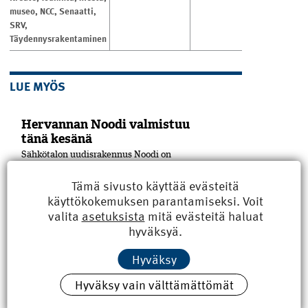
museo
,
NCC
,
Senaatti
,
SRV
,
Täydennysrakentaminen
LUE MYÖS
Hervannan Noodi valmistuu
tänä kesänä
Sähkötalon uudisrakennus Noodi on
valmistumassa Tampereen yliopiston
Hervannan kampuksella. SRV on toteuttanut
Tämä sivusto käyttää evästeitä
hankkeen projektinjohtourakkana
käyttökokemuksen parantamiseksi. Voit
yhteistyössä rakennuttajan, Suomen
valita
asetuksista
mitä evästeitä haluat
Yliopistokiinteistöt Oy:n (SYK), kanssa.
hyväksyä.
Yliopisto tulee Noodiin vuokralle.
Hankekokonaisuuteen on sisältynyt...
Hyväksy
Pori sai uuden kulttuuritalon
Hyväksy vain välttämättömät
Puu on merkittävässä roolissa Porin
keskustaan Eteläpuiston ja Mikonkadun