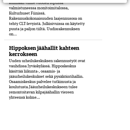
kulmaan viime vuoden lopussa
valmistuneessa moni­toimitalossa,
Kulturhuset Fiinissä.
Rakennuskokonaisuuden laajennusosa on
tehty CLT-levyistä. Julkisivuissa on käytetty
puuta ja paljon tiiltä. Uudisrakennuksen
on...
Hippoksen jäähallit kahteen
kerrokseen
Uuden urheilukeskuksen rakennustyöt ovat
vauhdissa Jyväskylässä. Hipposkeskus
käsittää liikunta-, osaamis- ja
jääurheilukeskukset sekä pysäköintihallin.
Osaamiskeskus palvelee tutkimusta ja
koulutusta.Jääurheilukeskukseen tulee
remontoitavan kilpajäähallin viereen
yhteensä kolme...