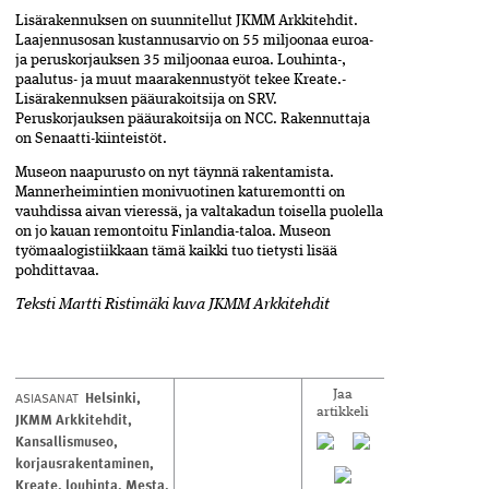
Lisärakennuksen on suunnitellut­ JKMM Arkkitehdit.
Laajennusosan­ kustannusarvio on 55 miljoonaa euroa­
ja peruskorjauksen 35 miljoonaa euroa. Louhinta-,
paalutus- ja muut maarakennustyöt tekee Kreate.­
Lisärakennuksen pääurakoitsija on SRV.
Peruskorjauksen pääurakoitsija­ on NCC. Rakennuttaja
on Senaatti-kiinteistöt.
Museon naapurusto on nyt täynnä­ rakentamista.
Mannerheimintien moni­vuotinen katuremontti on
vauhdissa aivan vieressä, ja valtakadun toisella puolella
on jo kauan remontoitu Finlandia-taloa. Museon
työmaalogistiikkaan tämä kaikki tuo tietysti lisää
pohdittavaa.
Teksti Martti Ristimäki kuva JKMM Arkkitehdit
Helsinki
,
ASIASANAT
Jaa
artikkeli
JKMM Arkkitehdit
,
Kansallismuseo
,
korjausrakentaminen
,
Kreate
,
louhinta
,
Mesta
,