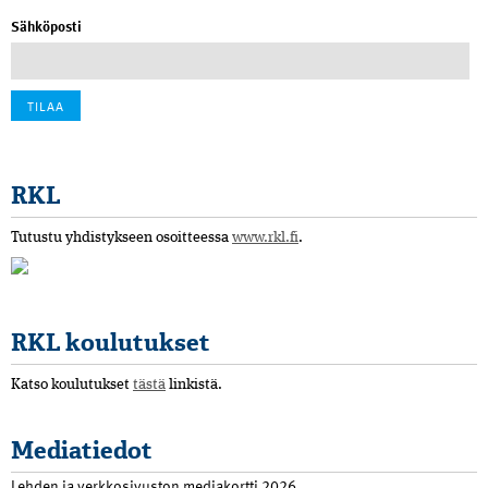
Sähköposti
RKL
Tutustu yhdistykseen osoitteessa
www.rkl.fi
.
RKL koulutukset
Katso koulutukset
tästä
linkistä.
Mediatiedot
Lehden ja verkkosivuston mediakortti 2026