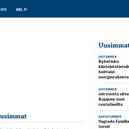
EHTI
RKL.FI
Uusimma
JOHTAMINEN
Kyberisku
kiinteistötietoi
haittaisi
energiarakenta
JOHTAMINEN
100 vuotta sitte
Rajajoen uusi
rautatiesilta
usimmat
RAKENTAMINEN
Sagrada Famili
tornit