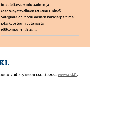
toteutettava, modulaarinen ja
asentajaystävällinen ratkaisu Pisko®
Safeguard on modulaarinen kaidejärjestelmä,
joka koostuu muutamasta
pääkomponentista. […]
KL
tustu yhdistykseen osoitteessa
www.rkl.fi
.