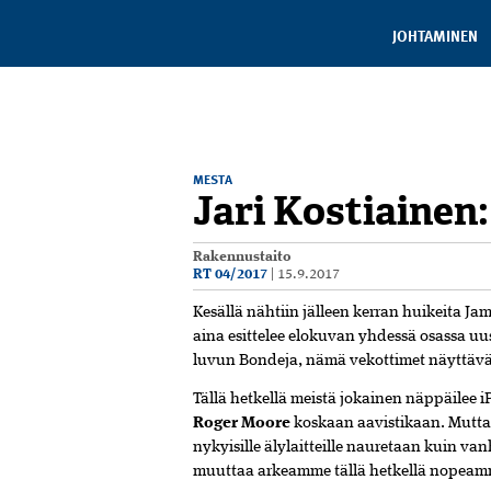
JOHTAMINEN
MESTA
Jari Kostiainen
Rakennustaito
RT 04/2017
|
15.9.2017
K
esällä nähtiin jälleen kerran huikeita Jam
aina esittelee elokuvan yhdessä osassa uu
luvun Bondeja, nämä vekottimet näyttävät a
Tällä hetkellä meistä jokainen näppäilee
Roger Moore
koskaan aavistikaan. Mutta
nykyisille älylaitteille nauretaan kuin va
muuttaa arkeamme tällä hetkellä nopeam