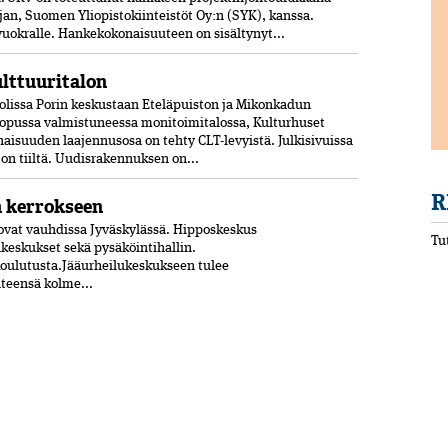
jan, Suomen Yliopistokiinteistöt Oy:n (SYK), kanssa.
 vuokralle. Hankekokonaisuuteen on sisältynyt...
ulttuuritalon
olissa Porin keskustaan Eteläpuiston ja Mikonkadun
opussa valmistuneessa moni­toimitalossa, Kulturhuset
aisuuden laajennusosa on tehty CLT-levyistä. Julkisivuissa
jon tiiltä. Uudisrakennuksen on...
R
n kerrokseen
vat vauhdissa Jyväskylässä. Hipposkeskus
Tu
lukeskukset sekä pysäköintihallin.
koulutusta.Jääurheilukeskukseen tulee
hteensä kolme...