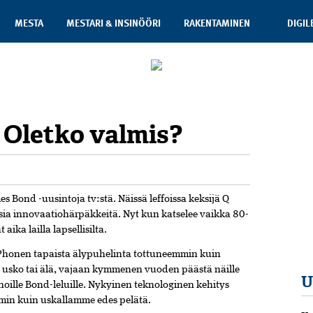
MESTA
MESTARI & INSINÖÖRI
RAKENTAMINEN
DIGIL
: Oletko valmis?
es Bond -uusintoja tv:stä. Näissä leffoissa keksijä Q
sia innovaatiohärpäkkeitä. Nyt kun katselee vaikka 80-
ika lailla lapsellisilta.
 iPhonen tapaista älypuhelinta tottuneemmin kuin
 usko tai älä, vajaan kymmenen vuoden päästä näille
U
nhoille Bond-leluille. Nykyinen teknologinen kehitys
min kuin uskallamme edes pelätä.