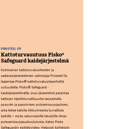
PIRISTEEL OY
Kattoturvauutuus Pisko®
Safeguard kaidejärjestelmä
Kotimainen kattoturvatuotteiden ja
sadevesijärjestelmien valmistaja Piristeel Oy
laajentaa Pisko®-kattoturvatuoteperhettä
uutuudella: Pisko® Safeguard -
kaidejärjestelmällä. Uusi järjestelmä parantaa
kattojen käyttöturvallisuutta tarjoamalla
pysyvän ja passiivisen putoamissuojauksen,
joka tekee katolla liikkumisesta turvallista
kaikille – myös satunnaisille kävijöille ilman
putoamissuojauskoulutusta. Katso Pisko
Safeguardin esittelyvideo: Helposti kohteisiin