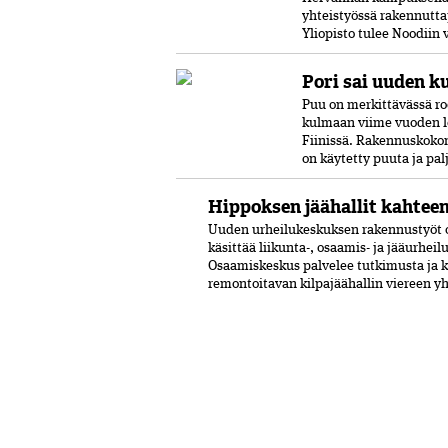
yhteistyössä rakennutta
Yliopisto tulee Noodiin
Pori sai uuden k
Puu on merkittävässä ro
kulmaan viime vuoden l
Fiinissä. Rakennuskokon
on käytetty puuta ja pal
Hippoksen jäähallit kahtee
Uuden urheilukeskuksen rakennustyöt o
käsittää liikunta-, osaamis- ja jääurhei
Osaamiskeskus palvelee tutkimusta ja 
remontoitavan kilpajäähallin viereen y