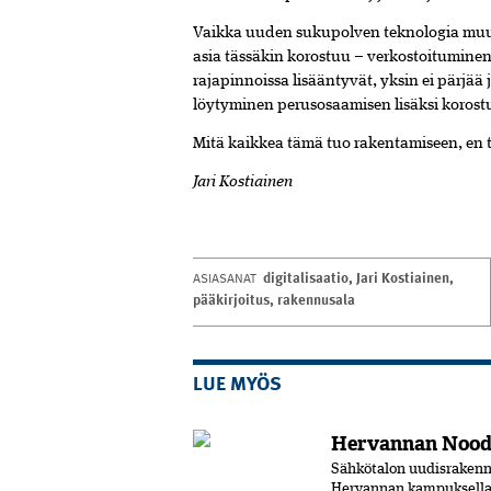
Vaikka uuden sukupolven teknologia muu
asia tässäkin korostuu – verkostoitumine
rajapinnoissa lisääntyvät, yksin ei pärj
löytyminen perusosaamisen lisäksi korost
Mitä kaikkea tämä tuo rakentamiseen, en t
Jari Kostiainen
digitalisaatio
,
Jari Kostiainen
,
ASIASANAT
pääkirjoitus
,
rakennusala
LUE MYÖS
Hervannan Noodi
Sähkötalon uudisrakenn
Hervannan kampuksella.