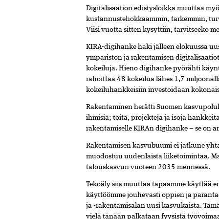
Digitalisaation edistysloikka muuttaa m
kustannustehokkaammin, tarkemmin, turva
Viisi vuotta sitten kysyttiin, tarvitseeko m
KIRA-digihanke haki jälleen elokuussa uus
ympäristön ja rakentamisen digitalisaatiot
kokeiluja. Hieno digihanke pyörähti käy
rahoittaa 48 kokeilua lähes 1,7 miljoona
kokeiluhankkeisiin investoidaan kokonai
Rakentaminen herätti Suomen kasvupolulle
ihmisiä; töitä, projekteja ja isoja hankke
rakentamiselle KIRAn digihanke – se on a
Rakentamisen kasvubuumi ei jatkune yhtä
muodostuu uudenlaista liiketoimintaa. Maa
talouskasvun vuoteen 2035 mennessä.
Tekoäly siis muuttaa tapaamme käyttää er
käyttöömme jouhevasti oppien ja paranta
ja -rakentamisalan uusi kasvukaista. Täm
vielä tänään palkataan fyysistä työvoima