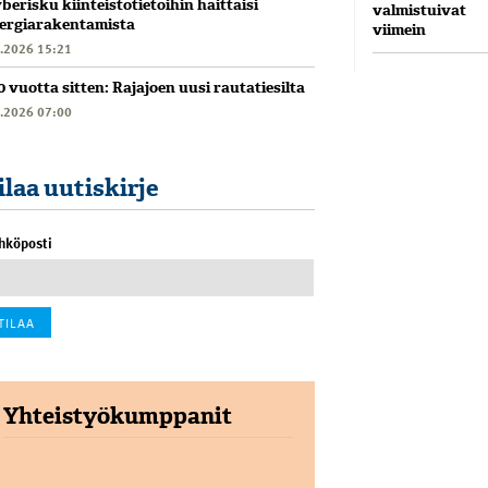
berisku kiinteistötietoihin haittaisi
valmistuivat
ergiarakentamista
viimein
6.2026 15:21
0 vuotta sitten: Rajajoen uusi rautatiesilta
6.2026 07:00
ilaa uutiskirje
hköposti
Yhteistyökumppanit