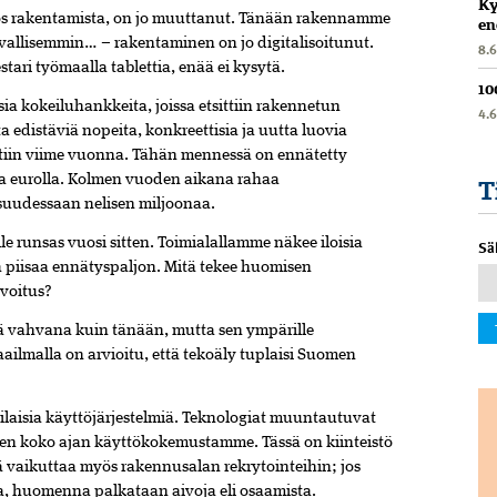
Ky
yös rakentamista, on jo muuttanut. Tänään rakennamme
en
llisemmin… – rakentaminen on jo digitalisoitunut.
8.
estari työmaalla tablettia, enää ei kysytä.
10
ia kokeiluhankkeita, joissa etsittiin rakennetun
4.
a edistäviä nopeita, konkreettisia ja uutta luovia
ntiin viime vuonna. Tähän mennessä on ennätetty
lla eurolla. Kolmen vuoden aikana rahaa
T
suudessaan nelisen miljoonaa.
 runsas vuosi sitten. Toimialallamme näkee iloisia
Sä
ita piisaa ennätyspaljon. Mitä tekee huomisen
rvoitus?
 vahvana kuin tänään, mutta sen ympärille
ilmalla on arvioitu, että tekoäly tuplaisi Suomen
ilaisia käyttöjärjestelmiä. Teknologiat muuntautuvat
en koko ajan käyttökokemustamme. Tässä on kiinteistö
ä vaikuttaa myös rakennusalan rekrytointeihin; jos
a, huomenna palkataan aivoja eli osaamista.