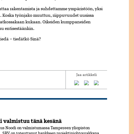
ttaa rakentamista ja suhdettamme ympäristöön, yksi
n. Koska työnjako muuttuu, riippuvuudet uusissa
ää jatkossakaan kukaan. Oikeiden kumppaneiden
uu entisestäänkin.
iedä – tiedätkö Sinä?
Jaa artikkeli
 valmistuu tänä kesänä
us Noodi on valmistumassa Tampereen yliopiston
 SRV on toteuttanut hankkeen projektinjohtourakkana