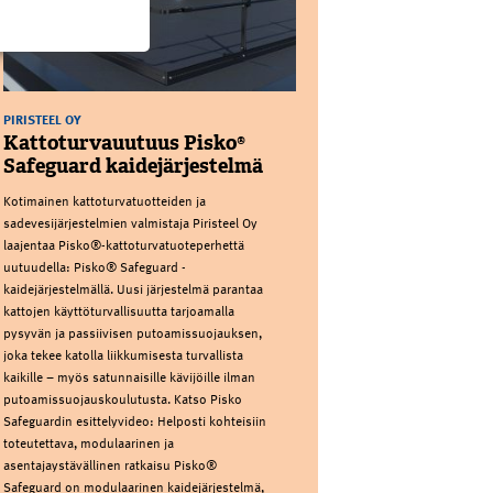
PIRISTEEL OY
Kattoturvauutuus Pisko®
Safeguard kaidejärjestelmä
Kotimainen kattoturvatuotteiden ja
sadevesijärjestelmien valmistaja Piristeel Oy
laajentaa Pisko®-kattoturvatuoteperhettä
uutuudella: Pisko® Safeguard -
kaidejärjestelmällä. Uusi järjestelmä parantaa
kattojen käyttöturvallisuutta tarjoamalla
pysyvän ja passiivisen putoamissuojauksen,
joka tekee katolla liikkumisesta turvallista
kaikille – myös satunnaisille kävijöille ilman
putoamissuojauskoulutusta. Katso Pisko
Safeguardin esittelyvideo: Helposti kohteisiin
toteutettava, modulaarinen ja
asentajaystävällinen ratkaisu Pisko®
Safeguard on modulaarinen kaidejärjestelmä,