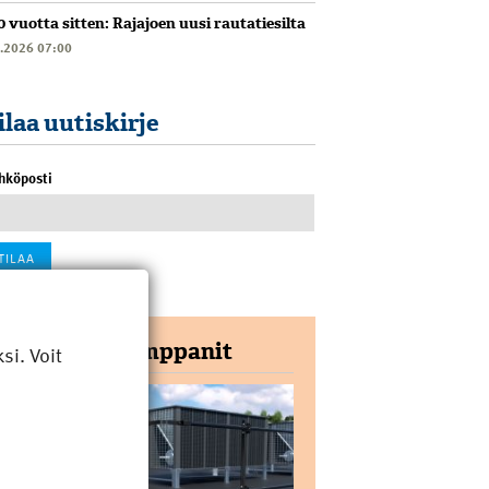
0 vuotta sitten: Rajajoen uusi rautatiesilta
6.2026 07:00
ilaa uutiskirje
hköposti
Yhteistyökumppanit
i. Voit