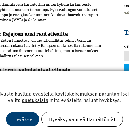
tkimuksessa kartoitettiin miten kyberisku kiinteistö­
10
i yhteiskunnan eri toimintoja. Kyber­vahingon vaikutukset
4.
kauppa ja energia­rakentaminen kuuluvat haavoittuvimpiin
toksen (MML) ja 67 kunnan...
T
: Rajajoen uusi rautatiesilta
uten tunnettua, on rautatiehallitus tehnyt Venäjän
 sodanaikana hävitetty Rajajoen rautatiesilta rakennetaan
Sä
t suorittaa Suomen rautatiehallitus, mutta kustannukset
allitus tilasi sen jälkeen...
 tornit valmistuivat viimein
vierailivat erikoisluvalla kirkon kattotyömaalla
12. Barcelonan kuuluisan La Sagrada Família -kirkon
aatu valmiiksi­ 144 vuoden työn jälkeen. Keskustornin
ivusto käyttää evästeitä käyttökokemuksen parantamiseks
ikuun lopulla viimeinen pala 17 metriä...
valita
asetuksista
mitä evästeitä haluat hyväksyä.
Hyväksy
Hyväksy vain välttämättömät