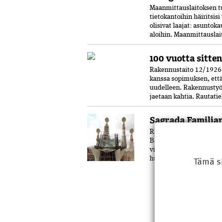
Maanmittauslaitoksen tu
tietokantoihin häiritsis
olisivat laajat: asunto
aloihin. Maanmittauslai
100 vuotta sitten
Rakennustaito 12/1926 K
kanssa sopimuksen, että
uudelleen. Rakennustyö
jaetaan kahtia. Rautatieh
Sagrada Familian
RKL:n opintomatkalaiset 
Barcelonassa vuonna 20
viimeinenkin torni on s
Tämä s
huipulle nostettiin helm