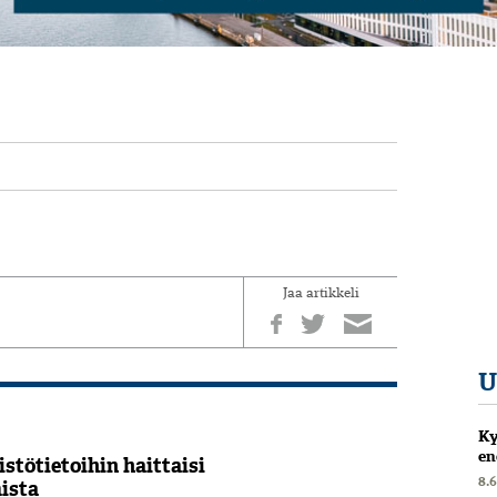
Jaa artikkeli
U
Ky
en
stötietoihin haittaisi
8.
ista