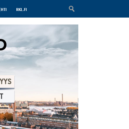
EHTI
RKL.FI