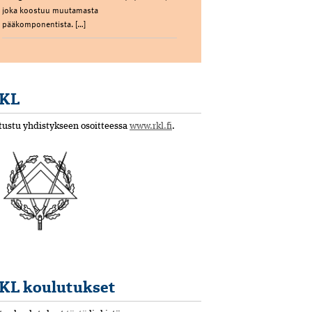
joka koostuu muutamasta
pääkomponentista. […]
KL
tustu yhdistykseen osoitteessa
www.rkl.fi
.
KL koulutukset