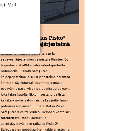
i. Voit
PIRISTEEL OY
Kattoturvauutuus Pisko®
Safeguard kaidejärjestelmä
Kotimainen kattoturvatuotteiden ja
sadevesijärjestelmien valmistaja Piristeel Oy
laajentaa Pisko®-kattoturvatuoteperhettä
uutuudella: Pisko® Safeguard -
kaidejärjestelmällä. Uusi järjestelmä parantaa
kattojen käyttöturvallisuutta tarjoamalla
pysyvän ja passiivisen putoamissuojauksen,
joka tekee katolla liikkumisesta turvallista
kaikille – myös satunnaisille kävijöille ilman
putoamissuojauskoulutusta. Katso Pisko
Safeguardin esittelyvideo: Helposti kohteisiin
toteutettava, modulaarinen ja
asentajaystävällinen ratkaisu Pisko®
Safeguard on modulaarinen kaidejärjestelmä,