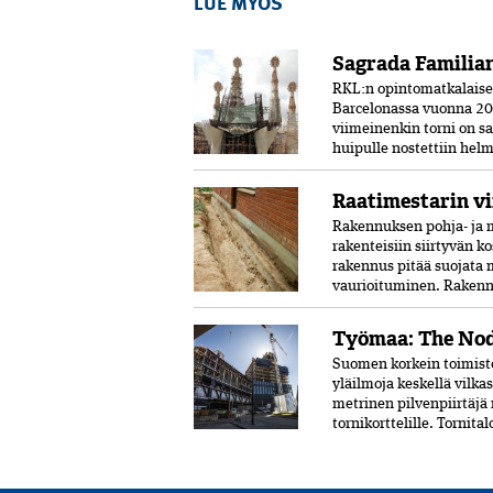
LUE MYÖS
Sagrada Familian
RKL:n opintomatkalaiset 
Barcelonassa vuonna 20
viimeinenkin torni on s
huipulle nostettiin helm
Raatimestarin vi
Rakennuksen pohja- ja m
rakenteisiin siirtyvän k
rakennus pitää suojata 
vaurioituminen. Rakennu
Työmaa: The Nod
Suomen korkein toimist
yläilmoja keskellä vilka
metrinen pilvenpiirtäjä
tornikorttelille. Tornital