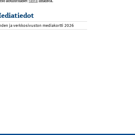
tso koulutukset
tästä
linkistä.
ediatiedot
hden ja verkkosivuston mediakortti 2026