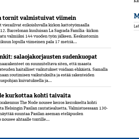
Ka
M
 tornit valmistuivat viimein
Le
vierailivat erikoisluvalla kirkon kattotyömaalla
12. Barcelonan kuuluisan La Sagrada Família -kirkon
aatu valmiiksi­ 144 vuoden työn jälkeen. Keskustornin
ikuun lopulla viimeinen pala 17 metriä...
nkit: salaojakorjausten sudenkuopat
aarakenteet on suunniteltava siten, että maasta
osteuden haitalliset vaikutukset voidaan ehkäistä. Samalla
maan routimisen vaikutuksilta ja estää rakenteiden
spohjan kuivatuksella ja...
e kurkottaa kohti taivaita
orakennus The Node nousee kerros kerrokselta kohti
sta Helsingin Pasilan rautatiealuetta. Valmistuessaan 130-
 näyttää suuntaa Pasilan aseman eteläpuolen
o nousee ahtaalle tontille...