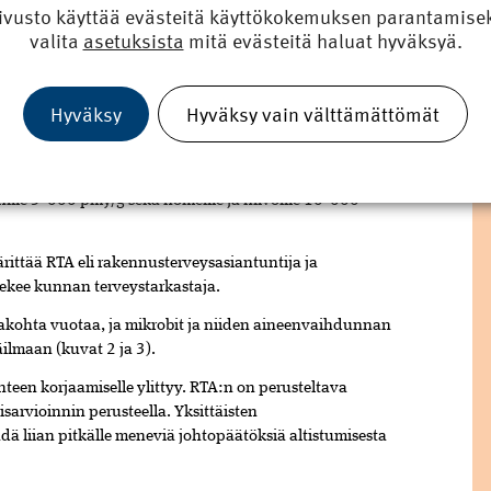
nnoissa mennään halpaan. Maallikkotutkijat ja osa
ivusto käyttää evästeitä käyttökokemuksen parantamiseks
n, että rakenteet ovat tutkimushetkellä kuivat. Kuitenkin
valita
asetuksista
mitä evästeitä haluat hyväksyä.
n mikrobivaurioitunut eli se on homeessa.
n ulkoseinän alaosa on avattu. Rakennenäytteiden
Hyväksy
Hyväksy vain välttämättömät
ssa on sädesieniä yli satatuhatta yksikköä ja homeita
en muodostavaa yksikköä (pmy/g).
ta on selvä mikrobikasvusto. Asumisterveysasetuksen
ienille 3 000 pmy/g sekä homeille ja hiivoille 10 000
ärittää RTA eli rakennusterveysasiantuntija ja
tekee kunnan terveystarkastaja.
jakohta vuotaa, ja mikrobit ja niiden aineenvaihdunnan
ilmaan (kuvat 2 ja 3).
een korjaamiselle ylittyy. RTA:n on perusteltava
arvioinnin perusteella. Yksittäisten
dä liian pitkälle meneviä johtopäätöksiä altistumisesta