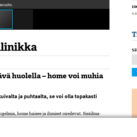
mavuoto.
10
4.
T
linikka
Sä
6
vä huolella – h
ome voi
muhia
uivalta ja puhtaalta, se voi olla topakasti
elmia, home haisee ja ihmiset oireilevat. Sisäilma-
 ja niissä selvitetään ongelmien aiheuttajat