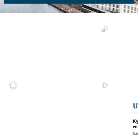
U
Ky
en
8.