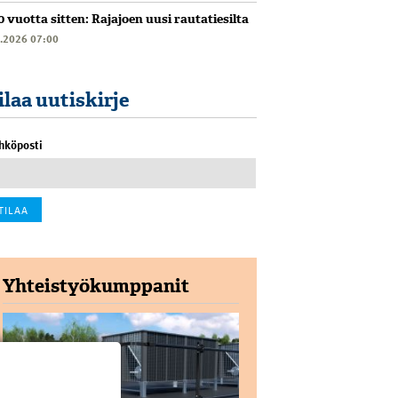
0 vuotta sitten: Rajajoen uusi rautatiesilta
6.2026 07:00
ilaa uutiskirje
hköposti
Yhteistyökumppanit