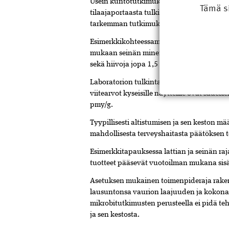
Usein kuntotutkimuksissa ja niiden tulki
Tämä s
tilaajaportaasta tulkitsevat rakenteen nii
tarkemman tutkimuksen mukaan rakenne o
Esimerkkikohteessamme (kuva 1) rivitalo
mukaan seinän mineraalivillassa ja alapuu
sekä hiivoja jopa 1,5 miljoonaa pesäkke
Laboratorion tulkinta mikrobipitoisuudes
viitearvot kyseisille näytteille ovat sädes
pmy/g.
Tyypillisesti altistumisen ja sen keston mä
mahdollisesta terveyshaitasta päätöksen 
Esimerkkitapauksessa lattian ja seinän ra
tuotteet pääsevät vuotoilman mukana sisä
Asetuksen mukainen toimenpideraja rakent
lausuntonsa vaurion laajuuden ja kokonais
mikrobitutkimusten perusteella ei pidä teh
ja sen kestosta.