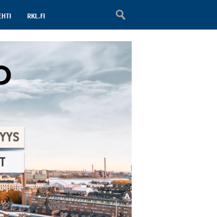
EHTI
RKL.FI