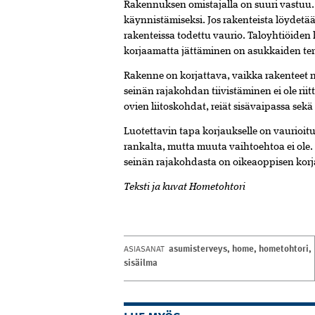
Rakennuksen omistajalla on suuri vastuu. 
käynnistämiseksi. Jos rakenteista löydetää
rakenteissa todettu vaurio. Taloyhtiöiden ha
korjaamatta jättäminen on asukkaiden terv
Rakenne on korjattava, vaikka rakenteet nä
seinän rajakohdan tiivistäminen ei ole rii
ovien liitoskohdat, reiät sisävaipassa sekä
Luotettavin tapa korjaukselle on vaurioi
rankalta, mutta muuta vaihtoehtoa ei ole. 
seinän rajakohdasta on oikeaoppisen ko
Teksti ja kuvat Hometohtori
asumisterveys
,
home
,
hometohtori
,
ASIASANAT
sisäilma