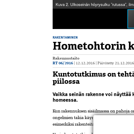
Kuva 2. Ulkoseinän höyrysulku ”rutussa”, il
RAKENTAMINEN
Hometohtorin k
Rakennustaito
RT 06/2016
|
12.12.2016
|
Päivitetty
21.12.201
Kuntotutkimus on tehtä
piilossa
Vaikka seinän rakenne voi näyttää k
homeessa.
K
un rakennuksen sisäilmassa on pahoja ong
ongelmien takia käynnistetään tutkimuksia
esimerkiksi rakenteita avaamalla.