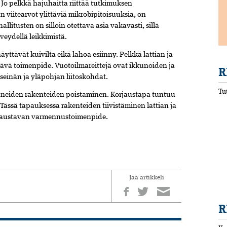
Jo pelkkä hajuhaitta riittää tutkimuksen
n viitearvot ylittäviä mikrobipitoisuuksia, on
llitusten on silloin otettava asia vakavasti, sillä
eydellä leikkimistä.
yttävät kuivilta eikä lahoa esiinny. Pelkkä lattian ja
ttävä toimenpide. Vuotoilmareittejä ovat ikkunoiden ja
R
 seinän ja yläpohjan liitoskohdat.
Tu
tuneiden rakenteiden poistaminen. Korjaustapa tuntuu
Tässä tapauksessa rakenteiden tiivistäminen lattian ja
rjaustavan varmennustoimenpide.
Jaa artikkeli
R