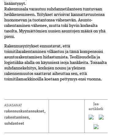
lisääntynyt.
Rakennusala varautuu suhdannetilanteen tuntuvaan
heikkenemiseen. Yritykset arvioivat kannattavuutensa
huononevan ja tuotantonsa vähenevän. Asunto­
rakentaminen vähenee, mutta toki hyvin korkealta
tasolta. Myymättömien uusien asuntojen määrä on yhä
pieni.
Rakennusyritykset ennustavat, että
toimitilarakentaminen vilkastuu ja tämä kompensoisi
asuntorakentamisen hidastumista. Teollisuudella ja
logistiikka-alalla on käynnissä isoja hankkeita. Toisaalta
suhdannekehitys, korkojen nousu ja yleinen
rakennemuutos saattavat aiheuttaa sen, että
toimitilamarkkinoilla koetaan pettymys ensi vuonna.
ASIASANAT
Jaa
artikkeli
rakennuskustannukset
,
rakentaminen
,
suhdanteet