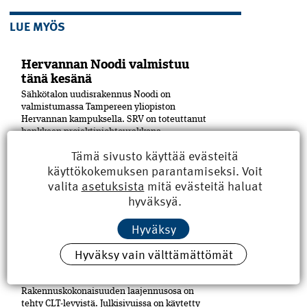
LUE MYÖS
Hervannan Noodi valmistuu
tänä kesänä
Sähkötalon uudisrakennus Noodi on
valmistumassa Tampereen yliopiston
Hervannan kampuksella. SRV on toteuttanut
hankkeen projektinjohtourakkana
yhteistyössä rakennuttajan, Suomen
Tämä sivusto käyttää evästeitä
Yliopistokiinteistöt Oy:n (SYK), kanssa.
käyttökokemuksen parantamiseksi. Voit
Yliopisto tulee Noodiin vuokralle.
valita
asetuksista
mitä evästeitä haluat
Hankekokonaisuuteen on sisältynyt...
hyväksyä.
Pori sai uuden kulttuuritalon
Hyväksy
Puu on merkittävässä roolissa Porin
keskustaan Eteläpuiston ja Mikonkadun
Hyväksy vain välttämättömät
kulmaan viime vuoden lopussa
valmistuneessa moni­toimitalossa,
Kulturhuset Fiinissä.
Rakennuskokonaisuuden laajennusosa on
tehty CLT-levyistä. Julkisivuissa on käytetty