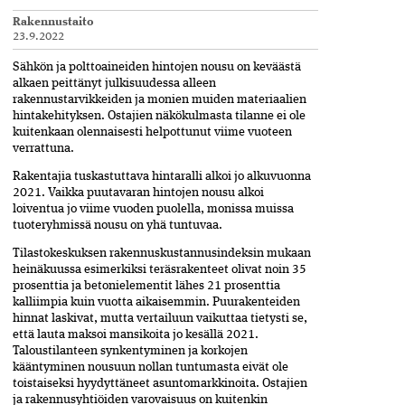
Rakennustaito
23.9.2022
Sähkön ja polttoaineiden hintojen nousu on keväästä
alkaen peittänyt julkisuudessa alleen
rakennustarvikkeiden ja monien muiden materiaalien
hintakehityksen. Ostajien näkökulmasta tilanne ei ole
kuitenkaan olennaisesti helpottunut viime vuoteen
verrattuna.
Rakentajia tuskastuttava hintaralli alkoi jo alkuvuonna
2021. Vaikka puu­tavaran hintojen nousu alkoi
loiventua jo viime vuoden puolella, monissa muissa
tuoteryhmissä nousu on yhä tuntuvaa.
Tilastokeskuksen rakennuskustannusindeksin mukaan
heinäkuussa esimerkiksi teräsrakenteet olivat noin 35
prosenttia ja betonielementit lähes 21 prosenttia
kalliimpia kuin vuotta aikaisemmin. Puurakenteiden
hinnat laskivat, mutta vertailuun vaikuttaa tietysti se,
että lauta maksoi mansikoita jo kesällä 2021.
Taloustilanteen synkentyminen ja korkojen
kääntyminen nousuun nollan tuntumasta eivät ole
toistaiseksi hyydyttäneet asuntomarkkinoita. Ostajien
ja raken­nusyhtiöiden varovaisuus on kuitenkin