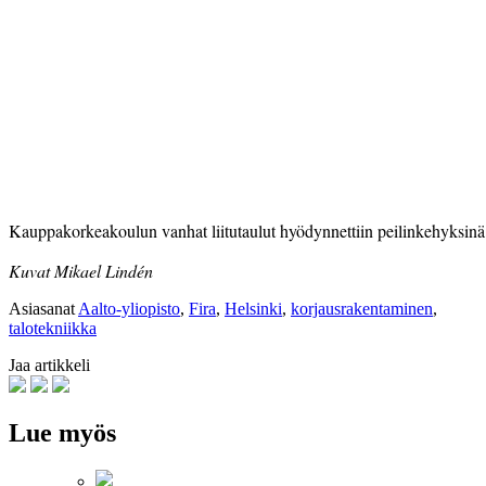
Kauppakorkeakoulun vanhat liitutaulut hyödynnettiin peilinkehyksinä 
Kuvat Mikael Lindén
Asiasanat
Aalto-yliopisto
,
Fira
,
Helsinki
,
korjausrakentaminen
,
talotekniikka
Jaa artikkeli
Lue myös