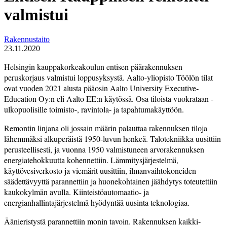
valmistui
Rakennustaito
23.11.2020
Helsingin kauppakorkeakoulun entisen päärakennuksen
peruskorjaus valmistui loppusyksystä. Aalto-yliopisto Töölön tilat
ovat vuoden 2021 alusta pääosin ­Aalto University Executive­
Education Oy:n eli Aalto EE:n käytössä. Osa tiloista vuokrataan ­
ulkopuolisille toimisto-, ravintola- ja tapahtumakäyttöön.
Remontin linjana oli jossain määrin palauttaa rakennuksen tiloja
lähemmäksi alkuperäistä 1950-luvun henkeä. Talotekniikka uusittiin
perusteellisesti, ja vuonna 1950 valmistuneen arvorakennuksen
energiatehokkuutta kohennettiin. Lämmitysjärjestelmä,
käyttövesiverkosto ja viemärit uusittiin, ilmanvaihtokoneiden
säädettävyyttä parannettiin ja huonekohtainen jäähdytys toteutettiin
kaukokylmän avulla. Kiinteistöautomaatio- ja
energianhallintajärjestelmä hyödyntää uusinta teknologiaa.
Äänieristystä parannettiin monin tavoin. Rakennuksen kaikki­