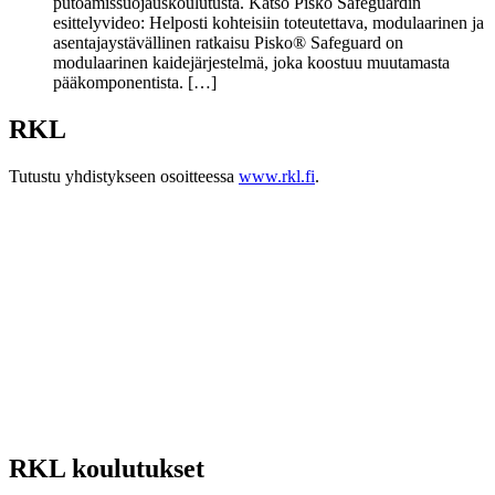
putoamissuojauskoulutusta. Katso Pisko Safeguardin
esittelyvideo: Helposti kohteisiin toteutettava, modulaarinen ja
asentajaystävällinen ratkaisu Pisko® Safeguard on
modulaarinen kaidejärjestelmä, joka koostuu muutamasta
pääkomponentista. […]
RKL
Tutustu yhdistykseen osoitteessa
www.rkl.fi
.
RKL koulutukset