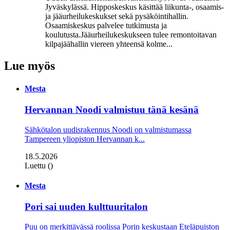
Jyväskylässä. Hipposkeskus käsittää liikunta-, osaamis-
ja jääurheilukeskukset sekä pysäköintihallin.
Osaamiskeskus palvelee tutkimusta ja
koulutusta.Jääurheilukeskukseen tulee remontoitavan
kilpajäähallin viereen yhteensä kolme...
Lue myös
Mesta
Hervannan Noodi valmistuu tänä kesänä
Sähkötalon uudisrakennus Noodi on valmistumassa
Tampereen yliopiston Hervannan k...
18.5.2026
Luettu ()
Mesta
Pori sai uuden kulttuuritalon
Puu on merkittävässä roolissa Porin keskustaan Eteläpuiston