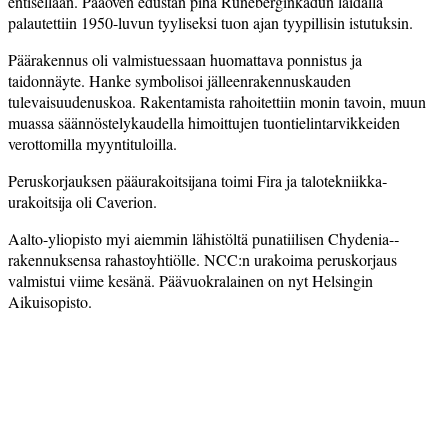
entisellään. Pääoven edustan piha Runeberginkadun laidalla
palautettiin 1950-luvun tyyliseksi tuon ajan tyypillisin istutuksin.
Päärakennus oli valmistuessaan huomattava ponnistus ja
taidonnäyte. Hanke symbolisoi jälleenrakennuskauden
tulevaisuudenuskoa. Rakentamista rahoitettiin monin tavoin, muun
muassa säännöstelykaudella himoittujen tuontielintarvikkeiden
verottomilla myyntituloilla.
Peruskorjauksen pääurakoitsijana toimi Fira ja talotekniikka­
urakoitsija oli Caverion.
Aalto-yliopisto myi aiemmin lähistöltä punatiilisen Chydenia-­
rakennuksensa rahastoyhtiölle.­ NCC:n urakoima peruskorjaus
valmistui viime kesänä. Päävuokralainen on nyt Helsingin
Aikuisopisto.