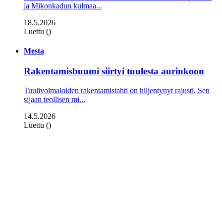
ja Mikonkadun kulmaa...
18.5.2026
Luettu ()
Mesta
Rakentamisbuumi siirtyi tuulesta aurinkoon
Tuulivoimaloiden rakentamistahti on hiljentynyt rajusti. Sen
sijaan teollisen mi...
14.5.2026
Luettu ()