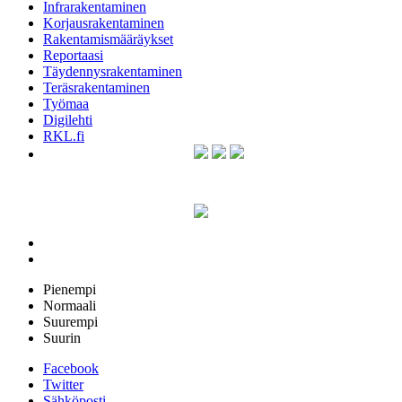
Infrarakentaminen
Korjausrakentaminen
Rakentamismääräykset
Reportaasi
Täydennysrakentaminen
Teräsrakentaminen
Työmaa
Digilehti
RKL.fi
Pienempi
Normaali
Suurempi
Suurin
Facebook
Twitter
Sähköposti