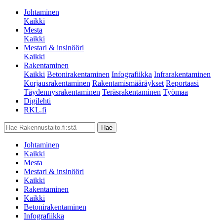
Johtaminen
Kaikki
Mesta
Kaikki
Mestari & insinööri
Kaikki
Rakentaminen
Kaikki
Betonirakentaminen
Infografiikka
Infrarakentaminen
Korjausrakentaminen
Rakentamismääräykset
Reportaasi
Täydennysrakentaminen
Teräsrakentaminen
Työmaa
Digilehti
RKL.fi
Johtaminen
Kaikki
Mesta
Mestari & insinööri
Kaikki
Rakentaminen
Kaikki
Betonirakentaminen
Infografiikka