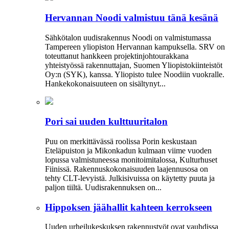
Hervannan Noodi valmistuu tänä kesänä
Sähkötalon uudisrakennus Noodi on valmistumassa
Tampereen yliopiston Hervannan kampuksella. SRV on
toteuttanut hankkeen projektinjohtourakkana
yhteistyössä rakennuttajan, Suomen Yliopistokiinteistöt
Oy:n (SYK), kanssa. Yliopisto tulee Noodiin vuokralle.
Hankekokonaisuuteen on sisältynyt...
Pori sai uuden kulttuuritalon
Puu on merkittävässä roolissa Porin keskustaan
Eteläpuiston ja Mikonkadun kulmaan viime vuoden
lopussa valmistuneessa moni­toimitalossa, Kulturhuset
Fiinissä. Rakennuskokonaisuuden laajennusosa on
tehty CLT-levyistä. Julkisivuissa on käytetty puuta ja
paljon tiiltä. Uudisrakennuksen on...
Hippoksen jäähallit kahteen kerrokseen
Uuden urheilukeskuksen rakennustyöt ovat vauhdissa