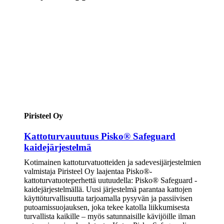
Piristeel Oy
Kattoturvauutuus Pisko® Safeguard
kaidejärjestelmä
Kotimainen kattoturvatuotteiden ja sadevesijärjestelmien
valmistaja Piristeel Oy laajentaa Pisko®-
kattoturvatuoteperhettä uutuudella: Pisko® Safeguard -
kaidejärjestelmällä. Uusi järjestelmä parantaa kattojen
käyttöturvallisuutta tarjoamalla pysyvän ja passiivisen
putoamissuojauksen, joka tekee katolla liikkumisesta
turvallista kaikille – myös satunnaisille kävijöille ilman