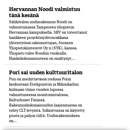
Hervannan Noodi valmistuu
tänä kesänä
Sähkötalon uudisrakennus Noodi on
valmistumassa Tampereen yliopiston
Hervannan kampuksella. SRV on toteuttanut
hankkeen projektinjohtourakkana
yhteistyössä rakennuttajan, Suomen
Yliopistokiinteistöt Oy:n (SYK), kanssa.
Yliopisto tulee Noodiin vuokralle.
Hankekokonaisuuteen on sisältynyt...
Pori sai uuden kulttuuritalon
Puu on merkittävässä roolissa Porin
keskustaan Eteläpuiston ja Mikonkadun
kulmaan viime vuoden lopussa
valmistuneessa moni­toimitalossa,
Kulturhuset Fiinissä.
Rakennuskokonaisuuden laajennusosa on
tehty CLT-levyistä. Julkisivuissa on käytetty
puuta ja paljon tiiltä. Uudisrakennuksen
on...