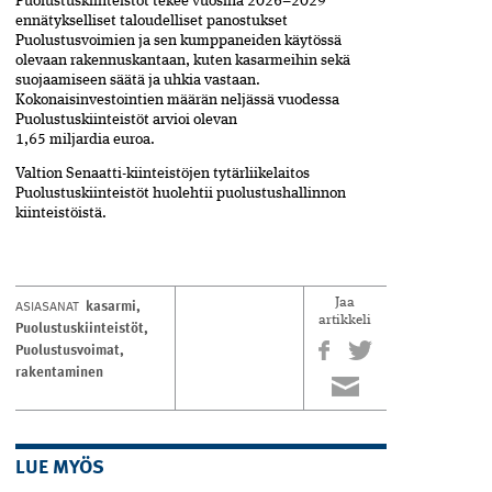
Puolustuskiinteistöt tekee vuosina 2026–2029
ennätykselliset taloudelliset panostukset
Puolustusvoimien ja sen kumppaneiden käytössä
olevaan rakennuskantaan, kuten kasarmeihin sekä
suojaamiseen säätä ja uhkia vastaan.
Kokonaisinvestointien määrän neljässä vuodessa
Puolustuskiinteistöt arvioi olevan
1,65 miljardia euroa.
Valtion Senaatti-kiinteistöjen tytärliikelaitos
Puolustuskiinteistöt huolehtii puolustushallinnon
kiinteistöistä.
kasarmi
,
ASIASANAT
Jaa
artikkeli
Puolustuskiinteistöt
,
Puolustusvoimat
,
rakentaminen
LUE MYÖS