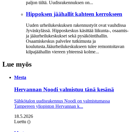
paljon tiiltä. Uudisrakennuksen on...
Hippoksen jäähallit kahteen kerrokseen
Uuden urheilukeskuksen rakennustyöt ovat vauhdissa
Jyväskylässä. Hipposkeskus käsittää liikunta-, osaamis-
ja jääurheilukeskukset sekä pysäköintihallin.
Osaamiskeskus palvelee tutkimusta ja
koulutusta.Jääurheilukeskukseen tulee remontoitavan
kilpajäähallin viereen yhteensä kolme...
Lue myös
Mesta
Hervannan Noodi valmistuu tänä kesänä
Sähkötalon uudisrakennus Noodi on valmistumassa
Tampereen yliopiston Hervannan k...
18.5.2026
Luettu ()