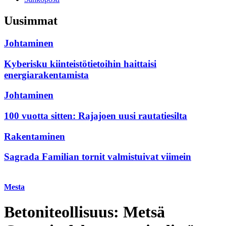
Uusimmat
Johtaminen
Kyberisku kiinteistötietoihin haittaisi
energiarakentamista
Johtaminen
100 vuotta sitten: Rajajoen uusi rautatiesilta
Rakentaminen
Joissakin kohteissa pienimpään hiilijalanjälkeen päästään
Sagrada Familian tornit valmistuivat viimein
betonirakenteilla, toisissa puurakenteilla.
Mesta
Betoniteollisuus: Metsä