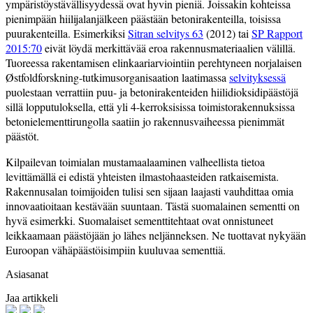
ympäristöystävällisyydessä ovat hyvin pieniä. Joissakin kohteissa
pienimpään hiilijalanjälkeen päästään betonirakenteilla, toisissa
puurakenteilla. Esimerkiksi
Sitran selvitys 63
(2012) tai
SP Rapport
2015:70
eivät löydä merkittävää eroa rakennusmateriaalien välillä.
Tuoreessa rakentamisen elinkaariarviointiin perehtyneen norjalaisen
Østfoldforskning-tutkimusorganisaation laatimassa
selvityksessä
puolestaan verrattiin puu- ja betonirakenteiden hiilidioksidipäästöjä
sillä lopputuloksella, että yli 4-kerroksisissa toimistorakennuksissa
betonielementtirungolla saatiin jo rakennusvaiheessa pienimmät
päästöt.
Kilpailevan toimialan mustamaalaaminen valheellista tietoa
levittämällä ei edistä yhteisten ilmastohaasteiden ratkaisemista.
Rakennusalan toimijoiden tulisi sen sijaan laajasti vauhdittaa omia
innovaatioitaan kestävään suuntaan. Tästä suomalainen sementti on
hyvä esimerkki. Suomalaiset sementtitehtaat ovat onnistuneet
leikkaamaan päästöjään jo lähes neljänneksen. Ne tuottavat nykyään
Euroopan vähäpäästöisimpiin kuuluvaa sementtiä.
Asiasanat
Jaa artikkeli