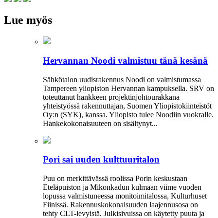
Lue myös
Hervannan Noodi valmistuu tänä kesänä
Sähkötalon uudisrakennus Noodi on valmistumassa
Tampereen yliopiston Hervannan kampuksella. SRV on
toteuttanut hankkeen projektinjohtourakkana
yhteistyössä rakennuttajan, Suomen Yliopistokiinteistöt
Oy:n (SYK), kanssa. Yliopisto tulee Noodiin vuokralle.
Hankekokonaisuuteen on sisältynyt...
Pori sai uuden kulttuuritalon
Puu on merkittävässä roolissa Porin keskustaan
Eteläpuiston ja Mikonkadun kulmaan viime vuoden
lopussa valmistuneessa moni­toimitalossa, Kulturhuset
Fiinissä. Rakennuskokonaisuuden laajennusosa on
tehty CLT-levyistä. Julkisivuissa on käytetty puuta ja