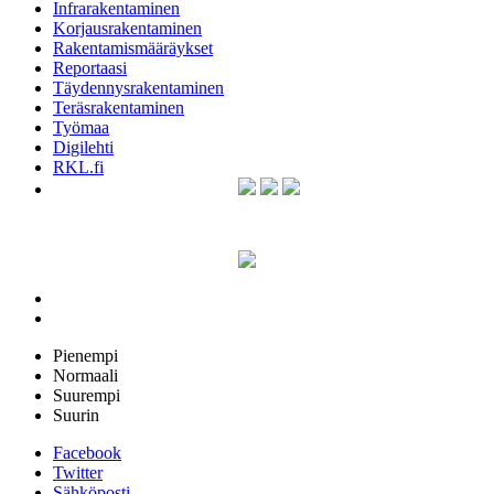
Infrarakentaminen
Korjausrakentaminen
Rakentamismääräykset
Reportaasi
Täydennysrakentaminen
Teräsrakentaminen
Työmaa
Digilehti
RKL.fi
Pienempi
Normaali
Suurempi
Suurin
Facebook
Twitter
Sähköposti