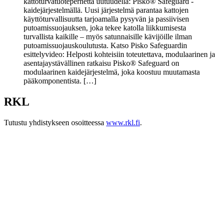
kattoturvatuoteperhettä uutuudella: Pisko® Safeguard -
kaidejärjestelmällä. Uusi järjestelmä parantaa kattojen
käyttöturvallisuutta tarjoamalla pysyvän ja passiivisen
putoamissuojauksen, joka tekee katolla liikkumisesta
turvallista kaikille – myös satunnaisille kävijöille ilman
putoamissuojauskoulutusta. Katso Pisko Safeguardin
esittelyvideo: Helposti kohteisiin toteutettava, modulaarinen ja
asentajaystävällinen ratkaisu Pisko® Safeguard on
modulaarinen kaidejärjestelmä, joka koostuu muutamasta
pääkomponentista. […]
RKL
Tutustu yhdistykseen osoitteessa
www.rkl.fi
.