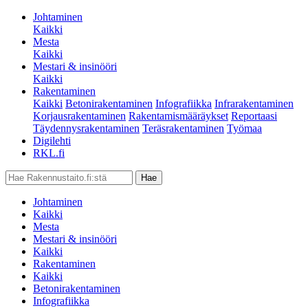
Johtaminen
Kaikki
Mesta
Kaikki
Mestari & insinööri
Kaikki
Rakentaminen
Kaikki
Betonirakentaminen
Infografiikka
Infrarakentaminen
Korjausrakentaminen
Rakentamismääräykset
Reportaasi
Täydennysrakentaminen
Teräsrakentaminen
Työmaa
Digilehti
RKL.fi
Johtaminen
Kaikki
Mesta
Mestari & insinööri
Kaikki
Rakentaminen
Kaikki
Betonirakentaminen
Infografiikka