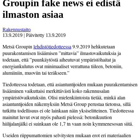
Groupin fake news ei edistä
ilmaston asiaa
Rakennustaito
13.9.2019
|
Päivitetty
13.9.2019
Metsä Groupin
lehdistötiedotteessa
9.9.2019 hehkutetaan
puurakentamisen lisäämisen ”mittavia” ilmastovaikutuksia ja
todetaan, että ”puunkäytöstä aiheutuvat ympäristöhaitat ja
energiankulutus ovat minimaaliset verrattuna tiileen, betoniin,
alumiiniin, muoviin tai teräkseen.”
Tiedotteessa todetaan, että asiantuntijoiden mukaan puurakentamisen
lisääminen vaikuttaisi merkittävästi koko rakennusalan
ympäristövaikutuksiin. Olisi mielenkiintoista tietää, minkä alan
asiantuntijoiden näkemyksiin Metsä Group perustaa tietonsa, sillä
tutkittu todellisuus ei ole lainkaan näin yksiselitteinen. Tiedotteessa
mainitut luvut ovat myös pahasti pielessä: betonikuution
hiilijalanjälki ei suinkaan ole 1,7 tn vaan noin kymmenesosan siitä.
Useiden riippumattomien selvitysten mukaan erot eri materiaalien