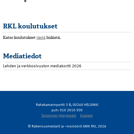
RKL koulutukset
Katso koulutukset
tästä
linkistä.
Mediatiedot
Lehden ja verkkosivuston mediakortti 2026
Rahakamarinportti 3 B, 00240 HELSINKI
puh: 010 2010 500
Tarkemmat yhteystiedot
Evästeet
© Rakennusmestarit ja –insinöörit AMK RKL 2026