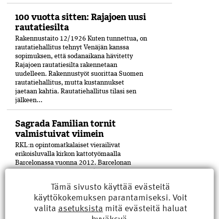
100 vuotta sitten: Rajajoen uusi
rautatiesilta
Rakennustaito 12/1926 Kuten tunnettua, on
rautatiehallitus tehnyt Venäjän kanssa
sopimuksen, että sodanaikana hävitetty
Rajajoen rautatiesilta rakennetaan
uudelleen. Rakennustyöt suorittaa Suomen
rautatiehallitus, mutta kustannukset
jaetaan kahtia. Rautatiehallitus tilasi sen
jälkeen...
Sagrada Familian tornit
valmistuivat viimein
RKL:n opintomatkalaiset vierailivat
erikoisluvalla kirkon kattotyömaalla
Barcelonassa vuonna 2012. Barcelonan
kuuluisan La Sagrada Família -kirkon
viimeinenkin torni on saatu valmiiksi­ 144
Tämä sivusto käyttää evästeitä
vuoden työn jälkeen. Keskustornin huipulle
käyttökokemuksen parantamiseksi. Voit
nostettiin helmikuun lopulla viimeinen pala
valita
asetuksista
mitä evästeitä haluat
17 metriä...
hyväksyä.