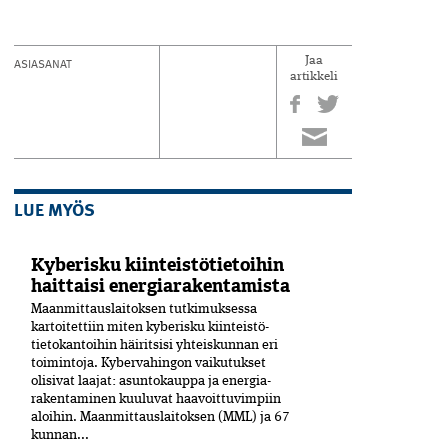
ASIASANAT
Jaa
artikkeli
LUE MYÖS
Kyberisku kiinteistötietoihin
haittaisi energiarakentamista
Maanmittauslaitoksen tutkimuksessa
kartoitettiin miten kyberisku kiinteistö­
tietokantoihin häiritsisi yhteiskunnan eri
toimintoja. Kyber­vahingon vaikutukset
olisivat laajat: asuntokauppa ja energia­
rakentaminen kuuluvat haavoittuvimpiin
aloihin. Maanmittauslaitoksen (MML) ja 67
kunnan...