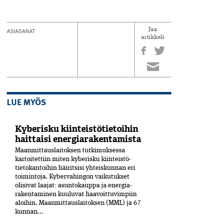
ASIASANAT
Jaa
artikkeli
LUE MYÖS
Kyberisku kiinteistötietoihin
haittaisi energiarakentamista
Maanmittauslaitoksen tutkimuksessa
kartoitettiin miten kyberisku kiinteistö­
tietokantoihin häiritsisi yhteiskunnan eri
toimintoja. Kyber­vahingon vaikutukset
olisivat laajat: asuntokauppa ja energia­
rakentaminen kuuluvat haavoittuvimpiin
aloihin. Maanmittauslaitoksen (MML) ja 67
kunnan...