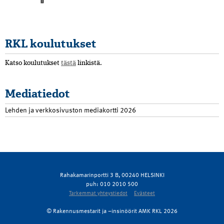
RKL koulutukset
Katso koulutukset
tästä
linkistä.
Mediatiedot
Lehden ja verkkosivuston mediakortti 2026
Rahakamarinportti 3 B, 00240 HELSINKI
puh: 010 2010 500
Tarkemmat yhteystiedot
Evästeet
© Rakennusmestarit ja –insinöörit AMK RKL 2026