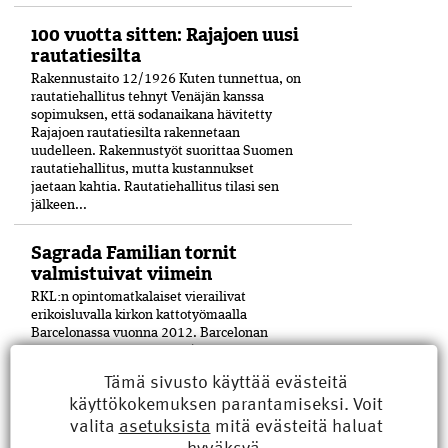
100 vuotta sitten: Rajajoen uusi
rautatiesilta
Rakennustaito 12/1926 Kuten tunnettua, on
rautatiehallitus tehnyt Venäjän kanssa
sopimuksen, että sodanaikana hävitetty
Rajajoen rautatiesilta rakennetaan
uudelleen. Rakennustyöt suorittaa Suomen
rautatiehallitus, mutta kustannukset
jaetaan kahtia. Rautatiehallitus tilasi sen
jälkeen...
Sagrada Familian tornit
valmistuivat viimein
RKL:n opintomatkalaiset vierailivat
erikoisluvalla kirkon kattotyömaalla
Barcelonassa vuonna 2012. Barcelonan
kuuluisan La Sagrada Família -kirkon
viimeinenkin torni on saatu valmiiksi­ 144
Tämä sivusto käyttää evästeitä
vuoden työn jälkeen. Keskustornin huipulle
käyttökokemuksen parantamiseksi. Voit
nostettiin helmikuun lopulla viimeinen pala
valita
asetuksista
mitä evästeitä haluat
17 metriä...
hyväksyä.