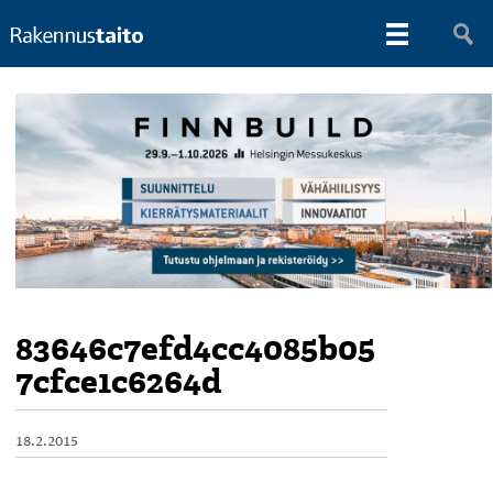
83646c7efd4cc4085b05
7cfce1c6264d
18.2.2015