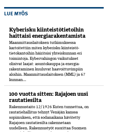
LUE MYÖS
Kyberisku kiinteistötietoihin
haittaisi energiarakentamista
Maanmittauslaitoksen tutkimuksessa
kartoitettiin miten kyberisku kiinteistö­
tietokantoihin häiritsisi yhteiskunnan eri
toimintoja. Kyber­vahingon vaikutukset
olisivat laajat: asuntokauppa ja energia­
rakentaminen kuuluvat haavoittuvimpiin
aloihin. Maanmittauslaitoksen (MML) ja 67
kunnan...
100 vuotta sitten: Rajajoen uusi
rautatiesilta
Rakennustaito 12/1926 Kuten tunnettua, on
rautatiehallitus tehnyt Venäjän kanssa
sopimuksen, että sodanaikana hävitetty
Rajajoen rautatiesilta rakennetaan
uudelleen. Rakennustyöt suorittaa Suomen