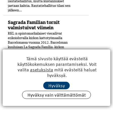
rautatiehallitus, mutta kustannukset
jaetaan kahtia. Rautatiehallitus tilasi sen
jälkeen...
Sagrada Familian tornit
valmistuivat viimein
RKL:n opintomatkalaiset vierailivat
erikoisluvalla kirkon kattotyömaalla
Barcelonassa vuonna 2012. Barcelonan
kuuluisan La Sagrada Família -kirkon
viimeinenkin torni on saatu valmiiksi­ 144
vuoden työn jälkeen. Keskustornin huipulle
Tämä sivusto käyttää evästeitä
nostettiin helmikuun lopulla viimeinen pala
käyttökokemuksen parantamiseksi. Voit
17 metriä...
valita
asetuksista
mitä evästeitä haluat
hyväksyä.
Hyväksy
Hyväksy vain välttämättömät