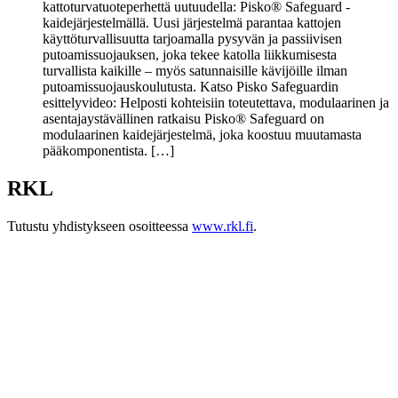
kattoturvatuoteperhettä uutuudella: Pisko® Safeguard -
kaidejärjestelmällä. Uusi järjestelmä parantaa kattojen
käyttöturvallisuutta tarjoamalla pysyvän ja passiivisen
putoamissuojauksen, joka tekee katolla liikkumisesta
turvallista kaikille – myös satunnaisille kävijöille ilman
putoamissuojauskoulutusta. Katso Pisko Safeguardin
esittelyvideo: Helposti kohteisiin toteutettava, modulaarinen ja
asentajaystävällinen ratkaisu Pisko® Safeguard on
modulaarinen kaidejärjestelmä, joka koostuu muutamasta
pääkomponentista. […]
RKL
Tutustu yhdistykseen osoitteessa
www.rkl.fi
.