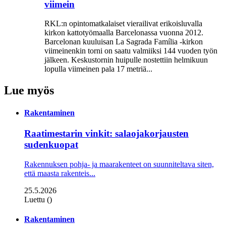
viimein
RKL:n opintomatkalaiset vierailivat erikoisluvalla
kirkon kattotyömaalla Barcelonassa vuonna 2012.
Barcelonan kuuluisan La Sagrada Família -kirkon
viimeinenkin torni on saatu valmiiksi­ 144 vuoden työn
jälkeen. Keskustornin huipulle nostettiin helmikuun
lopulla viimeinen pala 17 metriä...
Lue myös
Rakentaminen
Raatimestarin vinkit: salaojakorjausten
sudenkuopat
Rakennuksen pohja- ja maarakenteet on suunniteltava siten,
että maasta rakenteis...
25.5.2026
Luettu ()
Rakentaminen