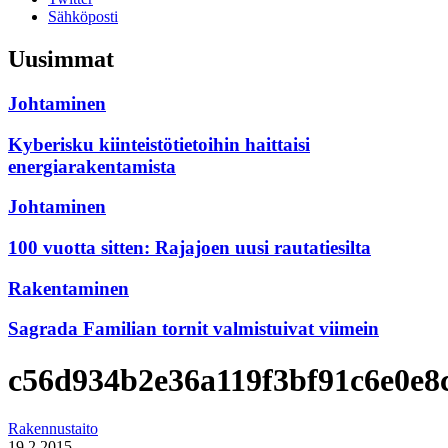
Sähköposti
Uusimmat
Johtaminen
Kyberisku kiinteistötietoihin haittaisi
energiarakentamista
Johtaminen
100 vuotta sitten: Rajajoen uusi rautatiesilta
Rakentaminen
Sagrada Familian tornit valmistuivat viimein
c56d934b2e36a119f3bf91c6e0e8
Rakennustaito
19.2.2015