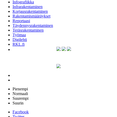
Infografiikka
Infrarakentaminen
Korjausrakentaminen
Rakentamismääräykset
Reportaasi
Täydennysrakentaminen
Teräsrakentaminen
Työmaa
Digilehti
RKL.fi
Pienempi
Normaali
Suurempi
Suurin
Facebook
Twitter