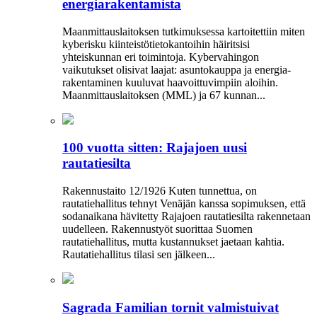
energiarakentamista
Maanmittauslaitoksen tutkimuksessa kartoitettiin miten
kyberisku kiinteistö­tietokantoihin häiritsisi
yhteiskunnan eri toimintoja. Kyber­vahingon
vaikutukset olisivat laajat: asuntokauppa ja energia­
rakentaminen kuuluvat haavoittuvimpiin aloihin.
Maanmittauslaitoksen (MML) ja 67 kunnan...
100 vuotta sitten: Rajajoen uusi
rautatiesilta
Rakennustaito 12/1926 Kuten tunnettua, on
rautatiehallitus tehnyt Venäjän kanssa sopimuksen, että
sodanaikana hävitetty Rajajoen rautatiesilta rakennetaan
uudelleen. Rakennustyöt suorittaa Suomen
rautatiehallitus, mutta kustannukset jaetaan kahtia.
Rautatiehallitus tilasi sen jälkeen...
Sagrada Familian tornit valmistuivat