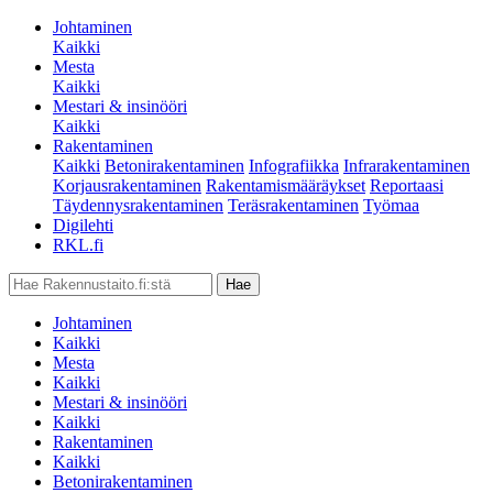
Johtaminen
Kaikki
Mesta
Kaikki
Mestari & insinööri
Kaikki
Rakentaminen
Kaikki
Betonirakentaminen
Infografiikka
Infrarakentaminen
Korjausrakentaminen
Rakentamismääräykset
Reportaasi
Täydennysrakentaminen
Teräsrakentaminen
Työmaa
Digilehti
RKL.fi
Johtaminen
Kaikki
Mesta
Kaikki
Mestari & insinööri
Kaikki
Rakentaminen
Kaikki
Betonirakentaminen