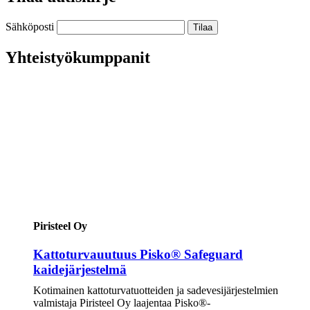
Sähköposti
Yhteistyökumppanit
Piristeel Oy
Kattoturvauutuus Pisko® Safeguard
kaidejärjestelmä
Kotimainen kattoturvatuotteiden ja sadevesijärjestelmien
valmistaja Piristeel Oy laajentaa Pisko®-