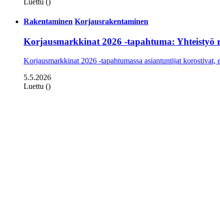
Luettu ()
Rakentaminen
Korjausrakentaminen
Korjausmarkkinat 2026 -tapahtuma: Yhteistyö r
Korjausmarkkinat 2026 -tapahtumassa asiantuntijat korostivat, e
5.5.2026
Luettu ()