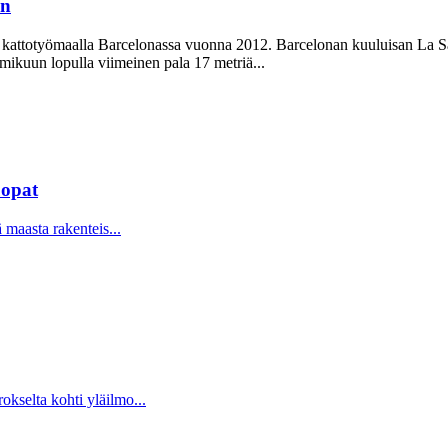
in
n kattotyömaalla Barcelonassa vuonna 2012. Barcelonan kuuluisan La Sa
mikuun lopulla viimeinen pala 17 metriä...
uopat
 maasta rakenteis...
kselta kohti yläilmo...