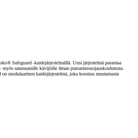
isko® Safeguard -kaidejärjestelmällä. Uusi järjestelmä parantaa
e – myös satunnaisille kävijöille ilman putoamissuojauskoulutusta.
ard on modulaarinen kaidejärjestelmä, joka koostuu muutamasta