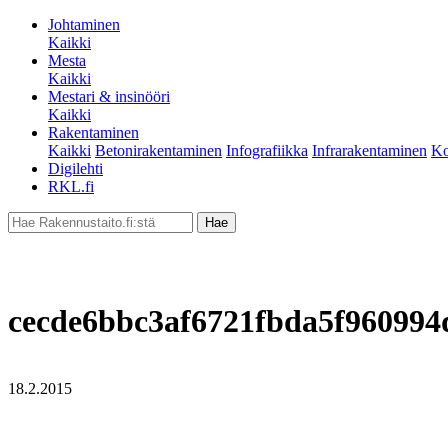
Johtaminen
Kaikki
Mesta
Kaikki
Mestari & insinööri
Kaikki
Rakentaminen
Kaikki
Betonirakentaminen
Infografiikka
Infrarakentaminen
Ko
Digilehti
RKL.fi
cecde6bbc3af6721fbda5f960994
18.2.2015