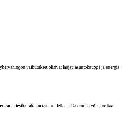
Kyber­vahingon vaikutukset olisivat laajat: asuntokauppa ja energia­
n rautatiesilta rakennetaan uudelleen. Rakennustyöt suorittaa