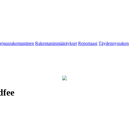
rjausrakentaminen
Rakentamismääräykset
Reportaasi
Täydennysraken
dfee