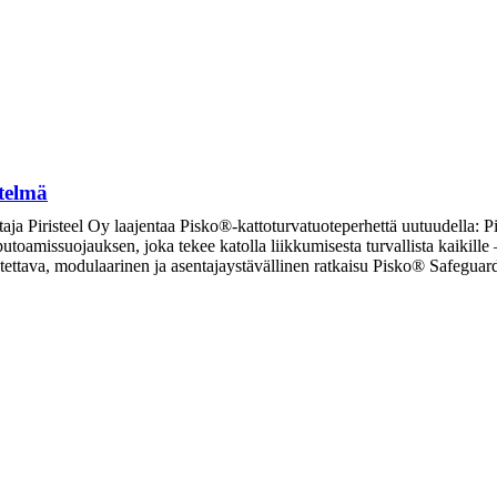
telmä
taja Piristeel Oy laajentaa Pisko®-kattoturvatuoteperhettä uutuudella: P
 putoamissuojauksen, joka tekee katolla liikkumisesta turvallista kaikill
eutettava, modulaarinen ja asentajaystävällinen ratkaisu Pisko® Safegu