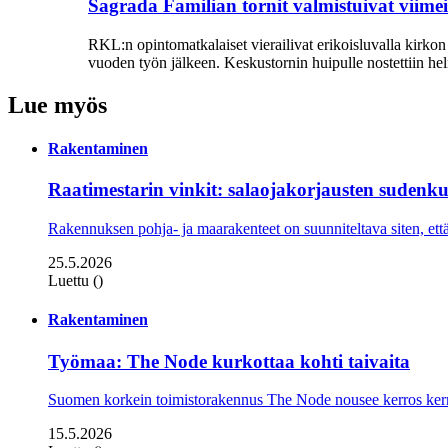
Sagrada Familian tornit valmistuivat viime
RKL:n opintomatkalaiset vierailivat erikoisluvalla kirko
vuoden työn jälkeen. Keskustornin huipulle nostettiin hel
Lue myös
Rakentaminen
Raatimestarin vinkit: salaojakorjausten sudenk
Rakennuksen pohja- ja maarakenteet on suunniteltava siten, että
25.5.2026
Luettu ()
Rakentaminen
Työmaa: The Node kurkottaa kohti taivaita
Suomen korkein toimistorakennus The Node nousee kerros kerro
15.5.2026