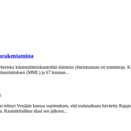
giarakentamista
erisku kiinteistö­tietokantoihin häiritsisi yhteiskunnan eri toimintoja. 
ttauslaitoksen (MML) ja 67 kunnan...
a
us tehnyt Venäjän kanssa sopimuksen, että sodanaikana hävitetty Rajajoe
 Rautatiehallitus tilasi sen jälkeen...