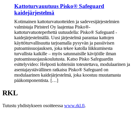
Kattoturvauutuus Pisko® Safeguard
kaidejärjestelmä
Kotimainen kattoturvatuotteiden ja sadevesijärjestelmien
valmistaja Piristeel Oy laajentaa Pisko®-
kattoturvatuoteperhettä uutuudella: Pisko® Safeguard -
kaidejärjestelmällä. Uusi järjestelmä parantaa kattojen
käyttöturvallisuutta tarjoamalla pysyvän ja passiivisen
putoamissuojauksen, joka tekee katolla liikkumisesta
turvallista kaikille – myös satunnaisille kävijöille ilman
putoamissuojauskoulutusta. Katso Pisko Safeguardin
esittelyvideo: Helposti kohteisiin toteutettava, modulaarinen ja
asentajaystävällinen ratkaisu Pisko® Safeguard on
modulaarinen kaidejärjestelmä, joka koostuu muutamasta
pääkomponentista. […]
RKL
Tutustu yhdistykseen osoitteessa
www.rkl.fi
.