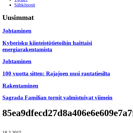
Sähköposti
Uusimmat
Johtaminen
Kyberisku kiinteistötietoihin haittaisi
energiarakentamista
Johtaminen
100 vuotta sitten: Rajajoen uusi rautatiesilta
Rakentaminen
Sagrada Familian tornit valmistuivat viimein
85ea9dfecd27d8a406e6e609e7a7
18.2.2015