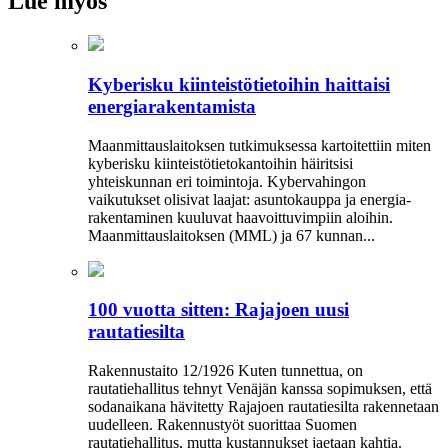
Lue myös
Kyberisku kiinteistötietoihin haittaisi
energiarakentamista
Maanmittauslaitoksen tutkimuksessa kartoitettiin miten
kyberisku kiinteistö­tietokantoihin häiritsisi
yhteiskunnan eri toimintoja. Kyber­vahingon
vaikutukset olisivat laajat: asuntokauppa ja energia­
rakentaminen kuuluvat haavoittuvimpiin aloihin.
Maanmittauslaitoksen (MML) ja 67 kunnan...
100 vuotta sitten: Rajajoen uusi
rautatiesilta
Rakennustaito 12/1926 Kuten tunnettua, on
rautatiehallitus tehnyt Venäjän kanssa sopimuksen, että
sodanaikana hävitetty Rajajoen rautatiesilta rakennetaan
uudelleen. Rakennustyöt suorittaa Suomen
rautatiehallitus, mutta kustannukset jaetaan kahtia.