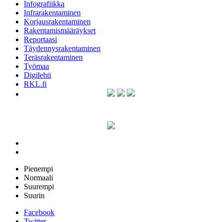
Infografiikka
Infrarakentaminen
Korjausrakentaminen
Rakentamismääräykset
Reportaasi
Täydennysrakentaminen
Teräsrakentaminen
Työmaa
Digilehti
RKL.fi
Pienempi
Normaali
Suurempi
Suurin
Facebook
Twitter