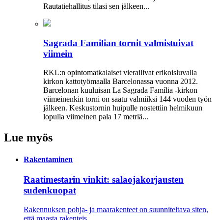
Rautatiehallitus tilasi sen jälkeen...
Sagrada Familian tornit valmistuivat
viimein
RKL:n opintomatkalaiset vierailivat erikoisluvalla
kirkon kattotyömaalla Barcelonassa vuonna 2012.
Barcelonan kuuluisan La Sagrada Família -kirkon
viimeinenkin torni on saatu valmiiksi­ 144 vuoden työn
jälkeen. Keskustornin huipulle nostettiin helmikuun
lopulla viimeinen pala 17 metriä...
Lue myös
Rakentaminen
Raatimestarin vinkit: salaojakorjausten
sudenkuopat
Rakennuksen pohja- ja maarakenteet on suunniteltava siten,
että maasta rakenteis...