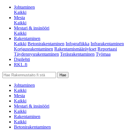
Johtaminen
Kaikki
Mesta
Kaikki
Mestari & insinööri
Kaikki
Rakentaminen
Kaikki
Betonirakentaminen
Infografiikka
Infrarakentaminen
Korjausrakentaminen
Rakentamismääräykset
Reportaasi
Täydennysrakentaminen
Teräsrakentaminen
Työmaa
Digilehti
RKL.fi
Johtaminen
Kaikki
Mesta
Kaikki
Mestari & insinööri
Kaikki
Rakentaminen
Kaikki
Betonirakentaminen