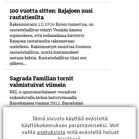
100 vuotta sitten: Rajajoen uusi
rautatiesilta
Rakennustaito 12/1926 Kuten tunnettua, on
rautatiehallitus tehnyt Venäjän kanssa
sopimuksen, että sodanaikana hävitetty
Rajajoen rautatiesilta rakennetaan
uudelleen. Rakennustyöt suorittaa Suomen
rautatiehallitus, mutta kustannukset
jaetaan kahtia. Rautatiehallitus tilasi sen
jälkeen...
Sagrada Familian tornit
valmistuivat viimein
RKL:n opintomatkalaiset vierailivat
erikoisluvalla kirkon kattotyömaalla
Barcelonassa vuonna 2012. Barcelonan
kuuluisan La Sagrada Família -kirkon
viimeinenkin torni on saatu valmiiksi­ 144
Tämä sivusto käyttää evästeitä
vuoden työn jälkeen. Keskustornin huipulle
käyttökokemuksen parantamiseksi. Voit
nostettiin helmikuun lopulla viimeinen pala
valita
asetuksista
mitä evästeitä haluat
17 metriä...
hyväksyä.