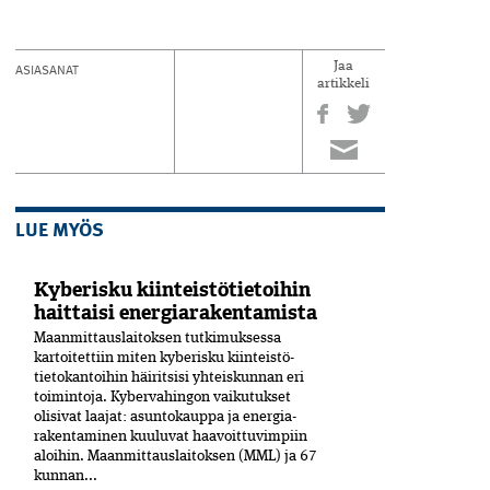
ASIASANAT
Jaa
artikkeli
LUE MYÖS
Kyberisku kiinteistötietoihin
haittaisi energiarakentamista
Maanmittauslaitoksen tutkimuksessa
kartoitettiin miten kyberisku kiinteistö­
tietokantoihin häiritsisi yhteiskunnan eri
toimintoja. Kyber­vahingon vaikutukset
olisivat laajat: asuntokauppa ja energia­
rakentaminen kuuluvat haavoittuvimpiin
aloihin. Maanmittauslaitoksen (MML) ja 67
kunnan...