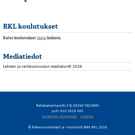
RKL koulutukset
Katso koulutukset
tästä
linkistä.
Mediatiedot
Lehden ja verkkosivuston mediakortti 2026
Rahakamarinportti 3 B, 00240 HELSINKI
puh: 010 2010 500
Tarkemmat yhteystiedot
Evästeet
© Rakennusmestarit ja –insinöörit AMK RKL 2026