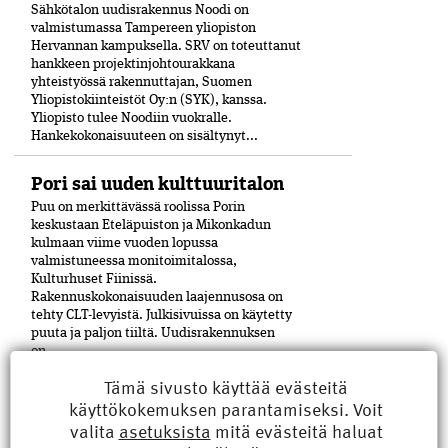
Sähkötalon uudisrakennus Noodi on
valmistumassa Tampereen yliopiston
Hervannan kampuksella. SRV on toteuttanut
hankkeen projektinjohtourakkana
yhteistyössä rakennuttajan, Suomen
Yliopistokiinteistöt Oy:n (SYK), kanssa.
Yliopisto tulee Noodiin vuokralle.
Hankekokonaisuuteen on sisältynyt...
Pori sai uuden kulttuuritalon
Puu on merkittävässä roolissa Porin
keskustaan Eteläpuiston ja Mikonkadun
kulmaan viime vuoden lopussa
valmistuneessa moni­toimitalossa,
Kulturhuset Fiinissä.
Rakennuskokonaisuuden laajennusosa on
tehty CLT-levyistä. Julkisivuissa on käytetty
puuta ja paljon tiiltä. Uudisrakennuksen
on...
Tämä sivusto käyttää evästeitä
Hippoksen jäähallit kahteen
käyttökokemuksen parantamiseksi. Voit
kerrokseen
valita
asetuksista
mitä evästeitä haluat
Uuden urheilukeskuksen rakennustyöt ovat