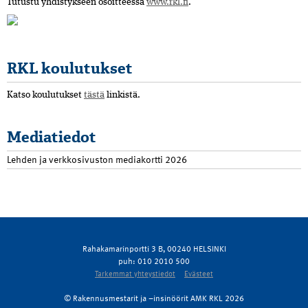
Tutustu yhdistykseen osoitteessa
www.rkl.fi
.
RKL koulutukset
Katso koulutukset
tästä
linkistä.
Mediatiedot
Lehden ja verkkosivuston mediakortti 2026
Rahakamarinportti 3 B, 00240 HELSINKI
puh: 010 2010 500
Tarkemmat yhteystiedot
Evästeet
© Rakennusmestarit ja –insinöörit AMK RKL 2026