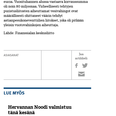
euroa. Vuosituhannen alussa vastaava korvaussumma
oli noin 80 miljoonaa. Virheellisesti tehtyjen
puristusliitosten aiheuttamat vesivahingot ovat
määrällisesti ohittaneet väärin tehdyt
astianpesukoneventtiilien liitokset, joka oli pitkään
yleisin vuotovahinkojen aiheuttaja.
Lähde: Finanssialan keskusliitto
ASIASANAT
Jaa
artikkeli
LUE MYÖS
Hervannan Noodi valmistuu
tänä kesänä