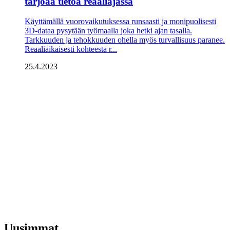
tarjoaa tietoa reaaliajassa
Käyttämällä vuorovaikutuksessa runsaasti ja monipuolisesti
3D-dataa pysytään työmaalla joka hetki ajan tasalla.
Tarkkuuden ja tehokkuuden ohella myös turvallisuus paranee.
Reaaliaikaisesti kohteesta r...
25.4.2023
Uusimmat