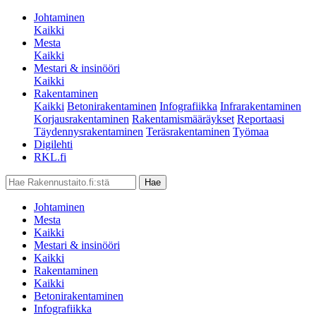
Johtaminen
Kaikki
Mesta
Kaikki
Mestari & insinööri
Kaikki
Rakentaminen
Kaikki
Betonirakentaminen
Infografiikka
Infrarakentaminen
Korjausrakentaminen
Rakentamismääräykset
Reportaasi
Täydennysrakentaminen
Teräsrakentaminen
Työmaa
Digilehti
RKL.fi
Johtaminen
Mesta
Kaikki
Mestari & insinööri
Kaikki
Rakentaminen
Kaikki
Betonirakentaminen
Infografiikka