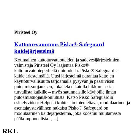
Piristeel Oy
Kattoturvauutuus Pisko® Safeguard
kaidejärjestelmä
Kotimainen kattoturvatuotteiden ja sadevesijärjestelmien
valmistaja Piristeel Oy laajentaa Pisko®-
kattoturvatuoteperhettä uutuudella: Pisko® Safeguard -
kaidejärjestelmällä. Uusi järjestelmä parantaa kattojen
käyttöturvallisuutta tarjoamalla pysyvän ja passiivisen
putoamissuojauksen, joka tekee katolla liikkumisesta
turvallista kaikille – myös satunnaisille kävijöille ilman
putoamissuojauskoulutusta. Katso Pisko Safeguardin
esittelyvideo: Helposti kohteisiin toteutettava, modulaarinen ja
asentajaystävällinen ratkaisu Pisko® Safeguard on
modulaarinen kaidejärjestelmä, joka koostuu muutamasta
pääkomponentista. […]
RKL