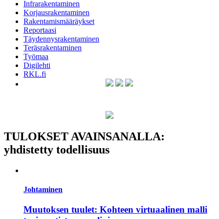
Infrarakentaminen
Korjausrakentaminen
Rakentamismääräykset
Reportaasi
Täydennysrakentaminen
Teräsrakentaminen
Työmaa
Digilehti
RKL.fi
TULOKSET AVAINSANALLA:
yhdistetty todellisuus
Johtaminen
Muutoksen tuulet: Kohteen virtuaalinen malli