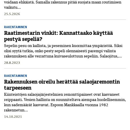
voidaan ehkäistä. Samalla rakennus pitää suojata maan routimisen
vaikutu...
25.5.2026
RAKENTAMINEN
Raatimestarin vinkit: Kannattaako käyttää
pestyä sepeliä?
Sepelin pesu on kallista, ja peseminen kuormittaa ympäristöä. Siksi
olisi syytä tutkia, onko pesty sepeli olennaisesti parempi valinta
rakennuksen alle verrattuna kuivaseulottuun sepeliin. Salaojitus,...
28.8.2023
RAKENTAMINEN
Rakennuksen oireilu herättää salaojaremontin
tarpeeseen
Kiinteistöjen salaojajärjestelmien remonttipaineet ovat kasvaneet
reippaasti. Vesien hallinta on suunniteltava aiempaa huolellisemmin,
kun sademäärät kasvavat. Espoon Mankkaalla vuonna 1982
rakennetun...
14.10.2021