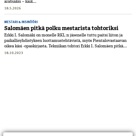
arabiaksi – kaik...
18.5.2026
MESTARI & INSINÖÖRI
Salomäen pitkä polku mestarista tohtoriksi
Erkki I. Salomäki on monelle RKL:n jäsenelle tuttu paitsi liiton ja
paikallisyhdistyksen luottamustehtävistä, myös Pientalovastaavan
oikea käsi -opaskirjasta. Tekniikan tohtori Erkki I. Salomäen pitkä...
18.10.2023