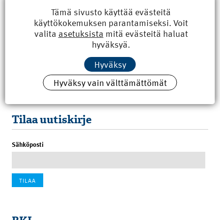
Tämä sivusto käyttää evästeitä
käyttökokemuksen parantamiseksi. Voit
valita
asetuksista
mitä evästeitä haluat
Uusimmat
hyväksyä.
Kyberisku kiinteistötietoihin haittaisi energiarakentamista
Hyväksy
8.6.2026 15:21
Hyväksy vain välttämättömät
100 vuotta sitten: Rajajoen uusi rautatiesilta
4.6.2026 07:00
Tilaa uutiskirje
Sähköposti