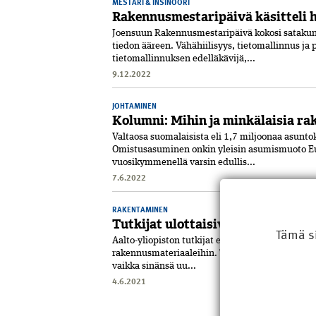
MESTARI & INSINÖÖRI
Rakennus­mestaripäivä käsitteli h
Joensuun Rakennus­mestaripäivä kokosi satakun
tiedon ääreen. Vähähiilisyys, tietomallinnus j
tietomallinnuksen edelläkävijä,...
9.12.2022
JOHTAMINEN
Kolumni: Mihin ja minkälaisia r
Valtaosa suomalaisista eli 1,7 miljoo­naa asun
Omistus­asuminen onkin yleisin asumismuoto Eu
vuosikymmenellä varsin edullis...
7.6.2022
RAKENTAMINEN
Tutkijat ulottaisivat päästö­kaup
Tämä s
Aalto-yliopiston tutkijat esittelivät mallin, joll
rakennusmateriaaleihin. Todennäköisesti rakent
vaikka sinänsä uu...
4.6.2021