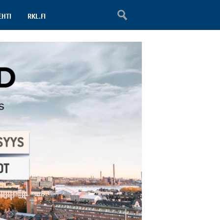
EHTI
RKL.FI