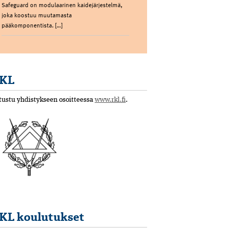
Safeguard on modulaarinen kaidejärjestelmä,
joka koostuu muutamasta
pääkomponentista. […]
KL
tustu yhdistykseen osoitteessa
www.rkl.fi
.
KL koulutukset