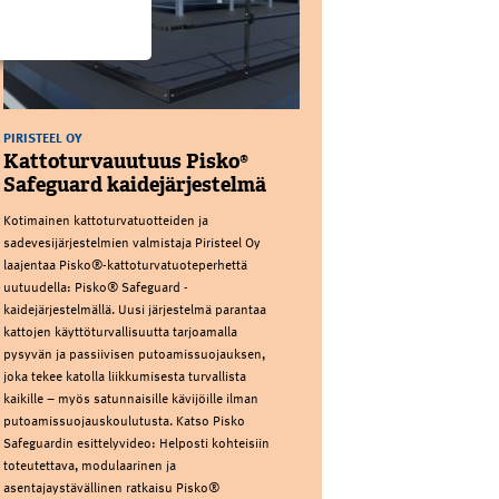
PIRISTEEL OY
Kattoturvauutuus Pisko®
Safeguard kaidejärjestelmä
Kotimainen kattoturvatuotteiden ja
sadevesijärjestelmien valmistaja Piristeel Oy
laajentaa Pisko®-kattoturvatuoteperhettä
uutuudella: Pisko® Safeguard -
kaidejärjestelmällä. Uusi järjestelmä parantaa
kattojen käyttöturvallisuutta tarjoamalla
pysyvän ja passiivisen putoamissuojauksen,
joka tekee katolla liikkumisesta turvallista
kaikille – myös satunnaisille kävijöille ilman
putoamissuojauskoulutusta. Katso Pisko
Safeguardin esittelyvideo: Helposti kohteisiin
toteutettava, modulaarinen ja
asentajaystävällinen ratkaisu Pisko®