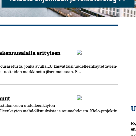
rakennusalalla erityisen
ousasetusta,­ jonka avulla EU kasvattaisi uudelleenkäytettävien­
n tuotteiden markkinoita jäsenmaissaan. E...
anut
rostalon osien ­uudelleenkäytön
U
delleenkäytön mahdollisuuksista ja reunaehdoista. Kielo-projektin
Ky
en
8.