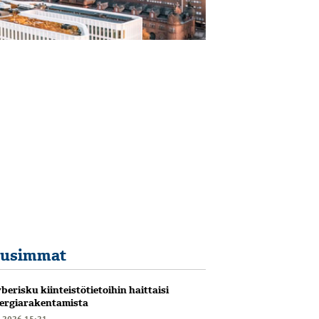
usimmat
berisku kiinteistötietoihin haittaisi
ergiarakentamista
6.2026 15:21