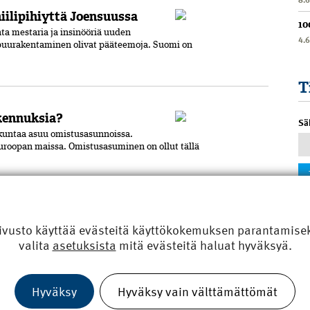
iilipihiyttä Joensuussa
10
ta mestaria ja insinööriä uuden
4.
a puurakentaminen olivat pääteemoja. Suomi on
T
akennuksia?
Sä
tokuntaa asuu omistusasunnoissa.
roopan maissa. Omistusasuminen on ollut tällä
an materiaaleihin
ivusto käyttää evästeitä käyttökokemuksen parantamiseks
a päästökauppa ulotettaisiin
valita
asetuksista
mitä evästeitä haluat hyväksyä.
amisen ja asumisen kustannukset nousisivat kautta linjan,
Hyväksy
Hyväksy vain välttämättömät