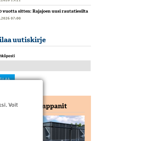
0 vuotta sitten: Rajajoen uusi rautatiesilta
6.2026 07:00
ilaa uutiskirje
hköposti
i. Voit
Yhteistyökumppanit