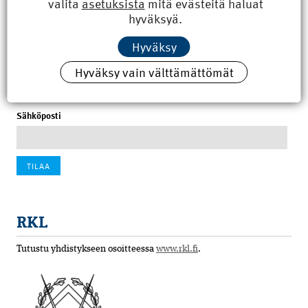
valita
asetuksista
mitä evästeitä haluat
8.6.2026 15:21
hyväksyä.
100 vuotta sitten: Rajajoen uusi rautatiesilta
Hyväksy
4.6.2026 07:00
Hyväksy vain välttämättömät
Tilaa uutiskirje
Sähköposti
RKL
Tutustu yhdistykseen osoitteessa
www.rkl.fi
.