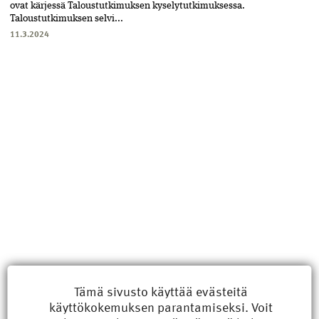
ovat kärjessä Talous­tutkimuksen kysely­tutkimuksessa.
Taloustutkimuksen selvi...
11.3.2024
Uusimmat
Tämä sivusto käyttää evästeitä
käyttökokemuksen parantamiseksi. Voit
Kyberisku kiinteistötietoihin haittaisi energiarakentamista