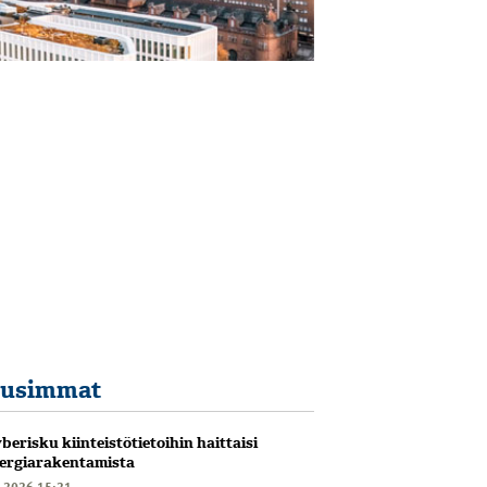
usimmat
berisku kiinteistötietoihin haittaisi
ergiarakentamista
6.2026 15:21