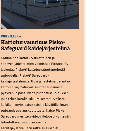
PIRISTEEL OY
Kattoturvauutuus Pisko®
Safeguard kaidejärjestelmä
Kotimainen kattoturvatuotteiden ja
sadevesijärjestelmien valmistaja Piristeel Oy
laajentaa Pisko®-kattoturvatuoteperhettä
uutuudella: Pisko® Safeguard -
kaidejärjestelmällä. Uusi järjestelmä parantaa
kattojen käyttöturvallisuutta tarjoamalla
pysyvän ja passiivisen putoamissuojauksen,
joka tekee katolla liikkumisesta turvallista
kaikille – myös satunnaisille kävijöille ilman
putoamissuojauskoulutusta. Katso Pisko
Safeguardin esittelyvideo: Helposti kohteisiin
toteutettava, modulaarinen ja
asentajaystävällinen ratkaisu Pisko®