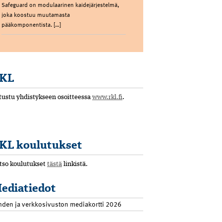
Safeguard on modulaarinen kaidejärjestelmä,
joka koostuu muutamasta
pääkomponentista. […]
KL
tustu yhdistykseen osoitteessa
www.rkl.fi
.
KL koulutukset
tso koulutukset
tästä
linkistä.
ediatiedot
hden ja verkkosivuston mediakortti 2026