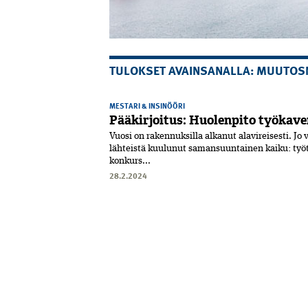
TULOKSET AVAINSANALLA: MUUTOS
MESTARI & INSINÖÖRI
Pääkirjoitus: Huolenpito työkave
Vuosi on rakennuksilla alkanut alavirei­ses­ti. Jo
lähteistä kuulunut samansuuntainen kaiku:­ työ
konkurs...
28.2.2024