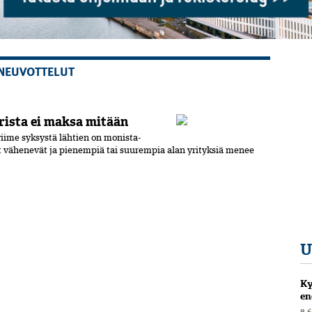
NEUVOTTELUT
rista ei maksa mitään
 viime syksystä lähtien on monista­
t vähenevät ja pienempiä tai suurempia­ alan yrityksiä menee
U
Ky
en
8.