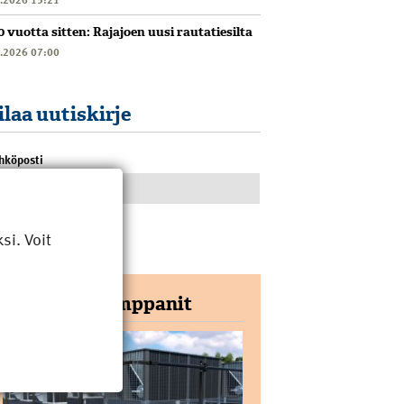
0 vuotta sitten: Rajajoen uusi rautatiesilta
6.2026 07:00
ilaa uutiskirje
hköposti
i. Voit
Yhteistyökumppanit