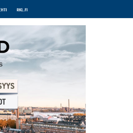
EHTI
RKL.FI