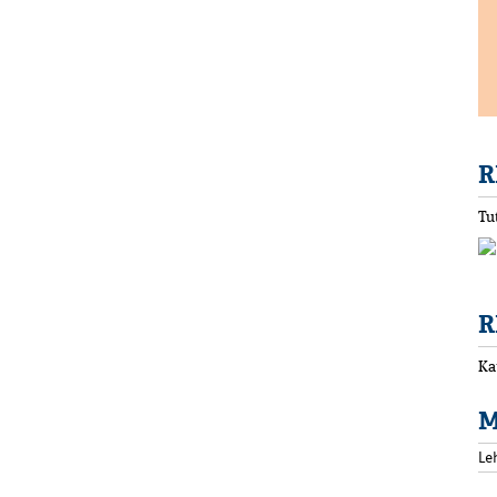
R
Tu
R
Ka
M
Le