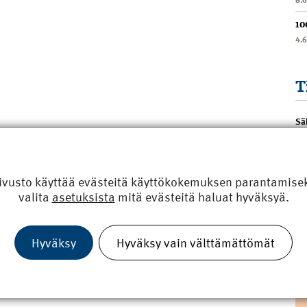
10
4.
T
Sä
ivusto käyttää evästeitä käyttökokemuksen parantamiseks
valita
asetuksista
mitä evästeitä haluat hyväksyä.
Hyväksy
Hyväksy vain välttämättömät