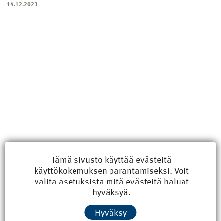
14.12.2023
Tämä sivusto käyttää evästeitä
käyttökokemuksen parantamiseksi. Voit
Uusimmat
valita
asetuksista
mitä evästeitä haluat
hyväksyä.
Kyberisku kiinteistötietoihin haittaisi energiarakentamista
Hyväksy
8.6.2026 15:21