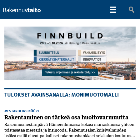
TULOKSET AVAINSANALLA: MONIMUOTOMALLI
MESTARI & INSINÖÖRI
Rakentaminen on tärkeä osa huoltovarmuutta
Rakennusmestaripäivä Hämeenlinnassa kokosi marraskuussa yhteen
toista­sataa mestaria ja insinööriä. Rakennus­alan kriisivalmiuden
lisäksi esillä olivat paikalliset rakennushankkeet sekä alan koulutus...