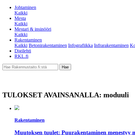
Johtaminen
Kaikki
Mesta
Kaikki
Mestari & insinööri
Kaikki
Rakentaminen
Kaikki
Betonirakentaminen
Infografiikka
Infrarakentaminen
Ko
Digilehti
RKL.fi
TULOKSET AVAINSANALLA: moduuli
Rakentaminen
Muutoksen tuulet: Puurakentaminen menestyy 