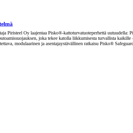
telmä
taja Piristeel Oy laajentaa Pisko®-kattoturvatuoteperhettä uutuudella: P
 putoamissuojauksen, joka tekee katolla liikkumisesta turvallista kaikill
eutettava, modulaarinen ja asentajaystävällinen ratkaisu Pisko® Safegu