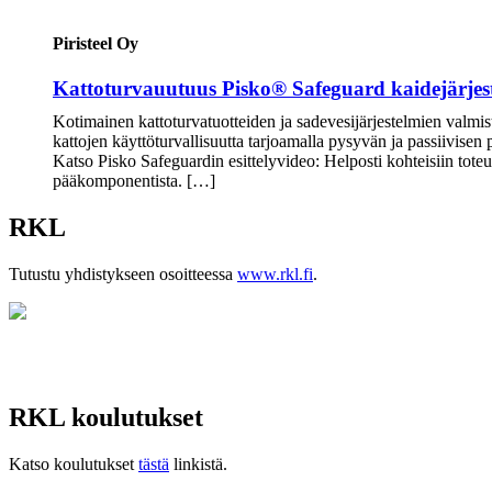
Piristeel Oy
Kattoturvauutuus Pisko® Safeguard kaidejärjes
Kotimainen kattoturvatuotteiden ja sadevesijärjestelmien valmis
kattojen käyttöturvallisuutta tarjoamalla pysyvän ja passiivisen
Katso Pisko Safeguardin esittelyvideo: Helposti kohteisiin tot
pääkomponentista. […]
RKL
Tutustu yhdistykseen osoitteessa
www.rkl.fi
.
RKL koulutukset
Katso koulutukset
tästä
linkistä.