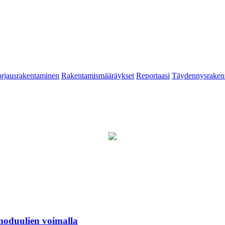
rjausrakentaminen
Rakentamismääräykset
Reportaasi
Täydennysraken
moduulien voimalla