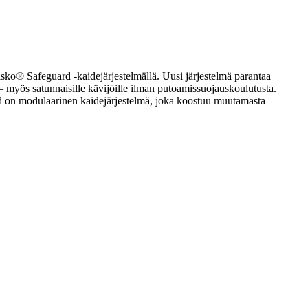
isko® Safeguard -kaidejärjestelmällä. Uusi järjestelmä parantaa
e – myös satunnaisille kävijöille ilman putoamissuojauskoulutusta.
ard on modulaarinen kaidejärjestelmä, joka koostuu muutamasta