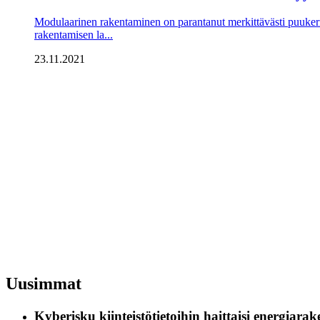
Modulaarinen rakentaminen on parantanut merkittävästi puuker
rakentamisen la...
23.11.2021
Uusimmat
Kyberisku kiinteistötietoihin haittaisi energiara