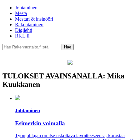
Johtaminen
Mesta
Mestari & insinööri
Rakentaminen
Digilehti
RKL.fi
TULOKSET AVAINSANALLA: Mika
Kuukkanen
Johtaminen
Esimerkin voimalla
Työnjohtajan on itse uskottava tavoitteeseensa, korostaa