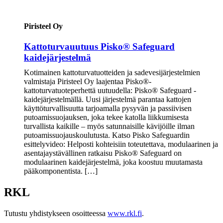
Piristeel Oy
Kattoturvauutuus Pisko® Safeguard
kaidejärjestelmä
Kotimainen kattoturvatuotteiden ja sadevesijärjestelmien
valmistaja Piristeel Oy laajentaa Pisko®-
kattoturvatuoteperhettä uutuudella: Pisko® Safeguard -
kaidejärjestelmällä. Uusi järjestelmä parantaa kattojen
käyttöturvallisuutta tarjoamalla pysyvän ja passiivisen
putoamissuojauksen, joka tekee katolla liikkumisesta
turvallista kaikille – myös satunnaisille kävijöille ilman
putoamissuojauskoulutusta. Katso Pisko Safeguardin
esittelyvideo: Helposti kohteisiin toteutettava, modulaarinen ja
asentajaystävällinen ratkaisu Pisko® Safeguard on
modulaarinen kaidejärjestelmä, joka koostuu muutamasta
pääkomponentista. […]
RKL
Tutustu yhdistykseen osoitteessa
www.rkl.fi
.