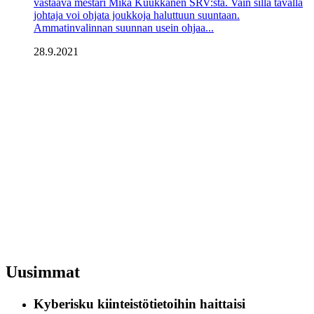
vastaava mestari Mika Kuukkanen SRV:stä. Vain sillä tavalla
johtaja voi ohjata joukkoja haluttuun suuntaan.
Ammatinvalinnan suunnan usein ohjaa...
28.9.2021
Uusimmat
Kyberisku kiinteistötietoihin haittaisi