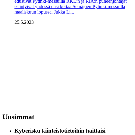
edustivat Pytinki-messuilla RKL:n ja RIA:n puheenjohtajat
esiintyivät yhdessä ensi kertaa Seinäjoen Pytinki-messuilla
maaliskuun lopussa. Jukka Li...
25.5.2023
Uusimmat
Kyberisku kiinteistötietoihin haittaisi