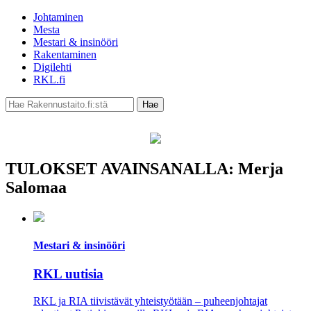
Johtaminen
Mesta
Mestari & insinööri
Rakentaminen
Digilehti
RKL.fi
TULOKSET AVAINSANALLA: Merja
Salomaa
Mestari & insinööri
RKL uutisia
RKL ja RIA tiivistävät yhteistyötään – puheenjohtajat