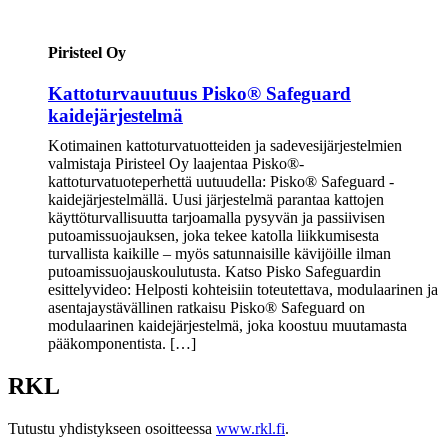
Piristeel Oy
Kattoturvauutuus Pisko® Safeguard
kaidejärjestelmä
Kotimainen kattoturvatuotteiden ja sadevesijärjestelmien
valmistaja Piristeel Oy laajentaa Pisko®-
kattoturvatuoteperhettä uutuudella: Pisko® Safeguard -
kaidejärjestelmällä. Uusi järjestelmä parantaa kattojen
käyttöturvallisuutta tarjoamalla pysyvän ja passiivisen
putoamissuojauksen, joka tekee katolla liikkumisesta
turvallista kaikille – myös satunnaisille kävijöille ilman
putoamissuojauskoulutusta. Katso Pisko Safeguardin
esittelyvideo: Helposti kohteisiin toteutettava, modulaarinen ja
asentajaystävällinen ratkaisu Pisko® Safeguard on
modulaarinen kaidejärjestelmä, joka koostuu muutamasta
pääkomponentista. […]
RKL
Tutustu yhdistykseen osoitteessa
www.rkl.fi
.