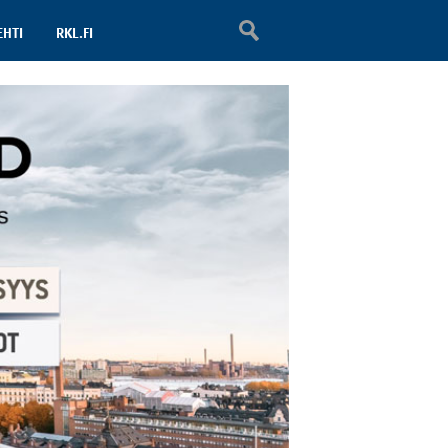
EHTI
RKL.FI