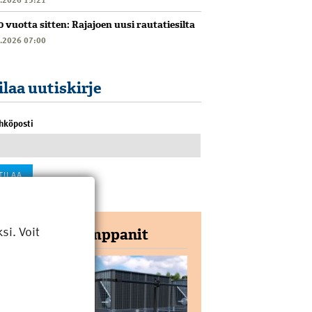
0 vuotta sitten: Rajajoen uusi rautatiesilta
6.2026 07:00
ilaa uutiskirje
hköposti
i. Voit
Yhteistyökumppanit