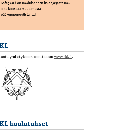
Safeguard on modulaarinen kaidejärjestelmä,
joka koostuu muutamasta
pääkomponentista. […]
KL
tustu yhdistykseen osoitteessa
www.rkl.fi
.
KL koulutukset