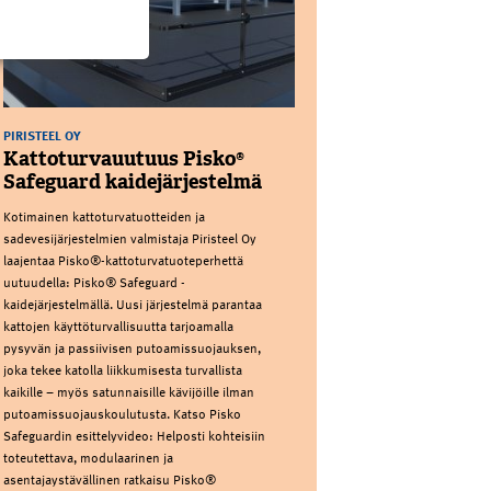
PIRISTEEL OY
Kattoturvauutuus Pisko®
Safeguard kaidejärjestelmä
Kotimainen kattoturvatuotteiden ja
sadevesijärjestelmien valmistaja Piristeel Oy
laajentaa Pisko®-kattoturvatuoteperhettä
uutuudella: Pisko® Safeguard -
kaidejärjestelmällä. Uusi järjestelmä parantaa
kattojen käyttöturvallisuutta tarjoamalla
pysyvän ja passiivisen putoamissuojauksen,
joka tekee katolla liikkumisesta turvallista
kaikille – myös satunnaisille kävijöille ilman
putoamissuojauskoulutusta. Katso Pisko
Safeguardin esittelyvideo: Helposti kohteisiin
toteutettava, modulaarinen ja
asentajaystävällinen ratkaisu Pisko®