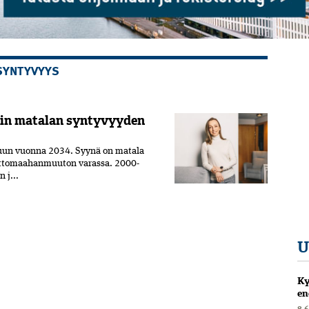
SYNTYVYYS
hiin matalan syntyvyyden
uun vuonna 2034. Syynä on matala
nettomaahanmuuton varassa. 2000-
 j...
U
Ky
en
8.