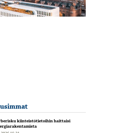
usimmat
berisku kiinteistötietoihin haittaisi
ergiarakentamista
6.2026 15:21