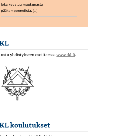
joka koostuu muutamasta
pääkomponentista. […]
KL
tustu yhdistykseen osoitteessa
www.rkl.fi
.
KL koulutukset