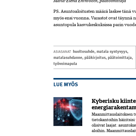
Maria-Elena Ehrnrooth, päätoimittaja
PS. Asuntoaloitusten määrä laskee tänä v
myös ensi vuonna. Varastot ovat täynnä n
asuntopula kasvukeskuksissa parin vuod
huoltosuhde
,
matala syntyvyys
,
ASIASANAT
matalasuhdanne
,
pääkirjoitus
,
päätoimittaja
,
työvoimapula
LUE MYÖS
Kyberisku kiintei
energiarakentam
Maanmittauslaitoksen tu
tietokantoihin häiritsis
olisivat laajat: asunto
aloihin. Maanmittauslai