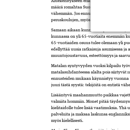
Aluekehitykseen erikoistuneen konsultti
määrä romahtaa Suomessa: vuonna 2030 p
vähemmän. Jos ennuste toteutuu, tarkoitt
peruskoulujen, myös toisen asteen oppilai
Samaan aikaan kunnissa tapahtuu hurji
kunnassa on yli 65-vuotiaita enemmän ku
65-vuotiaiden osuus tulee olemaan yli puo
edellyttää uusia ratkaisu­ja asumisessa ja
muuntojoustavuus, esteettömyys ja saavut
Matalan syntyvyyden vuoksi kilpailu työv
matalasuhdanteessa alalta pois siirtyvät 
ennus­teiden mukaan käynnistyy vuonna 2
juuri tästä syystä: tekijöitä on entis­tä v
Lisääntyvä maahanmuutto paikkaa vajetta o
valmiita hommiin. Monet pitää täydennys-
kielitaidolle tulee lisää vaatimuksia. Yh
palveluita ja maksaa laskun­sa englanniks
myös kielellisesti.