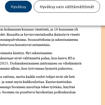
yhtiö MDI:n ennusteen mukaan peruskouluikäisten
Hyväksy
Hyväksy vain välttämättömät
eruskoulussa on 82 000 oppilasta nykyistä
aa se väistämättä uudelleenarvioinnin paikkaa paitsi
tosten ja korkeakouluverkoston osalta.
a. MDI:n ennusteen mukaan vuonna 2040 noin 200
in kolmannes kunnan väestöstä, ja 16 kunnassa yli
let. Kunnilta ja hyvinvointialueilta ikääntyvä väestö
 asumispalveluissa. Suunnit­telussa ja rakentamisessa
ettavuus korostuvat entisestään.
oimasta kiristyy. Nyt rakentamisen
rakentajat eivät välttämättä palaa, kun kasvu RT:n
025. Uudisrakentamisen jäätyminen on vihe­liäisintä
ähem­män silloin, kun työvoiman kysyn­tä palautuu.
sittain, mutta kaikki uudet tulijat eivät ole heti
 ja useat myös kielikouluttaa. Kanta­väestönkin
ä useampi Suomeen muuttaja tekee työtään, käyttää
i. Suomen on purettava byrokra­tian pullonkauloja