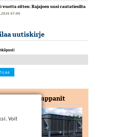
0 vuotta sitten: Rajajoen uusi rautatiesilta
6.2026 07:00
ilaa uutiskirje
hköposti
Yhteistyökumppanit
i. Voit