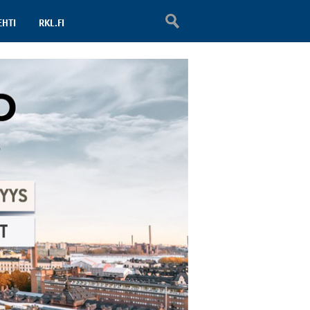
EHTI
RKL.FI