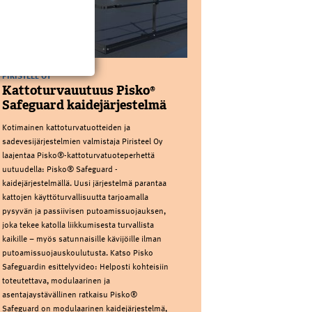
PIRISTEEL OY
Kattoturvauutuus Pisko®
Safeguard kaidejärjestelmä
Kotimainen kattoturvatuotteiden ja
sadevesijärjestelmien valmistaja Piristeel Oy
laajentaa Pisko®-kattoturvatuoteperhettä
uutuudella: Pisko® Safeguard -
kaidejärjestelmällä. Uusi järjestelmä parantaa
kattojen käyttöturvallisuutta tarjoamalla
pysyvän ja passiivisen putoamissuojauksen,
joka tekee katolla liikkumisesta turvallista
kaikille – myös satunnaisille kävijöille ilman
putoamissuojauskoulutusta. Katso Pisko
Safeguardin esittelyvideo: Helposti kohteisiin
toteutettava, modulaarinen ja
asentajaystävällinen ratkaisu Pisko®
Safeguard on modulaarinen kaidejärjestelmä,