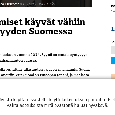
ena Ehrnrooth
© GESINA SUNDSTRÖM
10
4.
hmiset käyvät vähiin
vyyden Suomessa
T
Sä
n laskuun vuonna 2034. Syynä on matala syntyvyys:
maahanmuuton varassa.
ä puhuttiin julkisuudessa paljon siitä, kuinka Suomi
anottiin, että Suomi on Euroopan Japani, ja mediassa
enteelliset uudistukset jäivät vaatimattomiksi.
en alussa kehittynyt riittävää kriisitietoisuutta. Etlan
si 44 000 maahanmuuttajaa tilkkimään työvoimapulaa.
ivusto käyttää evästeitä käyttökokemuksen parantamiseks
aahanmuutto oli 34 363 vuonna 2022. Valtaosa
valita
asetuksista
mitä evästeitä haluat hyväksyä.
sta, Intiasta, Virosta ja Filippiineiltä.