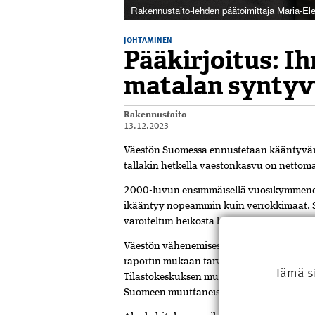
Rakennustaito-lehden päätoimittaja Maria-El
JOHTAMINEN
Pääkirjoitus: I
matalan synty
Rakennustaito
13.12.2023
Väestön Suomessa ennustetaan kääntyvä
tälläkin hetkellä väestönkasvu on netto
2000-luvun ensimmäisellä vuosikymmenell
ikääntyy nopeammin kuin verrokkimaat. S
varoiteltiin heikosta huoltosuhteesta. Rak
Väestön vähenemisestä ei vielä vuosituhann
raportin mukaan tarvitsi­simme joka vuo
Tämä s
Tilastokeskuksen mukaan Suomen nettom
Suomeen muuttaneista tuli Venäjältä, Ruotsi