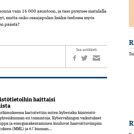
uonna vain 16 000 asuntoon, ja taso pysynee matalalla
yt, mutta onko osaajapulan lisäksi tiedossa myös
en päästä?
R
Jaa artikkeli
Tu
stötietoihin haittaisi
ista
tkimuksessa kartoitettiin miten kyberisku kiinteistö­
i yhteiskunnan eri toimintoja. Kyber­vahingon vaikutukset
R
kauppa ja energia­rakentaminen kuuluvat haavoittuvimpiin
toksen (MML) ja 67 kunnan...