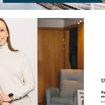
U
Ky
en
8.