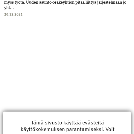
myös työtä. Uuden asunto-osakeyhtiön pitää liittyä järjestelmään jo
yht...
20.12.2021
Uusimmat
Tämä sivusto käyttää evästeitä
käyttökokemuksen parantamiseksi. Voit
Kyberisku kiinteistötietoihin haittaisi energiarakentamista