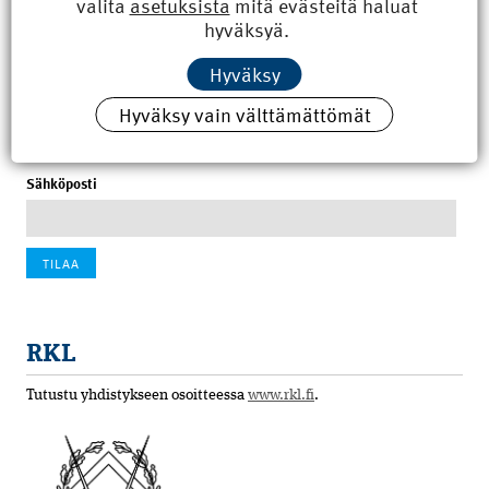
valita
asetuksista
mitä evästeitä haluat
8.6.2026 15:21
hyväksyä.
100 vuotta sitten: Rajajoen uusi rautatiesilta
Hyväksy
4.6.2026 07:00
Hyväksy vain välttämättömät
Tilaa uutiskirje
Sähköposti
RKL
Tutustu yhdistykseen osoitteessa
www.rkl.fi
.