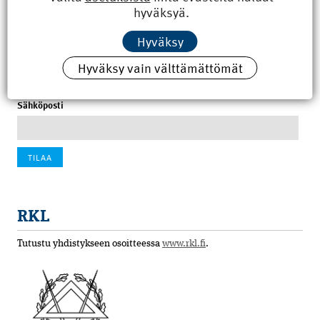
hyväksyä.
100 vuotta sitten: Rajajoen uusi rautatiesilta
Hyväksy
4.6.2026 07:00
Hyväksy vain välttämättömät
Tilaa uutiskirje
Sähköposti
RKL
Tutustu yhdistykseen osoitteessa
www.rkl.fi
.