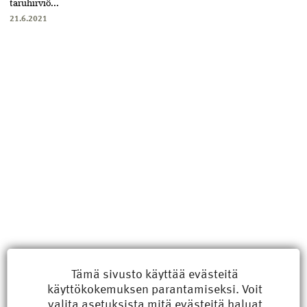
taruhirviö...
21.6.2021
Uusimmat
Tämä sivusto käyttää evästeitä
käyttökokemuksen parantamiseksi. Voit
Kyberisku kiinteistötietoihin haittaisi energiarakentamista
valita
asetuksista
mitä evästeitä haluat
8.6.2026 15:21