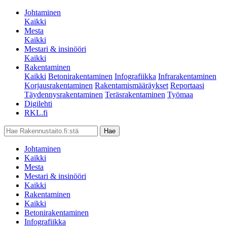
Johtaminen
Kaikki
Mesta
Kaikki
Mestari & insinööri
Kaikki
Rakentaminen
Kaikki
Betonirakentaminen
Infografiikka
Infrarakentaminen
Korjausrakentaminen
Rakentamismääräykset
Reportaasi
Täydennysrakentaminen
Teräsrakentaminen
Työmaa
Digilehti
RKL.fi
Johtaminen
Kaikki
Mesta
Mestari & insinööri
Kaikki
Rakentaminen
Kaikki
Betonirakentaminen
Infografiikka