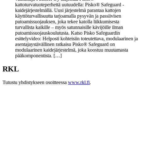
kattoturvatuoteperhettä uutuudella: Pisko® Safeguard -
kaidejärjestelmällä. Uusi järjestelmä parantaa kattojen
käyttöturvallisuutta tarjoamalla pysyvän ja passiivisen
putoamissuojauksen, joka tekee katolla liikkumisesta
turvallista kaikille – myös satunnaisille kävijöille ilman
putoamissuojauskoulutusta. Katso Pisko Safeguardin
esittelyvideo: Helposti kohteisiin toteutettava, modulaarinen ja
asentajaystävällinen ratkaisu Pisko® Safeguard on
modulaarinen kaidejärjestelmä, joka koostuu muutamasta
pääkomponentista. […]
RKL
Tutustu yhdistykseen osoitteessa
www.rkl.fi
.