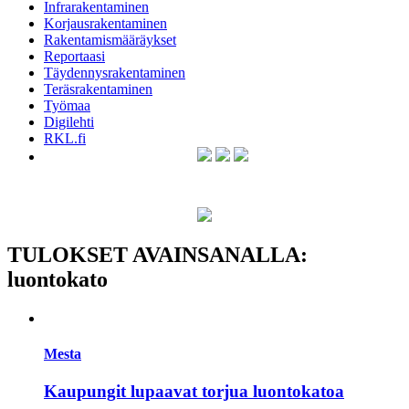
Infrarakentaminen
Korjausrakentaminen
Rakentamismääräykset
Reportaasi
Täydennysrakentaminen
Teräsrakentaminen
Työmaa
Digilehti
RKL.fi
TULOKSET AVAINSANALLA:
luontokato
Mesta
Kaupungit lupaavat torjua luontokatoa