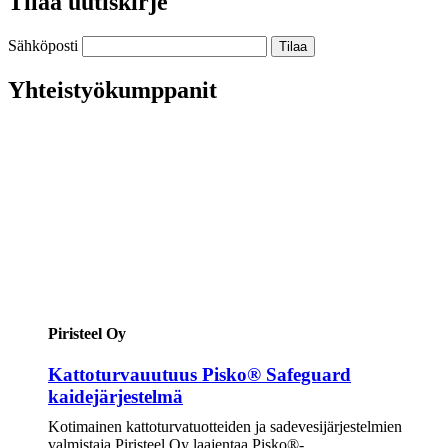
Tilaa uutiskirje
Sähköposti
Yhteistyökumppanit
Piristeel Oy
Kattoturvauutuus Pisko® Safeguard
kaidejärjestelmä
Kotimainen kattoturvatuotteiden ja sadevesijärjestelmien
valmistaja Piristeel Oy laajentaa Pisko®-