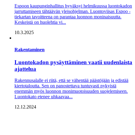
Espoon kaupunginhallitus hyväksyi helmikuussa luontokadon
jarruttamiseen tähtäävän yleisohjelman. Luontoviisas Espoo -
tiekartan tavoitteena on parantaa luonnon moninaisuutta.
Keskeistä on huolehtia vi...
10.3.2025
Rakentaminen
Luontokadon pysäyttäminen vaatii uudenlaista
ajattelua
Rakennusalalle ei riitä, että se vähentää päästöjään ja edistää
kiertotaloutta. Sen on panostettava tuntuvasti nykyistä
enemmän myös luonnon monimuotoisuuden suojelemiseen.
Luontokato etenee uhkaavaa...
12.12.2024