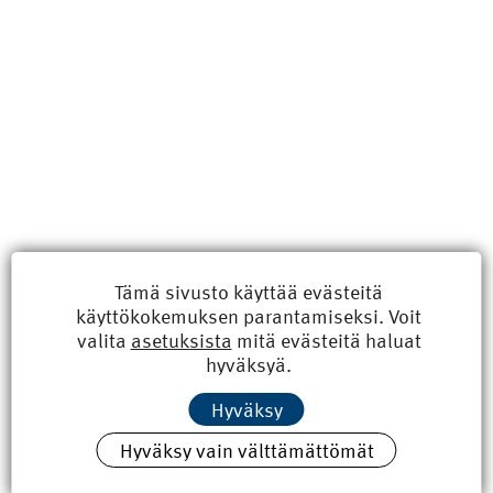
Uusimmat
Tämä sivusto käyttää evästeitä
käyttökokemuksen parantamiseksi. Voit
Kyberisku kiinteistötietoihin haittaisi energiarakentamista
valita
asetuksista
mitä evästeitä haluat
8.6.2026 15:21
hyväksyä.
100 vuotta sitten: Rajajoen uusi rautatiesilta
Hyväksy
4.6.2026 07:00
Hyväksy vain välttämättömät
Tilaa uutiskirje