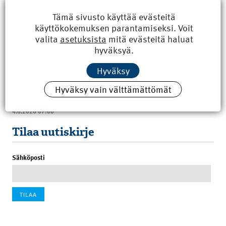
Tämä sivusto käyttää evästeitä
käyttökokemuksen parantamiseksi. Voit
valita
asetuksista
mitä evästeitä haluat
Uusimmat
hyväksyä.
Hyväksy
Kyberisku kiinteistötietoihin haittaisi energiarakentamista
8.6.2026 15:21
Hyväksy vain välttämättömät
100 vuotta sitten: Rajajoen uusi rautatiesilta
4.6.2026 07:00
Tilaa uutiskirje
Sähköposti