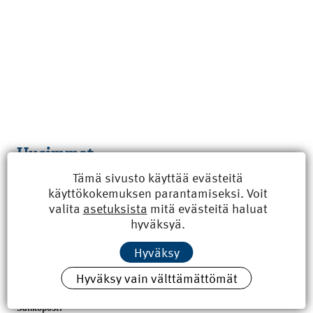
Uusimmat
Tämä sivusto käyttää evästeitä
Kyberisku kiinteistötietoihin haittaisi energiarakentamista
käyttökokemuksen parantamiseksi. Voit
8.6.2026 15:21
valita
asetuksista
mitä evästeitä haluat
hyväksyä.
100 vuotta sitten: Rajajoen uusi rautatiesilta
4.6.2026 07:00
Hyväksy
Tilaa uutiskirje
Hyväksy vain välttämättömät
Sähköposti