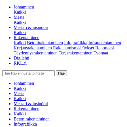
Johtaminen
Kaikki
Mesta
Kaikki
Mestari & insinööri
Kaikki
Rakentaminen
Kaikki
Betonirakentaminen
Infografiikka
Infrarakentaminen
Korjausrakentaminen
Rakentamismääräykset
Reportaasi
Täydennysrakentaminen
Teräsrakentaminen
Työmaa
Digilehti
RKL.fi
Johtaminen
Kaikki
Mesta
Kaikki
Mestari & insinööri
Rakentaminen
Kaikki
Betonirakentaminen
Infografiikka