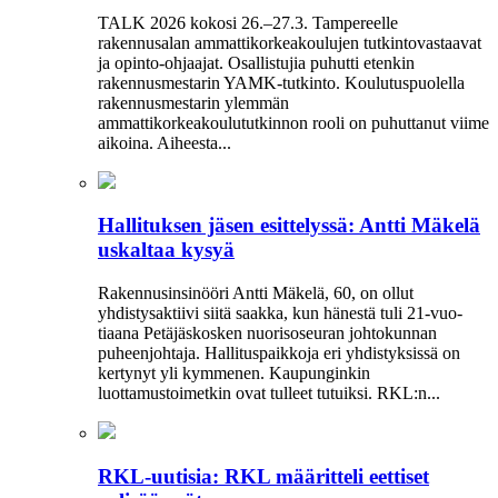
TALK 2026 kokosi 26.–27.3. Tampereelle
rakennusalan ammattikorkeakoulujen tutkintovastaavat
ja opinto-ohjaajat. Osallistujia puhutti etenkin
rakennusmestarin YAMK-tutkinto. Koulutuspuolella
rakennusmestarin ylemmän
ammattikorkeakoulututkinnon rooli on puhuttanut viime
­aikoina. ­Aiheesta...
Hallituksen jäsen esittelyssä: Antti Mäkelä
uskaltaa kysyä
Rakennusinsinööri Antti Mäkelä, 60, on ollut
yhdistysaktiivi siitä saakka, kun hänestä tuli 21-vuo­
tiaana Petäjäskosken nuoriso­seuran johtokunnan
puheenjohtaja. Hallituspaikkoja eri yhdistyksissä on
kertynyt yli kymmenen. Kaupunginkin
luottamustoimetkin ovat tulleet tutuiksi. RKL:n...
RKL-uutisia: RKL määritteli eettiset