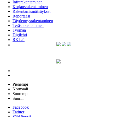
Infrarakentaminen
Korjausrakentaminen
Rakentamismääräykset
Reportaasi
Täydennysrakentaminen
Teräsrakentaminen
Työmaa
Digilehti
RKL.fi
Pienempi
Normaali
Suurempi
Suurin
Facebook
Twitter
Sähköposti