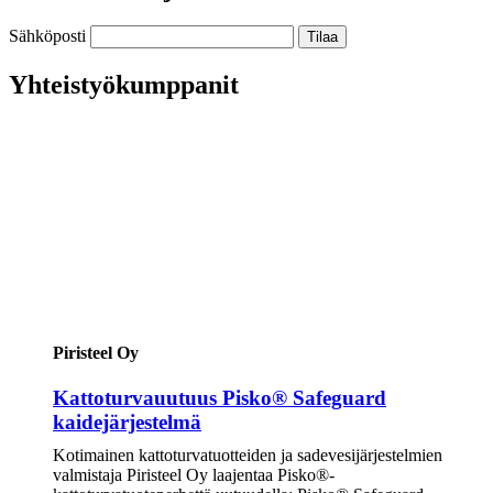
Sähköposti
Yhteistyökumppanit
Piristeel Oy
Kattoturvauutuus Pisko® Safeguard
kaidejärjestelmä
Kotimainen kattoturvatuotteiden ja sadevesijärjestelmien
valmistaja Piristeel Oy laajentaa Pisko®-