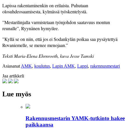
Lapissa rakentaminenkin on erilaista. Puhutaan
olosuhdeosaamisesta, kylmässä työskentelystä.
”Mestarilinjalla varmistetaan työnjohdon saatavuus montun
reunalle”, Ryynänen hymyilee.
”Kyllä se on niin, että jos ei Sodankylän poikaa saa pysäytettyä
Rovaniemelle, se menee menojaan.”
Teksti Maria-Elena Ehrnrooth, kuva Jesse Tamski
Asiasanat
AMK
,
koulutus
,
Lapin AMK
,
Lappi
,
rakennusmestari
Jaa artikkeli
Lue myös
Rakennusmestarin YAMK-tutkinto hakee
paikkaansa