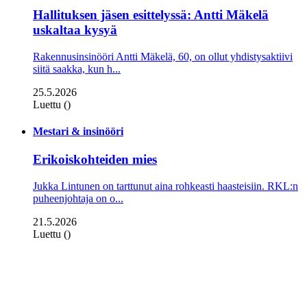
Hallituksen jäsen esittelyssä: Antti Mäkelä
uskaltaa kysyä
Rakennusinsinööri Antti Mäkelä, 60, on ollut yhdistysaktiivi
siitä saakka, kun h...
25.5.2026
Luettu ()
Mestari & insinööri
Erikoiskohteiden mies
Jukka Lintunen on tarttunut aina rohkeasti haasteisiin. RKL:n
puheenjohtaja on o...
21.5.2026
Luettu ()