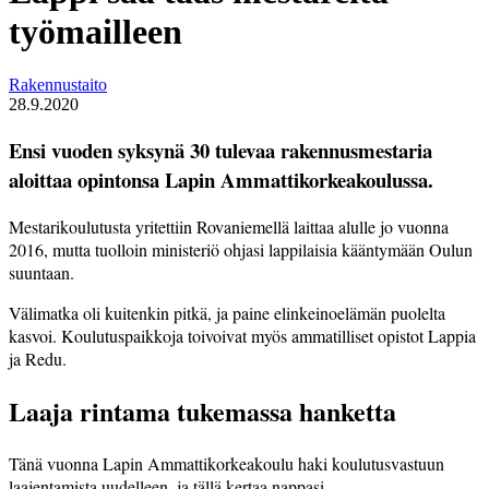
työmailleen
Rakennustaito
28.9.2020
Ensi vuoden syksynä 30 tulevaa rakennusmestaria
aloittaa opintonsa Lapin Ammattikorkeakoulussa.
Mestarikoulutusta yritettiin Rovaniemellä laittaa alulle jo vuonna
2016, mutta tuolloin ministeriö ohjasi lappilaisia kääntymään Oulun
suuntaan.
Välimatka oli kuitenkin pitkä, ja paine elinkeinoelämän puolelta
kasvoi. Koulutuspaikkoja toivoivat myös ammatilliset opistot Lappia
ja Redu.
Laaja rintama tukemassa hanketta
Tänä vuonna Lapin Ammattikorkeakoulu haki koulutusvastuun
laajentamista uudelleen, ja tällä kertaa nappasi.