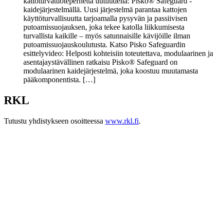
kattoturvatuoteperhettä uutuudella: Pisko® Safeguard -
kaidejärjestelmällä. Uusi järjestelmä parantaa kattojen
käyttöturvallisuutta tarjoamalla pysyvän ja passiivisen
putoamissuojauksen, joka tekee katolla liikkumisesta
turvallista kaikille – myös satunnaisille kävijöille ilman
putoamissuojauskoulutusta. Katso Pisko Safeguardin
esittelyvideo: Helposti kohteisiin toteutettava, modulaarinen ja
asentajaystävällinen ratkaisu Pisko® Safeguard on
modulaarinen kaidejärjestelmä, joka koostuu muutamasta
pääkomponentista. […]
RKL
Tutustu yhdistykseen osoitteessa
www.rkl.fi
.