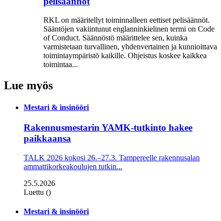
pelisäännöt
RKL on määritellyt toiminnalleen eettiset peli­säännöt.
Sääntöjen vakiintunut englanninkielinen termi on Code
of Conduct. Säännöstö määrittelee sen, kuinka
varmistetaan turvallinen, yhdenvertainen ja kun­nioittava
toimintaympäristö kaikille. Ohjeistus koskee kaikkea
toimintaa...
Lue myös
Mestari & insinööri
Rakennusmestarin YAMK-tutkinto hakee
paikkaansa
TALK 2026 kokosi 26.–27.3. Tampereelle rakennusalan
ammattikorkeakoulujen tutkin...
25.5.2026
Luettu ()
Mestari & insinööri