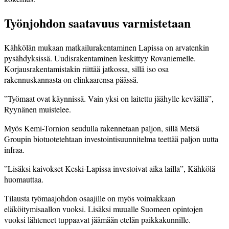
Työnjohdon saatavuus varmistetaan
Kähkölän mukaan matkailurakentaminen Lapissa on arvatenkin
pysähdyksissä. Uudisrakentaminen keskittyy Rovaniemelle.
Korjausrakentamistakin riittää jatkossa, sillä iso osa
rakennuskannasta on elinkaarensa päässä.
”Työmaat ovat käynnissä. Vain yksi on laitettu jäähylle keväällä”,
Ryynänen muistelee.
Myös Kemi-Tornion seudulla rakennetaan paljon, sillä Metsä
Groupin biotuotetehtaan investointisuunnitelma teettää paljon uutta
infraa.
”Lisäksi kaivokset Keski-Lapissa investoivat aika lailla”, Kähkölä
huomauttaa.
Tilausta työmaajohdon osaajille on myös voimakkaan
eläköitymisaallon vuoksi. Lisäksi muualle Suomeen opintojen
vuoksi lähteneet tuppaavat jäämään etelän paikkakunnille.