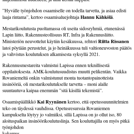
”Hyvälle työnjohdon osaamiselle on todella tarvetta, ja asiaa edisti
Hannu Kähkölä
laaja rintama”, kertoo osaamisaluejohtaja
.
Mestarikoulutusta puoltamassa oli useita sidosryhmiä, etunenässä
Lapin liitto, Rakennusteollisuus RT, Infra ja Rakennusliitto.
Riitta Rissanen
Ministeriön neuvottelut käytiin kesäkuussa, rehtori
latoi pöytään perustelut, ja jo heinäkuussa tuli valtioneuvoston päätös
ja vahvistus koulutuksen alkamisesta syksyllä 2021.
Rakennusmestareita valmistui Lapissa ennen teknillisestä
oppilaitoksesta. AMK-koulutusuudistus muutti pelikentän. Vaikka
Rovaniemeltä onkin valmistunut monta tuotantopainotteista
insinööriä, oli mestarikoulutukselle tarvetta – moni alalle
suuntautuva kaipaa enemmän ”sitä käsillä tekemistä”.
Kai Ryynänen
Osaamispäällikkö
kertoo, että opetussuunnitelmien
teko on täydessä vauhdissa. Opetusresurssia Rovaniemen
kampukselta löytyy jo valmiiksi, sillä Lapissa on jo ollut iso, 80
aloituspaikan insinöörikoulutuslinja. Sen kouluttajilla on myös pitkä
työnjohdon
kokemus.