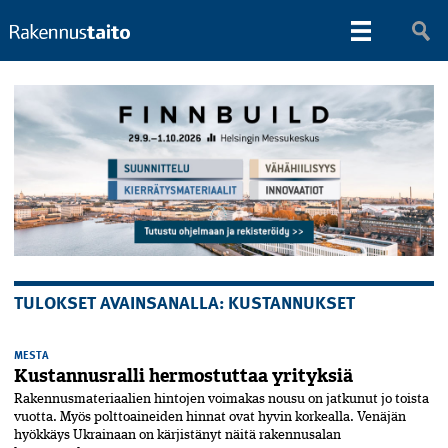
TULOKSET AVAINSANALLA: KUSTANNUKSET
MESTA
Kustannusralli hermostuttaa yrityksiä
Rakennusmateriaalien hintojen voima­kas nousu on jatkunut jo toista
vuotta. Myös polttoaineiden hinnat ovat hyvin korkealla. Venäjän
hyökkäys Ukrainaan on kärjistänyt näitä rakennusalan