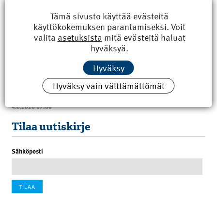
Tämä sivusto käyttää evästeitä
käyttökokemuksen parantamiseksi. Voit
valita
asetuksista
mitä evästeitä haluat
Uusimmat
hyväksyä.
Hyväksy
Kyberisku kiinteistötietoihin haittaisi energiarakentamista
8.6.2026 15:21
Hyväksy vain välttämättömät
100 vuotta sitten: Rajajoen uusi rautatiesilta
4.6.2026 07:00
Tilaa uutiskirje
Sähköposti