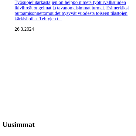
Työsuojelutarkastajien on helppo nimetä työturvallisuuden
ikivihreät ongelmat ja tavanomaisimmat turmat. Esimerkiksi
putoamisonnettomuudet pysyvät vuodesta toiseen tilastojen
kärkisijoilla. Tehtyjen t...
26.3.2024
Uusimmat