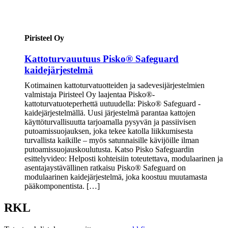
Piristeel Oy
Kattoturvauutuus Pisko® Safeguard
kaidejärjestelmä
Kotimainen kattoturvatuotteiden ja sadevesijärjestelmien
valmistaja Piristeel Oy laajentaa Pisko®-
kattoturvatuoteperhettä uutuudella: Pisko® Safeguard -
kaidejärjestelmällä. Uusi järjestelmä parantaa kattojen
käyttöturvallisuutta tarjoamalla pysyvän ja passiivisen
putoamissuojauksen, joka tekee katolla liikkumisesta
turvallista kaikille – myös satunnaisille kävijöille ilman
putoamissuojauskoulutusta. Katso Pisko Safeguardin
esittelyvideo: Helposti kohteisiin toteutettava, modulaarinen ja
asentajaystävällinen ratkaisu Pisko® Safeguard on
modulaarinen kaidejärjestelmä, joka koostuu muutamasta
pääkomponentista. […]
RKL