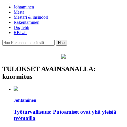
Johtaminen
Mesta
Mestari & insinööri
Rakentaminen
Digilehti
RKL.fi
TULOKSET AVAINSANALLA:
kuormitus
Johtaminen
Työturvallisuus: Putoamiset ovat yhä yleisiä
työmailla