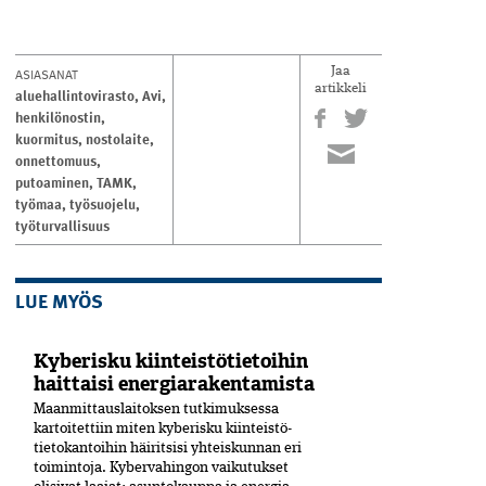
ASIASANAT
Jaa
artikkeli
aluehallintovirasto
,
Avi
,
henkilönostin
,
kuormitus
,
nostolaite
,
onnettomuus
,
putoaminen
,
TAMK
,
työmaa
,
työsuojelu
,
työturvallisuus
LUE MYÖS
Kyberisku kiinteistötietoihin
haittaisi energiarakentamista
Maanmittauslaitoksen tutkimuksessa
kartoitettiin miten kyberisku kiinteistö­
tietokantoihin häiritsisi yhteiskunnan eri
toimintoja. Kyber­vahingon vaikutukset