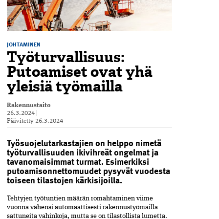
JOHTAMINEN
Työturvallisuus:
Putoamiset ovat yhä
yleisiä työmailla
Rakennustaito
26.3.2024
|
Päivitetty
26.3.2024
Työsuojelutarkastajien on helppo nimetä
työturvallisuuden ikivihreät ongelmat ja
tavanomaisimmat turmat. Esimerkiksi
putoamisonnettomuudet pysyvät vuodesta
toiseen tilastojen kärkisijoilla.
Tehtyjen työtuntien määrän romahtaminen viime
vuonna vähensi automaattisesti rakennustyömailla
sattuneita vahinkoja, mutta se on tilastollista lumetta.