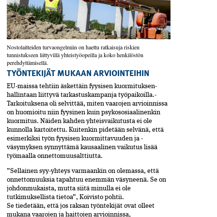
Nostolaitteiden turvaongelmiin on haettu ratkaisuja riskien
tunnistukseen liittyvillä yhteistyöopeilla ja koko henkilöstön
perehdyttämisellä.
TYÖNTEKIJÄT MUKAAN ARVIOINTEIHIN
EU-maissa tehtiin äskettäin fyysisen kuormituksen­
hallintaan liittyvä tarkastuskampanja työpaikoilla.­
Tarkoituksena oli selvittää, miten vaarojen arvioin­nissa
on huomioitu niin fyysinen kuin psyko­sosiaali­nenkin
kuormitus. Näiden kahden yhteisvaikutusta ei ole
kunnolla kartoitettu. Kuitenkin pidetään selvänä, että
esimerkiksi työn fyysisen kuormittavuuden ja ­
väsymyksen synnyttämä kausaalinen vaikutus lisää
työmaalla onnettomuusalttiutta.
”Sellainen syy-yhteys varmaankin on olemassa, että
onnettomuuksia tapahtuu enemmän väsyneenä. Se on
johdonmukaista, mutta siitä minulla ei ole
tutkimuksellista tietoa”, Koivisto pohtii.
Se tiedetään, että jos raksan työntekijät ovat olleet
mukana vaarojen ja haittojen arvioinnissa,