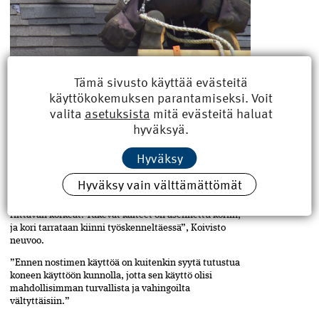
Tämä sivusto käyttää evästeitä
käyttökokemuksen parantamiseksi. Voit
Viranomaiset joutuvat usein huomauttamaan putoamissuojausten
puutteista. Suojaaminen on selvimmin parantunut kattourakoissa.
valita
asetuksista
mitä evästeitä haluat
TURVALLISUUSVAATIMUKSET OVAT
hyväksyä.
SELKEÄT
Hyväksy
Turvallisuusvaatimuksiin kuuluu kaikkien käytettä­vien­
nostolaitteiden ja -apuvälineiden tarkastukset ­sekä
Hyväksy vain välttämättömät
jokaisen laitteen nostokyvyn varmistaminen.
”Työskentelytasolla putoamissuojausten tulee ­olla
riittävän korkeat. Tukevat kaiteet on asennettu koriin,­
ja kori tarrataan kiinni työskenneltäessä”, Koivisto
neuvoo.
”Ennen nostimen käyttöä on kuitenkin syytä tutustua
koneen käyttöön kunnolla, jotta sen käyttö ­olisi
mahdollisimman turvallista ja vahingoilta
vältyttäisiin.”