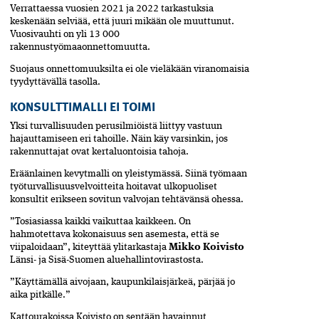
Verrattaessa vuosien 2021 ja 2022 tarkastuksia
keskenään selviää, että juuri mikään ole muuttunut.
Vuosivauhti on yli 13 000
rakennustyömaaonnettomuutta.
Suojaus onnettomuuksilta ei ole vieläkään viranomaisia
tyydyttävällä tasolla.
KONSULTTIMALLI EI TOIMI
Yksi turvallisuuden perusilmiöistä liittyy vastuun
hajauttamiseen eri tahoille. Näin käy varsinkin, jos
rakennuttajat ovat kertaluontoisia tahoja.
Eräänlainen kevytmalli on yleistymässä. Siinä työmaan
työturvallisuusvelvoitteita hoitavat ulkopuoliset
konsultit erikseen sovitun valvojan tehtävänsä ohessa.
”Tosiasiassa kaikki vaikuttaa kaikkeen. On
hahmotettava kokonaisuus sen asemesta, että se
viipaloidaan”, kiteyttää ylitarkastaja
Mikko Koivisto
Länsi- ja Sisä-Suomen aluehallintovirastosta.
”Käyttämällä aivojaan, kaupunkilaisjärkeä, pärjää jo
aika pitkälle.”
Kattourakoissa Koivisto on sentään havainnut