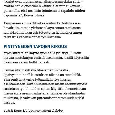
”Riskit ovat monenlaisia, alkaen esimerkiksi siitä,­ ­
ovatko henkilönostimen kaikki jalat niin tukevalla ­
perustalla, että nosturin toimiessa ei tapahdu niiden
vajoamista”, Koivisto lisää.
Tampereen ammattikorkeakoulun kartoituksessa­
havaittiin, että jo yksistään käyttöönottotarkastus­
lomakkeen mukaisesti toteutettu henkilönostimen
tarkastus vähensi onnettomuusriskiä.
PINTTYNEIDEN TAPOJEN KIROUS
Myös kurottajan käyttö työmaalla yleistyy. Kurotin
korvaa nostokurjen entistä useammin, ja sitä käytetään
toisinaan varsin holtittomasti.
Esimerkiksi näyttävä tilaelementin päällä
”päivystäminen” kurotuksen aikana on suuri riski.
Yksi pinttynyt virhe työmailla liittyy hissien
asentamiseen: rakennusaikaisen hissin asennustyössä
saatetaan työtelineiden sijaan käyttää rakennettavan ­
hissin koria asennusalustana. Tämä ei ole standardin
mukaista, ja vakavan putoamisonnettomuuden riski
kasvaa.
Teksti Reijo Holopainen kuvat Adobe