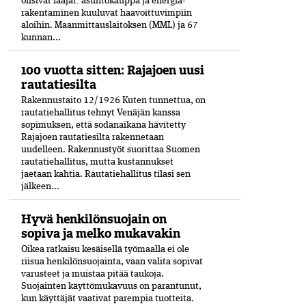
olisivat laajat: asuntokauppa ja energia­
rakentaminen kuuluvat haavoittuvimpiin
aloihin. Maanmittauslaitoksen (MML) ja 67
kunnan...
100 vuotta sitten: Rajajoen uusi
rautatiesilta
Rakennustaito 12/1926 Kuten tunnettua, on
rautatiehallitus tehnyt Venäjän kanssa
sopimuksen, että sodanaikana hävitetty
Rajajoen rautatiesilta rakennetaan
uudelleen. Rakennustyöt suorittaa Suomen
rautatiehallitus, mutta kustannukset
jaetaan kahtia. Rautatiehallitus tilasi sen
jälkeen...
Hyvä henkilönsuojain on
sopiva ja melko mukavakin
Oikea ratkaisu kesäisellä työmaalla ei ole
riisua henkilönsuojainta, vaan valita sopivat
varusteet ja muistaa pitää taukoja.
Suojainten käyttömukavuus on parantunut,
kun käyttäjät vaativat parempia tuotteita.