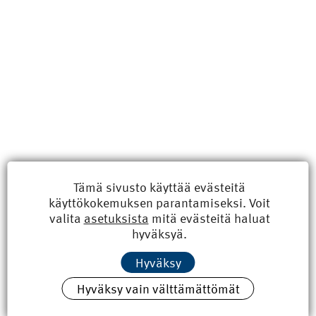
Uusimmat
Tämä sivusto käyttää evästeitä
käyttökokemuksen parantamiseksi. Voit
Kyberisku kiinteistötietoihin haittaisi energiarakentamista
valita
asetuksista
mitä evästeitä haluat
8.6.2026 15:21
hyväksyä.
100 vuotta sitten: Rajajoen uusi rautatiesilta
Hyväksy
4.6.2026 07:00
Hyväksy vain välttämättömät
Tilaa uutiskirje