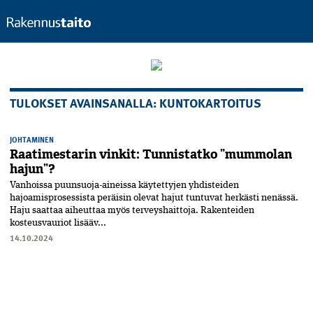
TULOKSET AVAINSANALLA: KUNTOKARTOITUS
JOHTAMINEN
Raatimestarin vinkit: Tunnistatko ”mummolan
hajun”?
Vanhoissa puunsuoja-aineissa käytettyjen yhdisteiden
hajoamisprosessista peräisin olevat hajut tuntuvat herkästi nenässä.
Haju saattaa aiheuttaa myös terveyshaittoja. Rakenteiden
kosteusvauriot lisääv...
14.10.2024