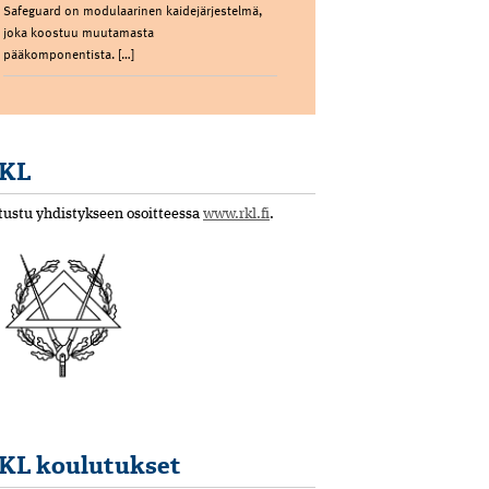
Safeguard on modulaarinen kaidejärjestelmä,
joka koostuu muutamasta
pääkomponentista. […]
KL
tustu yhdistykseen osoitteessa
www.rkl.fi
.
KL koulutukset