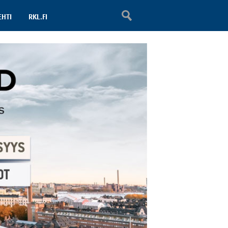
EHTI
RKL.FI