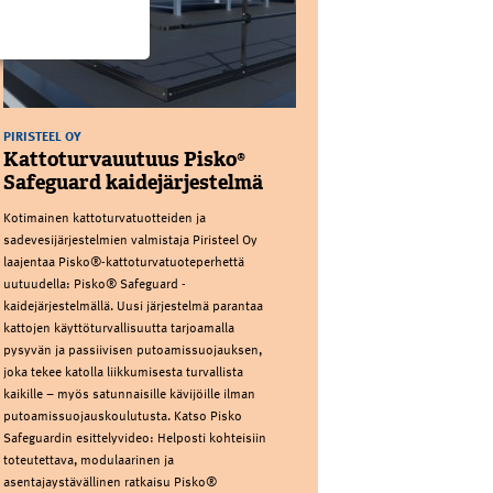
PIRISTEEL OY
Kattoturvauutuus Pisko®
Safeguard kaidejärjestelmä
Kotimainen kattoturvatuotteiden ja
sadevesijärjestelmien valmistaja Piristeel Oy
laajentaa Pisko®-kattoturvatuoteperhettä
uutuudella: Pisko® Safeguard -
kaidejärjestelmällä. Uusi järjestelmä parantaa
kattojen käyttöturvallisuutta tarjoamalla
pysyvän ja passiivisen putoamissuojauksen,
joka tekee katolla liikkumisesta turvallista
kaikille – myös satunnaisille kävijöille ilman
putoamissuojauskoulutusta. Katso Pisko
Safeguardin esittelyvideo: Helposti kohteisiin
toteutettava, modulaarinen ja
asentajaystävällinen ratkaisu Pisko®