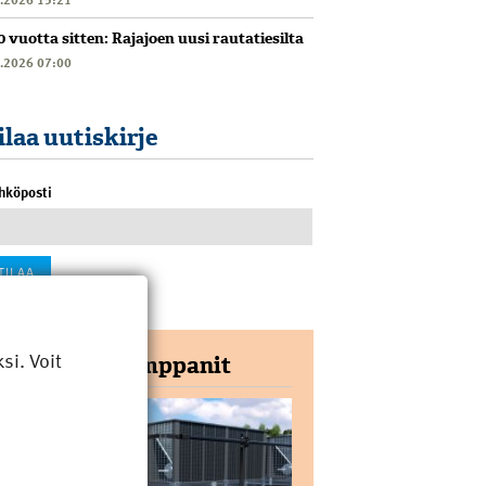
0 vuotta sitten: Rajajoen uusi rautatiesilta
6.2026 07:00
ilaa uutiskirje
hköposti
i. Voit
Yhteistyökumppanit