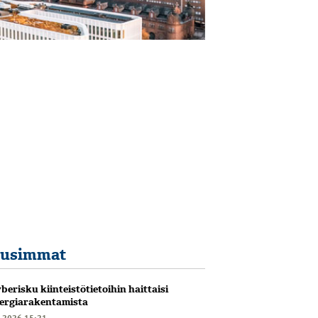
usimmat
berisku kiinteistötietoihin haittaisi
ergiarakentamista
6.2026 15:21