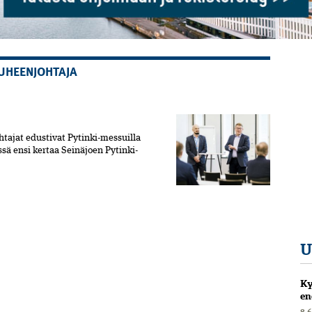
UHEENJOHTAJA
htajat edustivat Pytinki-messuilla
sä ensi kertaa Seinäjoen Pytinki-
U
Ky
en
8.