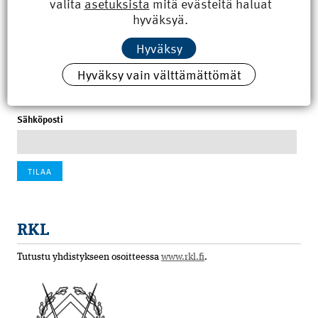
valita
asetuksista
mitä evästeitä haluat
8.6.2026 15:21
hyväksyä.
100 vuotta sitten: Rajajoen uusi rautatiesilta
Hyväksy
4.6.2026 07:00
Hyväksy vain välttämättömät
Tilaa uutiskirje
Sähköposti
RKL
Tutustu yhdistykseen osoitteessa
www.rkl.fi
.