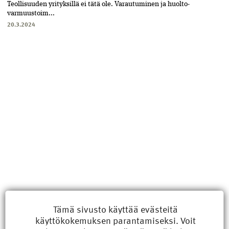
Teollisuuden yrityksillä ei tätä ole. Varautuminen­ ja huolto­
varmuustoim...
20.3.2024
Uusimmat
Tämä sivusto käyttää evästeitä
käyttökokemuksen parantamiseksi. Voit
Kyberisku kiinteistötietoihin haittaisi energiarakentamista