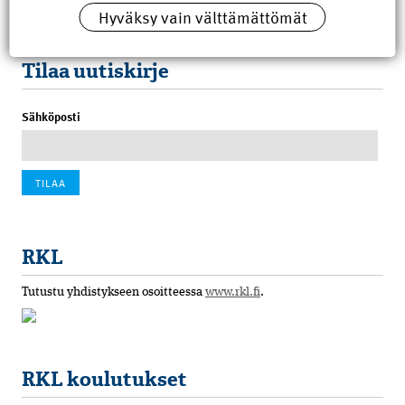
Hyväksy vain välttämättömät
100 vuotta sitten: Rajajoen uusi rautatiesilta
4.6.2026 07:00
Tilaa uutiskirje
Sähköposti
RKL
Tutustu yhdistykseen osoitteessa
www.rkl.fi
.
RKL koulutukset