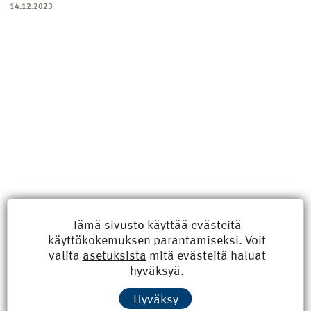
14.12.2023
Tämä sivusto käyttää evästeitä
käyttökokemuksen parantamiseksi. Voit
Uusimmat
valita
asetuksista
mitä evästeitä haluat
hyväksyä.
Kyberisku kiinteistötietoihin haittaisi energiarakentamista
Hyväksy
8.6.2026 15:21