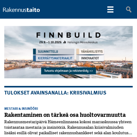
TULOKSET AVAINSANALLA: KRIISIVALMIUS
MESTARI & INSINÖÖRI
Rakentaminen on tärkeä osa huoltovarmuutta
Rakennusmestaripäivä Hämeenlinnassa kokosi marraskuussa yhteen
toista­sataa mestaria ja insinööriä. Rakennus­alan kriisivalmiuden
lisäksi esillä olivat paikalliset rakennushankkeet sekä alan koulutus...