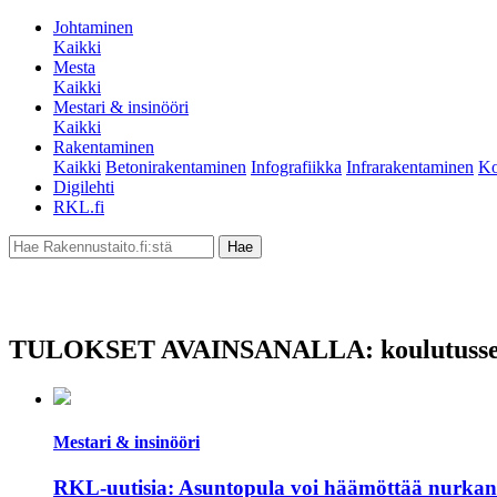
Johtaminen
Kaikki
Mesta
Kaikki
Mestari & insinööri
Kaikki
Rakentaminen
Kaikki
Betonirakentaminen
Infografiikka
Infrarakentaminen
Ko
Digilehti
RKL.fi
TULOKSET AVAINSANALLA: koulutusset
Mestari & insinööri
RKL-uutisia: Asuntopula voi häämöttää nurkan