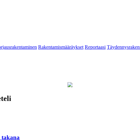
rjausrakentaminen
Rakentamismääräykset
Reportaasi
Täydennysraken
eli
 takana