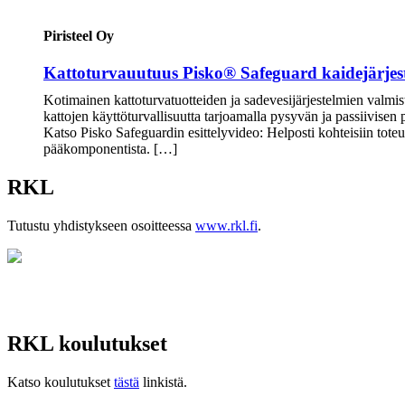
Piristeel Oy
Kattoturvauutuus Pisko® Safeguard kaidejärjes
Kotimainen kattoturvatuotteiden ja sadevesijärjestelmien valmis
kattojen käyttöturvallisuutta tarjoamalla pysyvän ja passiivisen
Katso Pisko Safeguardin esittelyvideo: Helposti kohteisiin tot
pääkomponentista. […]
RKL
Tutustu yhdistykseen osoitteessa
www.rkl.fi
.
RKL koulutukset
Katso koulutukset
tästä
linkistä.