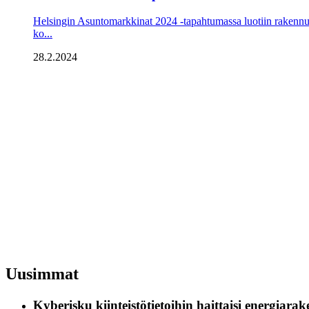
Helsingin Asuntomarkkinat 2024 -tapahtumassa luotiin rakennus-
ko...
28.2.2024
Uusimmat
Kyberisku kiinteistötietoihin haittaisi energiara