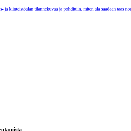
 ja kiinteistöalan tilannekuvaa ja pohdittiin, miten ala saadaan taas 
kentamista