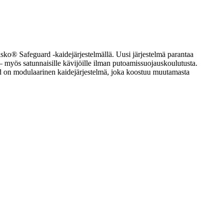
isko® Safeguard -kaidejärjestelmällä. Uusi järjestelmä parantaa
e – myös satunnaisille kävijöille ilman putoamissuojauskoulutusta.
ard on modulaarinen kaidejärjestelmä, joka koostuu muutamasta