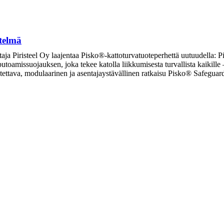
telmä
taja Piristeel Oy laajentaa Pisko®-kattoturvatuoteperhettä uutuudella: P
 putoamissuojauksen, joka tekee katolla liikkumisesta turvallista kaikill
eutettava, modulaarinen ja asentajaystävällinen ratkaisu Pisko® Safegu